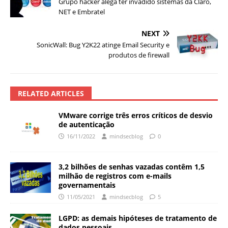
Grupo hacker alega ter invadido sistemas da Claro,
NET e Embratel
NEXT
SonicWall: Bug Y2K22 atinge Email Security e
produtos de firewall
RELATED ARTICLES
VMware corrige três erros críticos de desvio
de autenticação
16/11/2022
mindsecblog
0
3,2 bilhões de senhas vazadas contêm 1,5
milhão de registros com e-mails
governamentais
11/05/2021
mindsecblog
5
LGPD: as demais hipóteses de tratamento de
dados pessoais