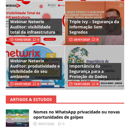
Webinar Netwrix
Triple Ivy – Segurança da
Auditor: visibilidade
Informação Sem
total da infraestrutura
Segredos
13/02/2026
0
28/07/2025
0
Webinar Netwrix
Auditor: produtividade e
Importância da
visibilidade do seu
Segurança para a
ambiente
Proteção de Dados
25/07/2025
0
16/01/2025
0
ARTIGOS & ESTUDOS
Nomes no WhatsApp privacidade ou novas
oportunidades de golpes
30/07/2026
0