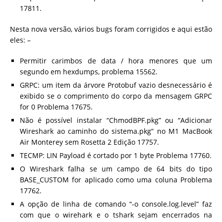
17811.
Nesta nova versão, vários bugs foram corrigidos e aqui estão
eles: –
Permitir carimbos de data / hora menores que um
segundo em hexdumps, problema 15562.
GRPC: um item da árvore Protobuf vazio desnecessário é
exibido se o comprimento do corpo da mensagem GRPC
for 0 Problema 17675.
Não é possível instalar “ChmodBPF.pkg” ou “Adicionar
Wireshark ao caminho do sistema.pkg” no M1 MacBook
Air Monterey sem Rosetta 2 Edição 17757.
TECMP: LIN Payload é cortado por 1 byte Problema 17760.
O Wireshark falha se um campo de 64 bits do tipo
BASE_CUSTOM for aplicado como uma coluna Problema
17762.
A opção de linha de comando “-o console.log.level” faz
com que o wirehark e o tshark sejam encerrados na