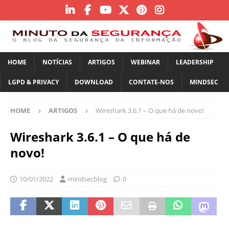
HOME
NOTÍCIAS
ARTIGOS
WEBINAR
LEADERSHIP
LGPD & PRIVACY
DOWNLOAD
CONTATE-NOS
MINDSEC
HOME
ARTIGOS
Wireshark 3.6.1 – O que há de novo!
Wireshark 3.6.1 – O que há de
novo!
10/01/2022
mindsecblog
0