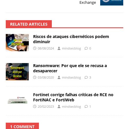
Exchange
RELATED ARTICLES
Riscos de ataques cibernéticos podem
diminuir
08/08/2024
mindsecblog
0
Ransomware: Por que ele se recusa a
desaparecer
03/08/2020
mindsecblog
3
Fortinet corrige falhas críticas de RCE no
FortiNAC e FortiWeb
20/02/2023
mindsecblog
1
1 COMMENT