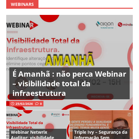
WEBINARS
É Amanhã : não perca Webinar
– visibilidade total da
infraestrutura
25/02/2026
0
Webinar Netwrix
Triple Ivy – Segurança da
Auditor: visibilidade
Informação Sem