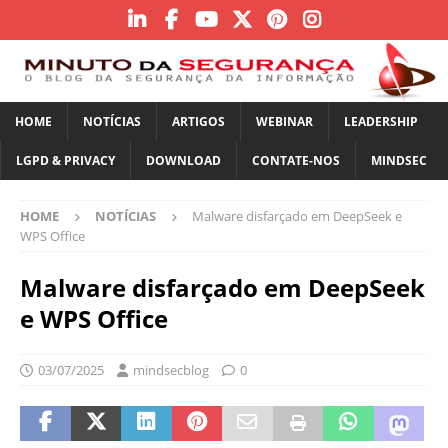
HOME
NOTÍCIAS
ARTIGOS
WEBINAR
LEADERSHIP
LGPD & PRIVACY
DOWNLOAD
CONTATE-NOS
MINDSEC
HOME
NOTÍCIAS
Malware disfarçado em DeepSeek e
WPS Office
Malware disfarçado em DeepSeek
e WPS Office
03/07/2025
mindsecblog
0