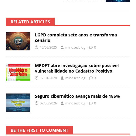
RELATED ARTICLES
LGPD completa sete anos e transforma
cenário
15/08/2025
mindsecblog
0
MPDFT abre investigação sobre possível
vulnerabilidade no Cadastro Positivo
17/01/2020
mindsecblog
3
Seguro cibernético avança mais de 185%
07/05/2026
mindsecblog
0
BE THE FIRST TO COMMENT