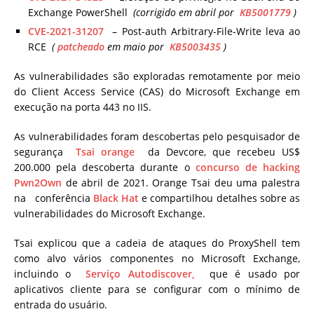
Exchange PowerShell
(corrigido em abril por
KB5001779
)
CVE-2021-31207
– Post-auth Arbitrary-File-Write leva ao
RCE
(
patcheado
em maio por
KB5003435
)
As vulnerabilidades são exploradas remotamente por meio
do Client Access Service (CAS) do Microsoft Exchange em
execução na porta 443 no IIS.
As vulnerabilidades foram descobertas pelo pesquisador de
segurança
Tsai orange
da Devcore, que recebeu US$
200.000 pela descoberta durante o
concurso de hacking
Pwn2Own
de abril de 2021. Orange Tsai deu uma palestra
na conferência
Black Hat
e compartilhou detalhes sobre as
vulnerabilidades do Microsoft Exchange.
Tsai explicou que a cadeia de ataques do ProxyShell tem
como alvo vários componentes no Microsoft Exchange,
incluindo o
Serviço Autodiscover,
que é usado por
aplicativos cliente para se configurar com o mínimo de
entrada do usuário.