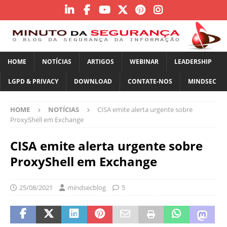
HOME
NOTÍCIAS
ARTIGOS
WEBINAR
LEADERSHIP
LGPD & PRIVACY
DOWNLOAD
CONTATE-NOS
MINDSEC
HOME
NOTÍCIAS
CISA emite alerta urgente sobre
ProxyShell em Exchange
CISA emite alerta urgente sobre
ProxyShell em Exchange
25/08/2021
mindsecblog
5