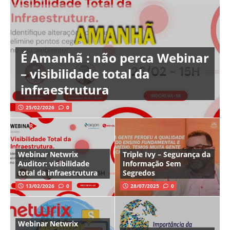
É Amanhã : não perca Webinar
– visibilidade total da
infraestrutura
25/02/2026
0
Webinar Netwrix
Triple Ivy – Segurança da
Auditor: visibilidade
Informação Sem
total da infraestrutura
Segredos
13/02/2026
0
28/07/2025
0
Webinar Netwrix