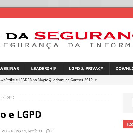
WEBINAR
LEADERSHIP
LGPD & PRIVACY
DOWNL
owdStrike é LEADER no Magic Quadrant do Gartner 2019
o e LGPD
rica Latina é a segunda região mais exposta a ciberameaças
ÍCIAS
co e LGPD
amplia desafio de segurança e governança nas redes corporativas
RS
GPD & PRIVACY
,
Notícias
0