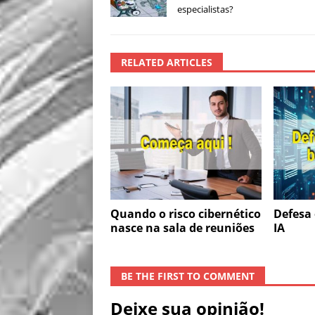
especialistas?
RELATED ARTICLES
Quando o risco cibernético
Defesa 
nasce na sala de reuniões
IA
BE THE FIRST TO COMMENT
Deixe sua opinião!