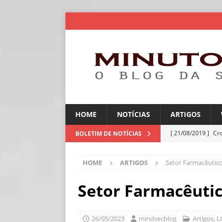
HOME
NOTÍCIAS
ARTIGOS
[ 21/08/2019 ]
Cr
BOLETIM DE NOTÍCIAS
ARTIGOS
HOME
ARTIGOS
Setor Farmacêutic
[ 06/08/2026 ]
Amé
industriais
NOT
Setor Farmacêuti
[ 06/08/2026 ]
IA 
NOTÍCIAS
26/05/2023
mindsecblog
Artigos
,
L