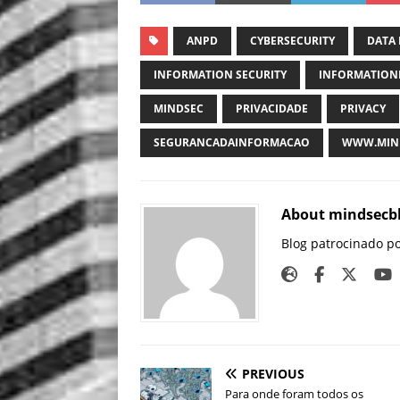
ANPD
CYBERSECURITY
DATA 
INFORMATION SECURITY
INFORMATION
MINDSEC
PRIVACIDADE
PRIVACY
SEGURANCADAINFORMACAO
WWW.MIND
About mindsecb
Blog patrocinado p
PREVIOUS
Para onde foram todos os