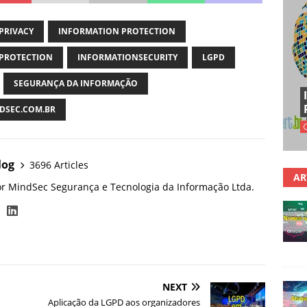
PRIVACY
INFORMATION PROTECTION
PROTECTION
INFORMATIONSECURITY
LGPD
SEGURANÇA DA INFORMAÇÃO
SEC.COM.BR
log
3696 Articles
AR
or MindSec Segurança e Tecnologia da Informação Ltda.
NEXT
Aplicação da LGPD aos organizadores