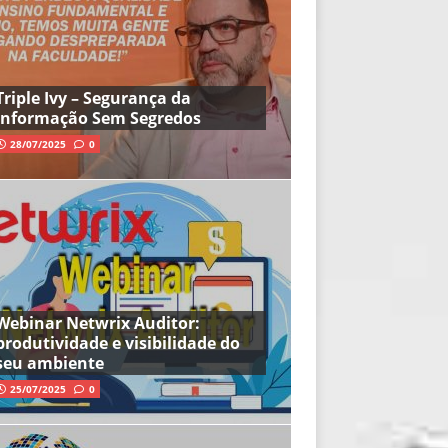
Triple Ivy – Segurança da
Informação Sem Segredos
28/07/2025
0
Webinar Netwrix Auditor:
produtividade e visibilidade do
seu ambiente
25/07/2025
0