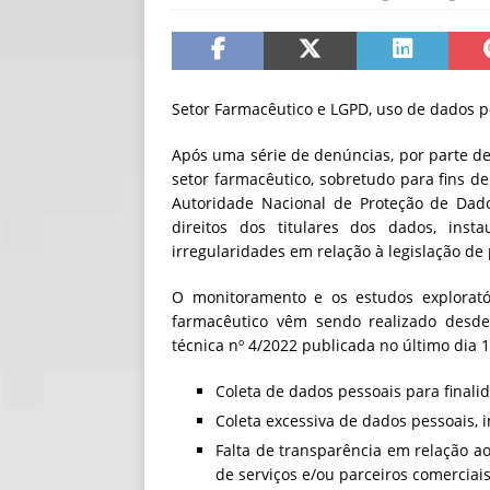
[ 06/08/2026 ]
Fal
NOTÍCIAS
[ 06/08/2026 ]
Sem
Setor Farmacêutico e LGPD, uso de dados p
[ 06/08/2026 ]
IA 
Após uma série de denúncias, por parte de
setor farmacêutico, sobretudo para fins 
Autoridade Nacional de Proteção de Dad
direitos dos titulares dos dados, inst
irregularidades em relação à legislação de
O monitoramento e os estudos explorató
farmacêutico vêm sendo realizado desde
técnica nº 4/2022 publicada no último dia 
Coleta de dados pessoais para finali
Coleta excessiva de dados pessoais, i
Falta de transparência em relação a
de serviços e/ou parceiros comerciais