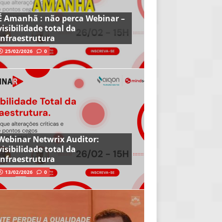
É Amanhã : não perca Webinar –
visibilidade total da
infraestrutura
25/02/2026
0
Webinar Netwrix Auditor:
visibilidade total da
infraestrutura
13/02/2026
0