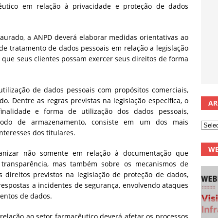
êutico em relação à privacidade e proteção de dados
staurado, a ANPD deverá elaborar medidas orientativas ao
de tratamento de dados pessoais em relação a legislação
 que seus clientes possam exercer seus direitos de forma
tilização de dados pessoais com propósitos comerciais,
. Dentre as regras previstas na legislação específica, o
AR
inalidade e forma de utilização dos dados pessoais,
ríodo de armazenamento, consiste em um dos mais
teresses dos titulares.
WE
anizar não somente em relação à documentação que
transparência, mas também sobre os mecanismos de
 direitos previstos na legislação de proteção de dados,
respostas a incidentes de segurança, envolvendo ataques
mentos de dados.
 relação ao setor farmacêutico deverá afetar os processos