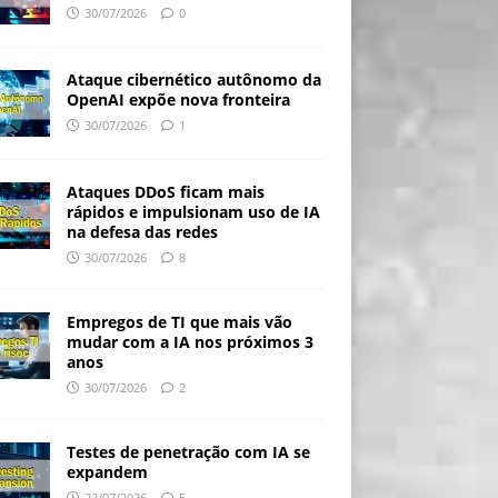
30/07/2026
0
Ataque cibernético autônomo da
OpenAI expõe nova fronteira
30/07/2026
1
Ataques DDoS ficam mais
rápidos e impulsionam uso de IA
na defesa das redes
30/07/2026
8
Empregos de TI que mais vão
mudar com a IA nos próximos 3
anos
30/07/2026
2
Testes de penetração com IA se
expandem
22/07/2026
5