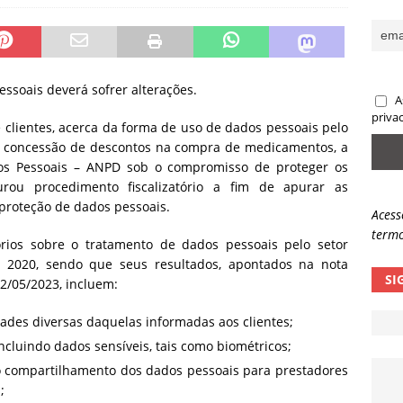
sas promessas de emprego na Meta, Disney, Coca-Cola e Spotify
 guardrails, a autonomia da IA se torna um risco
NOTÍCIAS
essoais deverá sofrer alterações.
A
eleva taxa de sucesso de phishing para 54%
NOTÍCIAS
priva
 clientes, acerca da forma de uso de dados pessoais pelo
de concessão de descontos na compra de medicamentos, a
os Pessoais – ANPD sob o compromisso de proteger os
aurou procedimento fiscalizatório a fim de apurar as
 proteção de dados pessoais.
Acess
termo
rios sobre o tratamento de dados pessoais pelo setor
 2020, sendo que seus resultados, apontados na nota
SI
12/05/2023, incluem:
dades diversas daquelas informadas aos clientes;
ncluindo dados sensíveis, tais como biométricos;
o compartilhamento dos dados pessoais para prestadores
;