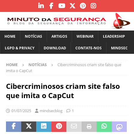
HOME
NOTÍCIAS
ARTIGOS
WEBINAR
LEADERSHIP
LGPD & PRIVACY
DOWNLOAD
CONTATE-NOS
MINDSEC
HOME
NOTÍCIAS
Cibercriminosos criam site falso que
imita o CapCut
Cibercriminosos criam site falso
que imita o CapCut
01/07/2025
mindsecblog
1