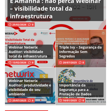
É Amanhã : não perca Webinar
– visibilidade total da
infraestrutura
25/02/2026
0
Webinar Netwrix
Triple Ivy – Segurança da
Auditor: visibilidade
Informação Sem
total da infraestrutura
Segredos
13/02/2026
0
28/07/2025
0
Webinar Netwrix
Auditor: produtividade e
Importância da
visibilidade do seu
Segurança para a
ambiente
Proteção de Dados
25/07/2025
0
16/01/2025
0