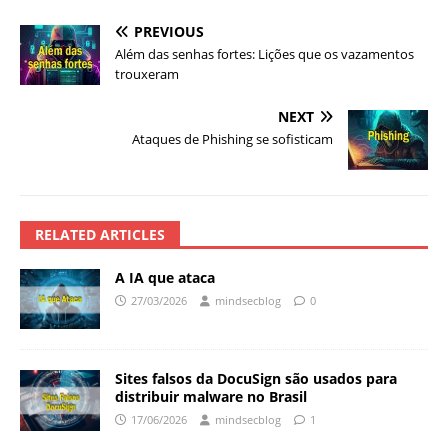
PREVIOUS
Além das senhas fortes: Lições que os vazamentos
trouxeram
NEXT
Ataques de Phishing se sofisticam
RELATED ARTICLES
A IA que ataca
27/03/2026
mindsecblog
0
Sites falsos da DocuSign são usados para
distribuir malware no Brasil
17/06/2026
mindsecblog
1