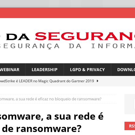
WEBINAR
LEADERSHIP
LGPD & PRIVACY
DOWNL
owdStrike é LEADER no Magic Quadrant do Gartner 2019
omware, a sua rede é eficaz no bloqueio de ransomware?
rica Latina é a segunda região mais exposta a ciberameaças
ÍCIAS
somware, a sua rede é
amplia desafio de segurança e governança nas redes corporativas
io de ransomware?
RS