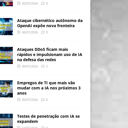
30/07/2026
0
Ataque cibernético autônomo da
OpenAI expõe nova fronteira
30/07/2026
0
Ataques DDoS ficam mais
rápidos e impulsionam uso de IA
na defesa das redes
30/07/2026
2
Empregos de TI que mais vão
mudar com a IA nos próximos 3
anos
30/07/2026
0
Testes de penetração com IA se
expandem
22/07/2026
4