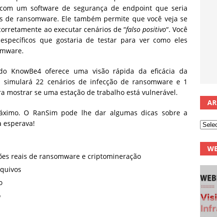
 com um software de segurança de endpoint que seria
ais de ransomware.
Ele também permite que você veja se
corretamente ao executar cenários de “
falso positivo
“.
Você
específicos que gostaria de testar para ver como eles
omware.
o KnowBe4 oferece uma visão rápida da eficácia da
 simulará 22 cenários de infecção de ransomware e 1
a mostrar se uma estação de trabalho está vulnerável.
AR
máximo. O RanSim pode lhe dar algumas dicas sobre a
 esperava!
WE
ões reais de ransomware e criptomineração
quivos
o
o