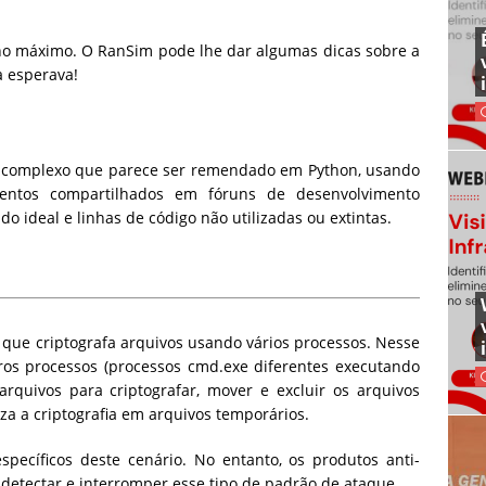
 no máximo. O RanSim pode lhe dar algumas dicas sobre a
 esperava!
complexo que parece ser remendado em Python, usando
mentos compartilhados em fóruns de desenvolvimento
o ideal e linhas de código não utilizadas ou extintas.
ue criptografa arquivos usando vários processos. Nesse
tros processos (processos cmd.exe diferentes executando
rquivos para criptografar, mover e excluir os arquivos
iza a criptografia em arquivos temporários.
ecíficos deste cenário. No entanto, os produtos anti-
etectar e interromper esse tipo de padrão de ataque.