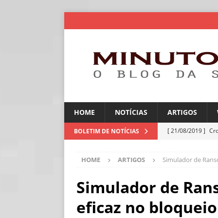
HOME
NOTÍCIAS
ARTIGOS
[ 21/08/2019 ]
Cr
BOLETIM DE NOTÍCIAS
ARTIGOS
HOME
ARTIGOS
Simulador de Rans
[ 06/08/2026 ]
Amé
industriais
NOT
Simulador de Ran
[ 06/08/2026 ]
IA 
eficaz no bloque
NOTÍCIAS