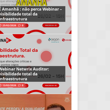
É Amanhã : não perca Webinar –
visibilidade total da
infraestrutura
25/02/2026
0
Webinar Netwrix Auditor:
visibilidade total da
infraestrutura
13/02/2026
0