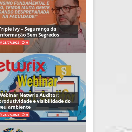
Triple Ivy – Segurança da
Informação Sem Segredos
28/07/2025
0
Webinar Netwrix Auditor:
produtividade e visibilidade do
seu ambiente
25/07/2025
0