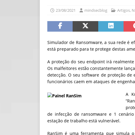
[ 06/08/2026 ]
Fal
23/08/2021
mindsecblog
Artigos
,
N
NOTÍCIAS
[ 06/08/2026 ]
Sem
[ 06/08/2026 ]
IA 
Simulador de Ransomware, a sua rede é ef
está preparado para te protege destas ame
A proteção do seu endpoint irá realment
Os malfeitores estão constantemente lanç
detecção. O seu software de proteção de
funcionários caem em ataques de engenhar
A K
“Ra
prot
de infecção de ransomware e 1 cenário
estação de trabalho está vulnerável.
RanSim é uma ferramenta que simula o