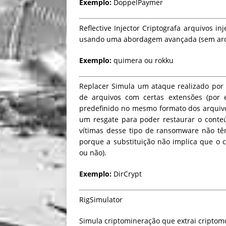
Exemplo:
DoppelPaymer
Reflective Injector
Criptografa arquivos inj
usando uma abordagem avançada (sem arqui
Exemplo:
quimera ou rokku
Replacer
Simula um ataque realizado por
de arquivos com certas extensões (por e
predefinido no mesmo formato dos arquivo
um resgate para poder restaurar o conteú
vítimas desse tipo de ransomware não tê
porque a substituição não implica que o 
ou não).
Exemplo:
DirCrypt
RigSimulator
Simula criptomineração que extrai cripto