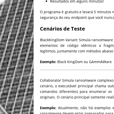
Resultados em alguns minutos!
O programa é gratuito e levará 5 minutos
segurança do seu endpoint que você nunca
Cenários de Teste
BlackKingDom Variant
Simula ransomware 
elementos de código idênticos a frag
legítimos, juntamente com métodos abaixo d
Exemplo:
Black KingDom ou GAmmAWare
Collaborator
Simula ransomware complexo q
cenário, o executável principal chama ou
comandos diferentes) para enumerar os a
originais. O cenário principal somente real
Exemplo:
Atualmente, não há exemplos esp
ransomware devem estar preparados para d