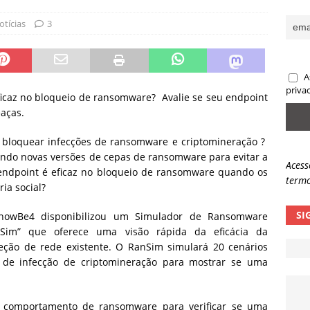
sas promessas de emprego na Meta, Disney, Coca-Cola e Spotify
otícias
3
 guardrails, a autonomia da IA se torna um risco
NOTÍCIAS
A
eleva taxa de sucesso de phishing para 54%
NOTÍCIAS
priva
icaz no bloqueio de ransomware? Avalie se seu endpoint
aças.
e bloquear infecções de ransomware e criptomineração ?
ando novas versões de cepas de ransomware para evitar a
Acess
 endpoint é eficaz no bloqueio de ransomware quando os
termo
ia social?
SI
nowBe4 disponibilizou um Simulador de Ransomware
nSim” que oferece uma visão rápida da eficácia da
eção de rede existente. O RanSim simulará 20 cenários
 de infecção de criptomineração para mostrar se uma
 comportamento de ransomware para verificar se uma