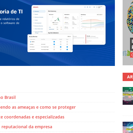
AR
o Brasil
ndendo as ameaças e como se proteger
te coordenadas e especializadas
 reputacional da empresa