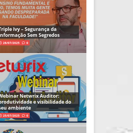
Triple Ivy – Segurança da
Informação Sem Segredos
28/07/2025
0
Webinar Netwrix Auditor:
produtividade e visibilidade do
seu ambiente
25/07/2025
0