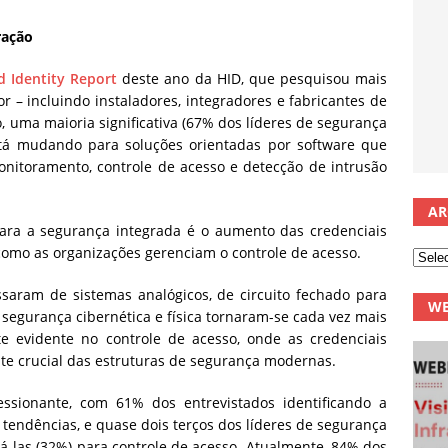
ração
nd Identity Report
deste ano da HID, que pesquisou mais
or – incluindo instaladores, integradores e fabricantes de
 uma maioria significativa (67% dos líderes de segurança
stá mudando para soluções orientadas por software que
onitoramento, controle de acesso e detecção de intrusão
AR
ra a segurança integrada é o aumento das credenciais
omo as organizações gerenciam o controle de acesso.
saram de sistemas analógicos, de circuito fechado para
WE
segurança cibernética e física tornaram-se cada vez mais
nte evidente no controle de acesso, onde as credenciais
e crucial das estruturas de segurança modernas.
ssionante, com 61% dos entrevistados identificando a
tendências, e quase dois terços dos líderes de segurança
-las (32%) para controle de acesso. Atualmente, 84% dos