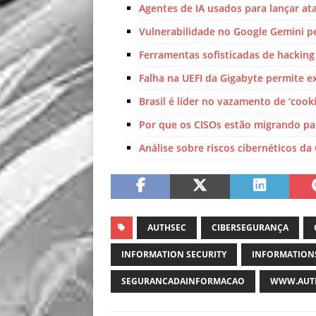
Agentes de IA usados para lançar a
Vulnerabilidade no Google Gemini p
Ferramentas sofisticadas de hacking 
Falha na UEFI da Gigabyte permite 
Brasil é líder no vazamento de ‘cook
Por que os CISOs estão migrando p
Análise sobre riscos cibernéticos d
AUTHSEC
CIBERSEGURANÇA
INFORMATION SECURITY
INFORMATION
SEGURANCADAINFORMACAO
WWW.AUTH