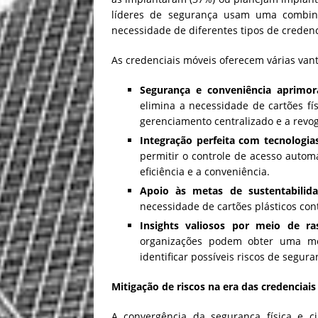
líderes de segurança usam uma combina
necessidade de diferentes tipos de credenc
As credenciais móveis oferecem várias van
Segurança e conveniência aprimo
elimina a necessidade de cartões fí
gerenciamento centralizado e a rev
Integração perfeita com tecnologias 
permitir o controle de acesso auto
eficiência e a conveniência.
Apoio às metas de sustentabilida
necessidade de cartões plásticos co
Insights valiosos por meio de r
organizações podem obter uma me
identificar possíveis riscos de segura
Mitigação de riscos na era das credenciai
A convergência da segurança física e c