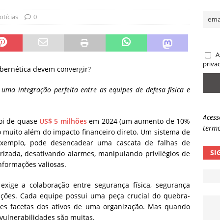
ncidente da OpenAI e o fim da nossa zona de conforto
ARTIGOS
otícias
0
lpes com QR Code entram em nova fase
NOTÍCIAS
A
priva
ibernética devem convergir?
uma integração perfeita entre as equipes de defesa física e
Acess
oi de quase
US$ 5 milhões
em 2024 (um aumento de 10%
termo
o muito além do impacto financeiro direto. Um sistema de
exemplo, pode desencadear uma cascata de falhas de
SI
rizada, desativando alarmes, manipulando privilégios de
informações valiosas.
xige a colaboração entre segurança física, segurança
lações. Cada equipe possui uma peça crucial do quebra-
ntes facetas dos ativos de uma organização. Mas quando
vulnerabilidades são muitas.