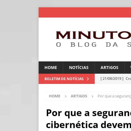
HOME
NOTÍCIAS
ARTIGOS
[ 21/08/2019 ]
Cr
BOLETIM DE NOTÍCIAS
ARTIGOS
HOME
ARTIGOS
Por que a segurança
[ 30/07/2026 ]
Ch
[ 30/07/2026 ]
No
Por que a seguranç
ARTIGOS
cibernética devem
[ 30/07/2026 ]
Dee