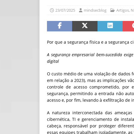
[ 30/07/2026 ]
O i
23/07/2025
mindsecblog
Artigos
,
N
[ 30/07/2026 ]
Go
Por que a segurança física e a segurança c
A segurança empresarial bem-sucedida exige 
digital
O custo médio de uma violação de dados f
em relação a 2023), mas as implicações vã
controle de acesso comprometido, por 
segurança, permitindo a entrada não auto
acesso e, por fim, levando à exfiltração de 
A natureza interconectada das ameaças e
cibernética, TI e gerenciamento de insta
cabeça, responsável por proteger difere
essas equipes trabalham isoladamente, as 