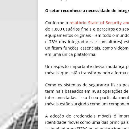
O setor reconhece a necessidade de integ
Conforme o
relatório State of Security a
de 1.800 usuários finais e parceiros do set
equipamentos originais – em todo o mundo,
e 73% dos integradores e consultores) e
unificam funções essenciais, como videom
em uma única plataforma.
Um aspecto importante dessa mudança pa
móveis, que estão transformando a forma c
Como os sistemas de segurança física pas
terminais baseados em IP, as operações de 
interconectadas. Isso ficou particularme
móveis estão surgindo como um component
A adoção de credenciais móveis é impre
identidade móvel como uma das principais 
as implantaram (37%) ou planejam implantá