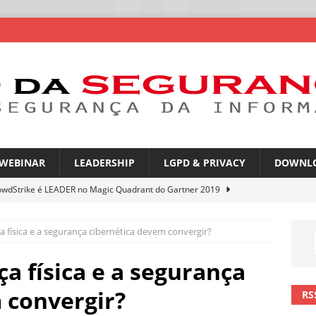
WEBINAR
LEADERSHIP
LGPD & PRIVACY
DOWNL
owdStrike é LEADER no Magic Quadrant do Gartner 2019
 física e a segurança cibernética devem convergir?
atGPT entra na mira de campanhas de phishing
NOTÍCIAS
mes no WhatsApp privacidade ou novas oportunidades de golpes
a física e a segurança
 convergir?
RS
pfakes já enganam 90% dos brasileiros no trabalho
NOTÍCIAS