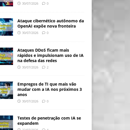
30/07/2026
0
Ataque cibernético autônomo da
OpenAI expõe nova fronteira
30/07/2026
0
Ataques DDoS ficam mais
rápidos e impulsionam uso de IA
na defesa das redes
30/07/2026
2
Empregos de TI que mais vão
mudar com a IA nos próximos 3
anos
30/07/2026
0
Testes de penetração com IA se
expandem
22/07/2026
4