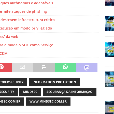
taques autônomos e adaptáveis
ermite ataques de phishing
destroem infraestrutura critica
execução em modo privilegiado
ies’ da web
ara o modelo SOC como Serviço
a C&M
CYBERSECURITY
INFORMATION PROTECTION
SECURITY
MINDSEC
SEGURANÇA DA INFORMAÇÃO
SEC.COM.BR
WWW.MINDSEC.COM.BR