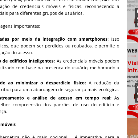
ção de credenciais móveis e físicas, reconhecendo a
iais para diferentes grupos de usuários.
tagens importantes:
radas por meio da integração com smartphones
: Isso
sicos, que podem ser perdidos ou roubados, e permite o
ogação do acesso.
de edifícios inteligentes:
As credenciais móveis podem
matizado com base na presença do usuário, melhorando a
de ao minimizar o desperdício físico:
A redução da
ntribui para uma abordagem de segurança mais ecológica.
astreamento e análise de acesso em tempo real:
As
lhor compreensão dos padrões de uso do edifício e
nça.
s móveis
ibernética não é mais opcional – é imperativa para a