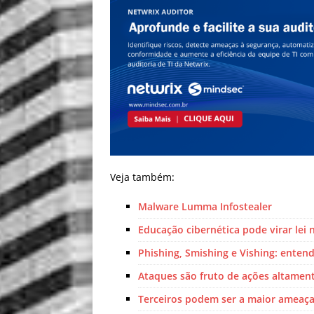
Veja também:
Malware Lumma Infostealer
Educação cibernética pode virar lei n
Phishing, Smishing e Vishing: ente
Ataques são fruto de ações altamen
Terceiros podem ser a maior ameaça