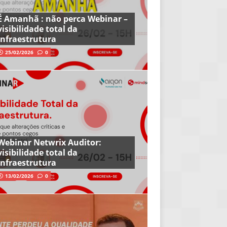
É Amanhã : não perca Webinar –
visibilidade total da
infraestrutura
25/02/2026
0
Webinar Netwrix Auditor:
visibilidade total da
infraestrutura
13/02/2026
0