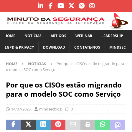
HOME
NOTÍCIAS
ARTIGOS
WEBINAR
LEADERSHIP
LGPD & PRIVACY
DOWNLOAD
CONTATE-NOS
MINDSEC
HOME
NOTÍCIAS
Por que os CISOs estão migrando para
o modelo SOC como Serviço
Por que os CISOs estão migrando
para o modelo SOC como Serviço
14/07/2025
mindsecblog
0