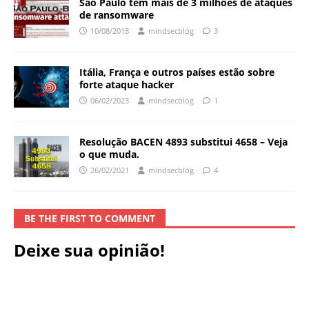
São Paulo tem mais de 3 milhões de ataques
de ransomware
10/08/2018
mindsecblog
3
Itália, França e outros países estão sobre
forte ataque hacker
06/02/2023
mindsecblog
1
Resolução BACEN 4893 substitui 4658 – Veja
o que muda.
26/02/2021
mindsecblog
4
BE THE FIRST TO COMMENT
Deixe sua opinião!