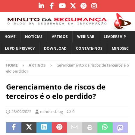
HOME
NOTÍCIAS
ARTIGOS
WEBINAR
LEADERSHIP
LGPD & PRIVACY
DOWNLOAD
CONTATE-NOS
MINDSEC
HOME
ARTIGOS
Gerenciamento de riscos de terceiros é o
elo perdido?
Gerenciamento de riscos de
terceiros é o elo perdido?
23/09/2022
mindsecblog
0