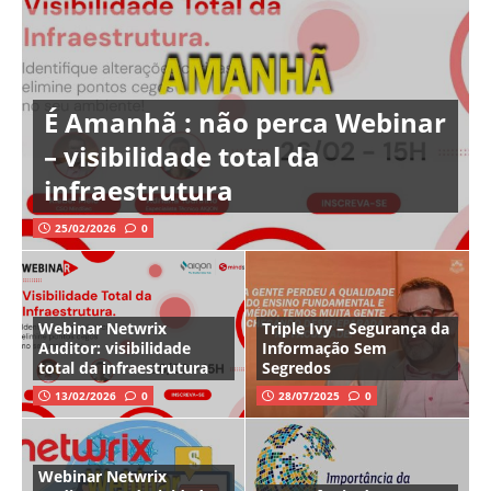
É Amanhã : não perca Webinar
– visibilidade total da
infraestrutura
25/02/2026
0
Webinar Netwrix
Triple Ivy – Segurança da
Auditor: visibilidade
Informação Sem
total da infraestrutura
Segredos
13/02/2026
0
28/07/2025
0
Webinar Netwrix