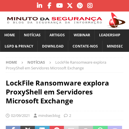
HOME
NOTÍCIAS
ARTIGOS
WEBINAR
LEADERSHIP
LGPD & PRIVACY
DOWNLOAD
CONTATE-NOS
MINDSEC
HOME
NOTÍCIAS
LockFile Ransomware explora
ProxyShell em Servidores Microsoft Exchange
LockFile Ransomware explora
ProxyShell em Servidores
Microsoft Exchange
02/09/2021
mindsecblog
2