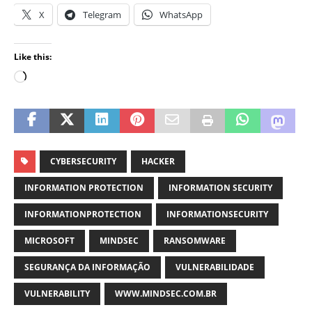
X
Telegram
WhatsApp
Like this:
CYBERSECURITY
HACKER
INFORMATION PROTECTION
INFORMATION SECURITY
INFORMATIONPROTECTION
INFORMATIONSECURITY
MICROSOFT
MINDSEC
RANSOMWARE
SEGURANÇA DA INFORMAÇÃO
VULNERABILIDADE
VULNERABILITY
WWW.MINDSEC.COM.BR