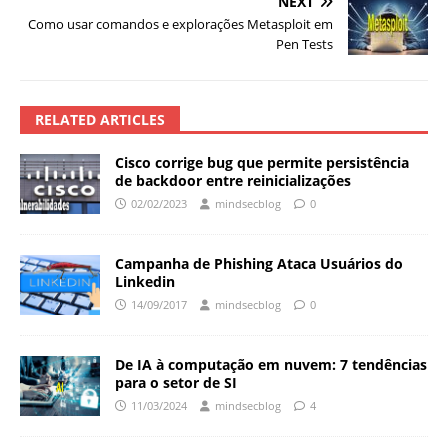
NEXT
Como usar comandos e explorações Metasploit em
Pen Tests
RELATED ARTICLES
Cisco corrige bug que permite persistência
de backdoor entre reinicializações
02/02/2023
mindsecblog
0
Campanha de Phishing Ataca Usuários do
Linkedin
14/09/2017
mindsecblog
0
De IA à computação em nuvem: 7 tendências
para o setor de SI
11/03/2024
mindsecblog
4