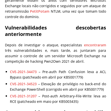
geralmente violam os alvos com servidores Microsoft
Exchange locais não corrigidos e seguidos por um ataque de
retransmissão
PetitPotam
NTLM, uma vez que tomam todo
controle do domínio.
Vulnerabilidades descobertas
anteriormente
Depois de investigar o ataque, especialistas
encontraram
três vulnerabilidades e, mais tarde, as juntaram para
assumir o controle de um servidor Microsoft Exchange na
competição de hacking Pwn2Own 2021 de abril.
CVE-2021-34473
– Pre-auth Path Confusion leva a ACL
Bypass (patcheado em abril por KB5001779)
CVE-2021-34523
– Elevação de privilégio no back-end do
Exchange PowerShell (corrigido em abril por KB5001779)
CVE-2021-31207
– Post-auth Arbitrary-File-Write leva ao
RCE (patcheado em maio por KB5003435)