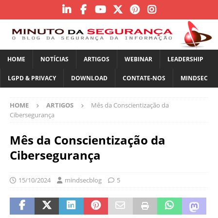
HOME
NOTÍCIAS
ARTIGOS
WEBINAR
LEADERSHIP
LGPD & PRIVACY
DOWNLOAD
CONTATE-NOS
MINDSEC
HOME
ARTIGOS
Mês da Conscientização da
Cibersegurança
Mês da Conscientização da
Cibersegurança
15/10/2024
mindsecblog
5