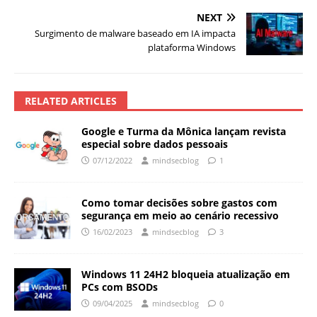
NEXT
Surgimento de malware baseado em IA impacta
plataforma Windows
RELATED ARTICLES
Google e Turma da Mônica lançam revista
especial sobre dados pessoais
07/12/2022
mindsecblog
1
Como tomar decisões sobre gastos com
segurança em meio ao cenário recessivo
16/02/2023
mindsecblog
3
Windows 11 24H2 bloqueia atualização em
PCs com BSODs
09/04/2025
mindsecblog
0