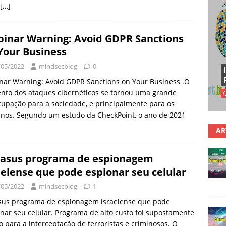
[…]
inar Warning: Avoid GDPR Sanctions
Your Business
/05/2022
mindsecblog
0
nar Warning: Avoid GDPR Sanctions on Your Business .O
nto dos ataques cibernéticos se tornou uma grande
upação para a sociedade, e principalmente para os
rnos. Segundo um estudo da CheckPoint, o ano de 2021
AR
asus programa de espionagem
aelense que pode espionar seu celular
/05/2022
mindsecblog
1
sus programa de espionagem israelense que pode
nar seu celular. Programa de alto custo foi supostamente
o para a interceptação de terroristas e criminosos. O