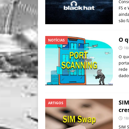
Consu
F5 e 
ainda
são f
O q
NOTÍCIAS
18
O que
port
rede
dado
SIM
ARTIGOS
cre
18
SIM 