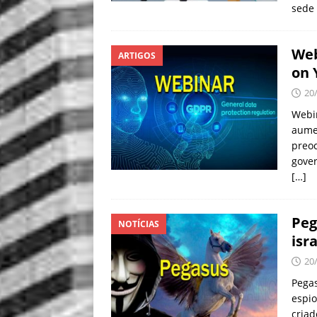
sede
Web
ARTIGOS
on 
20
Webi
aume
preoc
gove
[…]
Peg
NOTÍCIAS
isr
20
Pega
espio
criad