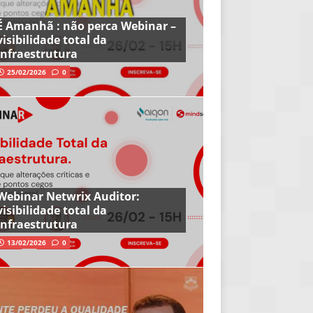
É Amanhã : não perca Webinar –
visibilidade total da
infraestrutura
25/02/2026
0
Webinar Netwrix Auditor:
visibilidade total da
infraestrutura
13/02/2026
0