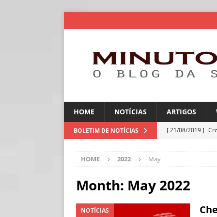
HOME
NOTÍCIAS
ARTIGOS
[ 21/08/2019 ]
Cr
BOLETIM DE NOTÍCIAS
ARTIGOS
HOME
2022
May
[ 06/08/2026 ]
Amé
industriais
NOT
Month:
May 2022
[ 06/08/2026 ]
IA 
Che
NOTÍCIAS
NOTÍCIAS