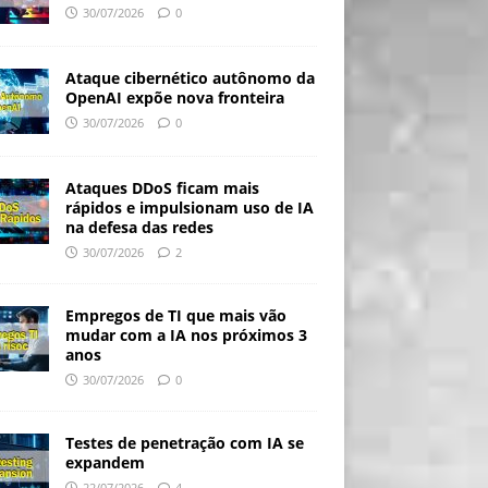
30/07/2026
0
Ataque cibernético autônomo da
OpenAI expõe nova fronteira
30/07/2026
0
Ataques DDoS ficam mais
rápidos e impulsionam uso de IA
na defesa das redes
30/07/2026
2
Empregos de TI que mais vão
mudar com a IA nos próximos 3
anos
30/07/2026
0
Testes de penetração com IA se
expandem
22/07/2026
4