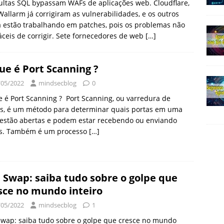
ltas SQL bypassam WAFs de aplicações web. Cloudflare,
Wallarm já corrigiram as vulnerabilidades, e os outros
 estão trabalhando em patches, pois os problemas não
áceis de corrigir. Sete fornecedores de web
[…]
ue é Port Scanning ?
/05/2022
mindsecblog
0
 é Port Scanning ? Port Scanning, ou varredura de
as, é um método para determinar quais portas em uma
 estão abertas e podem estar recebendo ou enviando
s. Também é um processo
[…]
 Swap: saiba tudo sobre o golpe que
sce no mundo inteiro
/05/2022
mindsecblog
1
Swap: saiba tudo sobre o golpe que cresce no mundo