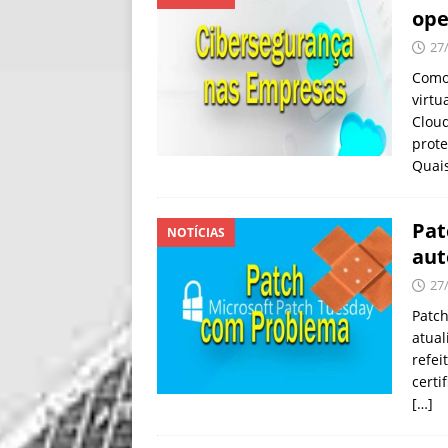
ope
27
Como
virtu
Cloud
prote
Quai
Pat
NOTÍCIAS
aut
27
Patch
atual
refei
certi
[…]