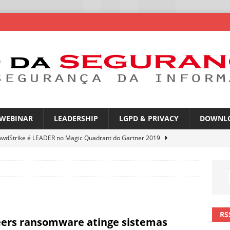
WEBINAR
LEADERSHIP
LGPD & PRIVACY
DOWNL
owdStrike é LEADER no Magic Quadrant do Gartner 2019
rica Latina é a segunda região mais exposta a ciberameaças
ÍCIAS
amplia desafio de segurança e governança nas redes corporativas
RS
ers ransomware atinge sistemas