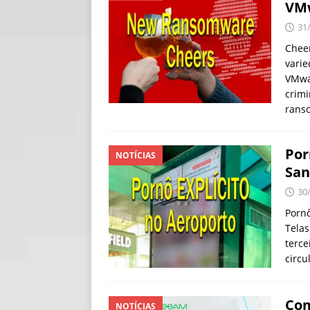
VMw
[ 06/08/2026 ]
Fal
31
NOTÍCIAS
Chee
vari
[ 06/08/2026 ]
Sem
VMwar
[ 06/08/2026 ]
IA 
crimi
rans
Por
NOTÍCIAS
San
30
Porn
Telas
terce
circu
Com
NOTÍCIAS