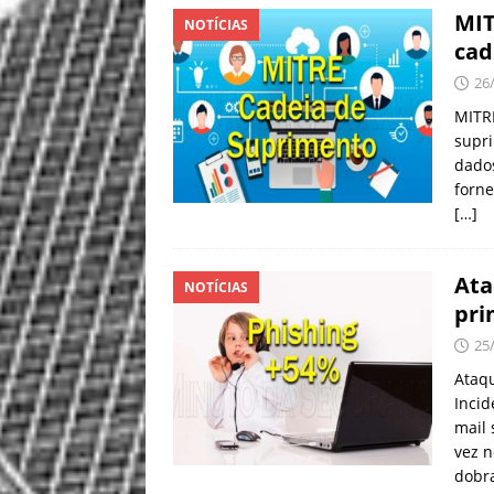
MIT
NOTÍCIAS
cad
26
MITRE
supri
dados
forne
[…]
Ata
NOTÍCIAS
pri
25
Ataq
Inci
mail
vez n
dobr