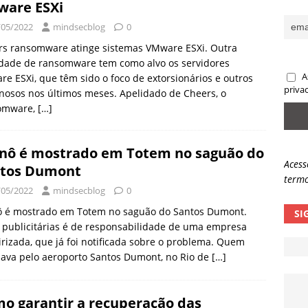
are ESXi
sas promessas de emprego na Meta, Disney, Coca-Cola e Spotify
/05/2022
mindsecblog
0
rs ransomware atinge sistemas VMware ESXi. Outra
edade de ransomware tem como alvo os servidores
 guardrails, a autonomia da IA se torna um risco
NOTÍCIAS
A
e ESXi, que têm sido o foco de extorsionários e outros
eleva taxa de sucesso de phishing para 54%
NOTÍCIAS
priva
nosos nos últimos meses. Apelidado de Cheers, o
omware,
[…]
nô é mostrado em Totem no saguão do
Acess
tos Dumont
termo
/05/2022
mindsecblog
0
ô é mostrado em Totem no saguão do Santos Dumont.
SI
 publicitárias é de responsabilidade de uma empresa
irizada, que já foi notificada sobre o problema. Quem
lava pelo aeroporto Santos Dumont, no Rio de
[…]
o garantir a recuperação das