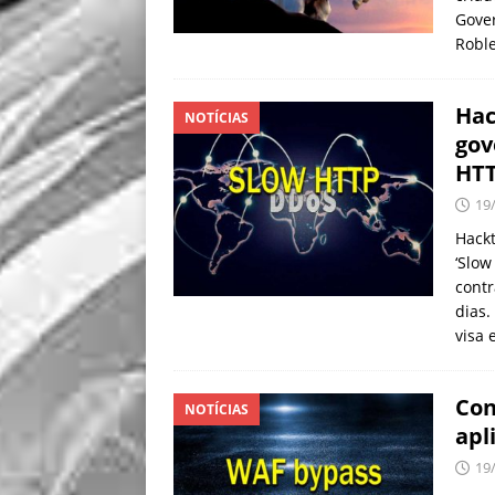
Gove
Robl
Hac
NOTÍCIAS
gov
HTT
19
Hackt
‘Slow
contr
dias.
visa 
Con
NOTÍCIAS
apl
19