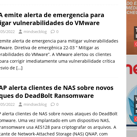
A emite alerta de emergencia para
igar vulnerabilidades do VMware
/05/2022
mindsecblog
0
emite alerta de emergencia para mitigar vulnerabilidades
ware. Diretiva de emergênica 22-03 “ Mitigar as
rabilidades do VMware”. A VMware alertou os clientes
para corrigir imediatamente uma vulnerabilidade crítica
esvio de
[…]
P alerta clientes de NAS sobre novos
ques do DeadBolt Ransomware
/05/2022
mindsecblog
0
alerta clientes de NAS sobre novos ataques do DeadBolt
omware. Uma vez implantado em um dispositivo NAS,
ransomware usa AES128 para criptografar os arquivos. A
cante de Network-Attached Storage (NAS) QNAP, com