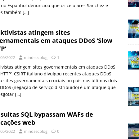
rno Espanhol denunciou que os celulares Sánchez e
es também
[…]
ktivistas atingem sites
ernamentais em ataques DDoS ‘Slow
P’
/05/2022
mindsecblog
1
ivistas atingem sites governamentais em ataques DDoS
 HTTP’. CSIRT italiano divulgou recentes ataques DDoS
a sites governamentais cruciais no país nos últimos dois
 DDoS (negação de serviço distribuído) é um ataque que
esgotar
[…]
sultas SQL bypassam WAFs de
icações web
/05/2022
mindsecblog
0