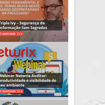
Triple Ivy – Segurança da
Informação Sem Segredos
28/07/2025
0
Webinar Netwrix Auditor:
produtividade e visibilidade do
seu ambiente
25/07/2025
0