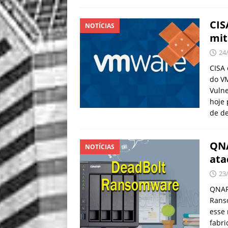
CIS
NOTÍCIAS
mit
24
CISA 
do VM
Vulne
hoje 
de d
QNA
NOTÍCIAS
ata
23
QNAP 
Rans
esse 
fabri