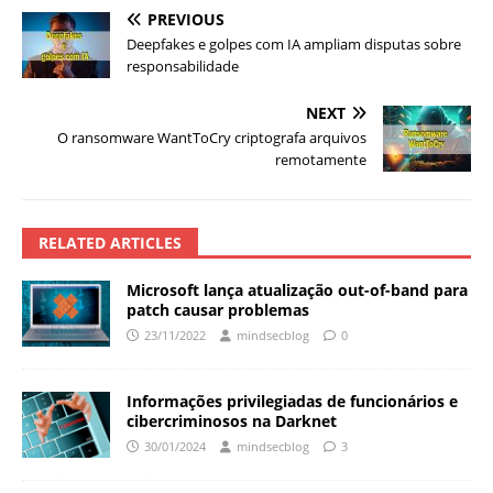
PREVIOUS
Deepfakes e golpes com IA ampliam disputas sobre
responsabilidade
NEXT
O ransomware WantToCry criptografa arquivos
remotamente
RELATED ARTICLES
Microsoft lança atualização out-of-band para
patch causar problemas
23/11/2022
mindsecblog
0
Informações privilegiadas de funcionários e
cibercriminosos na Darknet
30/01/2024
mindsecblog
3