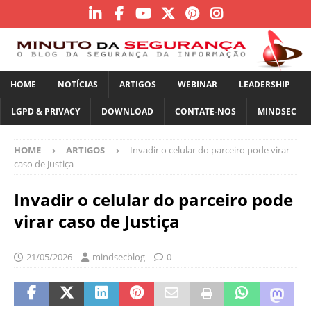
HOME
NOTÍCIAS
ARTIGOS
WEBINAR
LEADERSHIP
LGPD & PRIVACY
DOWNLOAD
CONTATE-NOS
MINDSEC
HOME
ARTIGOS
Invadir o celular do parceiro pode virar
caso de Justiça
Invadir o celular do parceiro pode
virar caso de Justiça
21/05/2026
mindsecblog
0