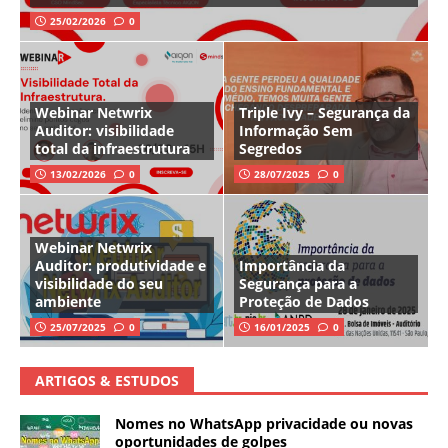
25/02/2026
0
Webinar Netwrix
Triple Ivy – Segurança da
Auditor: visibilidade
Informação Sem
total da infraestrutura
Segredos
13/02/2026
0
28/07/2025
0
Webinar Netwrix
Auditor: produtividade e
Importância da
visibilidade do seu
Segurança para a
ambiente
Proteção de Dados
25/07/2025
0
16/01/2025
0
ARTIGOS & ESTUDOS
Nomes no WhatsApp privacidade ou novas
oportunidades de golpes