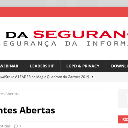
WEBINAR
LEADERSHIP
LGPD & PRIVACY
DOWNL
owdStrike é LEADER no Magic Quadrant do Gartner 2019
tes Abertas
rica Latina é a segunda região mais exposta a ciberameaças
ÍCIAS
ntes Abertas
amplia desafio de segurança e governança nas redes corporativas
RS
otícias
1