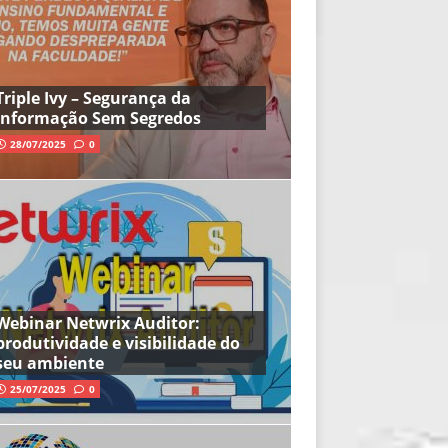
Triple Ivy – Segurança da
Informação Sem Segredos
28/07/2025
0
Webinar Netwrix Auditor:
produtividade e visibilidade do
seu ambiente
25/07/2025
0