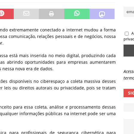
sas promessas de emprego na Meta, Disney, Coca-Cola e Spotify
 guardrails, a autonomia da IA se torna um risco
NOTÍCIAS
undo extremamente conectado a internet mudou a forma
A
ssa comunicação, relações pessoais e de negócios, nossa
eleva taxa de sucesso de phishing para 54%
NOTÍCIAS
priva
r.
ssa está mais inserida no meio digital, produzindo cada
stas abrindo oportunidades para empresas aumentarem
s nessa nova era de dados.
Acess
termo
es disponíveis no ciberespaço a coleta massiva desses
leis ou direitos autorais ou privacidade, pois se tratam
SI
nceito para essa coleta, análise e processamento dessas
s qualquer informações públicas na internet pode ser uma
ca para profissionais de segurança cibernética para