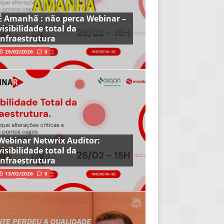
É Amanhã : não perca Webinar –
visibilidade total da
infraestrutura
25/02/2026
0
Webinar Netwrix Auditor:
visibilidade total da
infraestrutura
13/02/2026
0