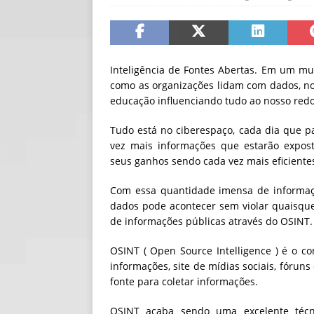
[ 06/08/2026 ]
Fal
NOTÍCIAS
[ 06/08/2026 ]
Sem
Inteligência de Fontes Abertas. Em um m
como as organizações lidam com dados, no
[ 06/08/2026 ]
IA 
educação influenciando tudo ao nosso redo
Tudo está no ciberespaço, cada dia que pa
vez mais informações que estarão expo
seus ganhos sendo cada vez mais eficiente
Com essa quantidade imensa de informaçõ
dados pode acontecer sem violar quaisquer 
de informações públicas através do OSINT.
OSINT ( Open Source Intelligence ) é o co
informações, site de mídias sociais, fórun
fonte para coletar informações.
OSINT acaba sendo uma excelente técni