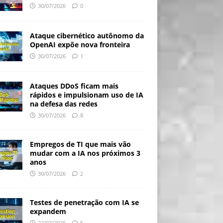
30/07/2026
0
Ataque cibernético autônomo da
OpenAI expõe nova fronteira
30/07/2026
1
Ataques DDoS ficam mais
rápidos e impulsionam uso de IA
na defesa das redes
30/07/2026
8
Empregos de TI que mais vão
mudar com a IA nos próximos 3
anos
30/07/2026
2
Testes de penetração com IA se
expandem
22/07/2026
5