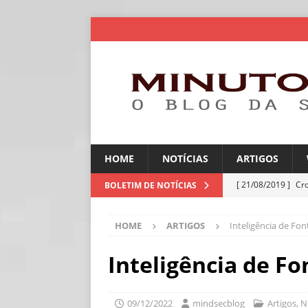
HOME
NOTÍCIAS
ARTIGOS
[ 21/08/2019 ]
Cr
BOLETIM DE NOTÍCIAS
ARTIGOS
HOME
ARTIGOS
Inteligência de Fon
[ 06/08/2026 ]
Amé
industriais
NOT
Inteligência de Fo
[ 06/08/2026 ]
IA 
NOTÍCIAS
09/12/2022
mindsecblog
Artigos
,
N