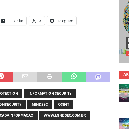
LinkedIn
X
Telegram
AR
ROTECTION
INFORMATION SECURITY
ONSECURITY
MINDSEC
OSINT
CADAINFORMACAO
WWW.MINDSEC.COM.BR