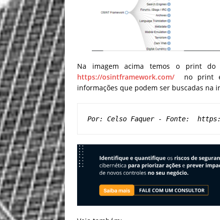
Na imagem acima temos o print do O
https://osintframework.com/
no print é 
informações que podem ser buscadas na in
Por: Celso Faquer - Fonte:  https