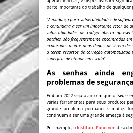
operacional (OT) e dispositivos IoT signif
parte importante do trabalho de qualquer pr
“
A mudança para vulnerabilidades de softwar
e continuará a ser um importante vetor de 
vulnerabilidades de código aberto aprese
patches, são frequentemente encontradas em di
exploradas muitos anos depois de serem desc
a terem recursos de correção automatizada p
superfície de ataque em escala
”.
As senhas ainda en
problemas de seguranç
Embora 2022 seja o ano em que o “
sem se
várias ferramentas para seus produtos par
grande problema permanece: muitos fun
continuam a ser uma grande ameaça à seg
Por exemplo, o
Instituto Ponemon
descobri