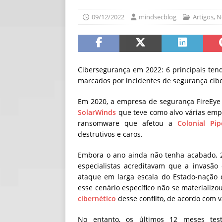
[ 30/07/2026 ]
O i
09/12/2022
mindsecblog
Artigos
,
N
[ 30/07/2026 ]
Go
Cibersegurança em 2022: 6 principais ten
marcados por incidentes de segurança ciber
Em 2020, a empresa de segurança FireEye
SolarWinds
que teve como alvo várias emp
ransomware que afetou a
Colonial Pip
destrutivos e caros.
Embora o ano ainda não tenha acabado, 2
especialistas acreditavam que a invasão
ataque em larga escala do Estado-nação co
esse cenário específico não se materializo
cibernético
desse conflito, de acordo com vá
No entanto, os últimos 12 meses te