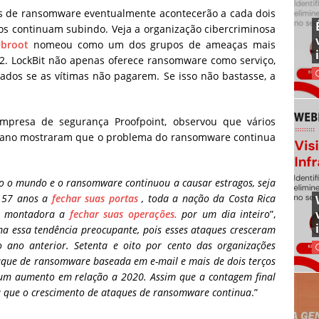
 de ransomware eventualmente acontecerão a cada dois
os continuam subindo. Veja a organização cibercriminosa
broot
nomeou como um dos grupos de ameaças mais
2. LockBit não apenas oferece ransomware como serviço,
os se as vítimas não pagarem. Se isso não bastasse, a
empresa de segurança Proofpoint, observou que vários
e ano mostraram que o problema do ransomware continua
o o mundo e o ransomware continuou a causar estragos, seja
 157 anos a
fechar suas portas
, toda a nação da Costa Rica
 montadora a
fechar suas operações.
por um dia inteiro
”,
a essa tendência preocupante, pois esses ataques cresceram
ano anterior. Setenta e oito por cento das organizações
aque de ransomware baseada em e-mail e mais de dois terços
um aumento em relação a 2020. Assim que a contagem final
rá que o crescimento de ataques de ransomware continua
.”