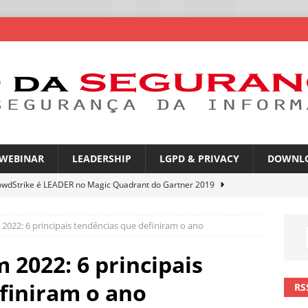
WEBINAR
LEADERSHIP
LGPD & PRIVACY
DOWNL
owdStrike é LEADER no Magic Quadrant do Gartner 2019
2022: 6 principais tendências que definiram o ano
atGPT entra na mira de campanhas de phishing
NOTÍCIAS
mes no WhatsApp privacidade ou novas oportunidades de golpes
 2022: 6 principais
finiram o ano
RS
pfakes já enganam 90% dos brasileiros no trabalho
NOTÍCIAS