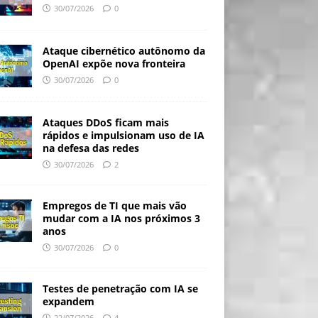
30/07/2026
0
Ataque cibernético autônomo da
OpenAI expõe nova fronteira
30/07/2026
0
Ataques DDoS ficam mais
rápidos e impulsionam uso de IA
na defesa das redes
30/07/2026
2
Empregos de TI que mais vão
mudar com a IA nos próximos 3
anos
30/07/2026
0
Testes de penetração com IA se
expandem
22/07/2026
4