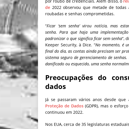
por roubo de credenciais. Além disso, o
re
de
2022 observou que metade de todas as
roubadas e senhas comprometidas.
“
Ficar ‘sem senha’ virou notícia, mas es
senha. Para que haja uma implementação 
padronizar o que significa ficar sem senha
”, 
Keeper Security, à Dice. “
No momento, é um
final do dia, as contas ainda precisam ser pr
sistema seguro de gerenciamento de senhas. E
danificado ou esquecido, uma senha normalme
Preocupações do cons
dados
Já se passaram vários anos desde que
Proteção de Dados
(GDPR), mas o esforço
continuou em 2022.
Nos EUA, cerca de 35 legislaturas estadua