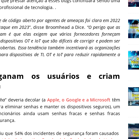
ica que prestar atenção a esses bugs continuará sendo uma
ofissional de tecnologia. .
e de código aberto por agentes de ameaças foi clara em 2022
ataque em 2023
”, disse Broomhead a Dice.
“O perigo que as
ntam é que elas exigem que vários fornecedores forneçam
spositivos OT e IoT que são difíceis de corrigir e podem ser
obertas. Essa tendência também incentivará as organizações
ara dispositivos de TI, OT e IoT para reduzir rapidamente a
ganam os usuários e criam
a
nha
” deveria decolar (a
Apple, o Google e a Microsoft
têm
a eliminar senhas e manter os dispositivos seguros), um
cionários ainda usam senhas fracas e senhas fracas
urança.
u que 54% dos incidentes de segurança foram causados ​​