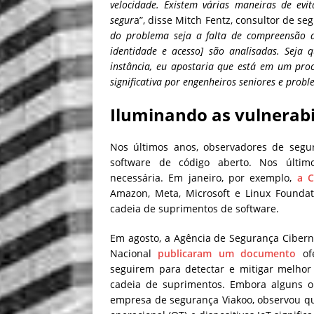
velocidade. Existem várias maneiras de evi
segur
a”, disse Mitch Fentz, consultor de se
do problema seja a falta de compreensão 
identidade e acesso] são analisadas. Seja 
instância, eu apostaria que está em um proc
significativa por engenheiros seniores e probl
Iluminando as vulnerabi
Nos últimos anos, observadores de segur
software de código aberto. Nos últim
necessária. Em janeiro, por exemplo,
a C
Amazon, Meta, Microsoft e Linux Foundat
cadeia de suprimentos de software.
Em agosto, a Agência de Segurança Cibern
Nacional
publicaram um documento
ofe
seguirem para detectar e mitigar melhor
cadeia de suprimentos. Embora alguns 
empresa de segurança Viakoo, observou que