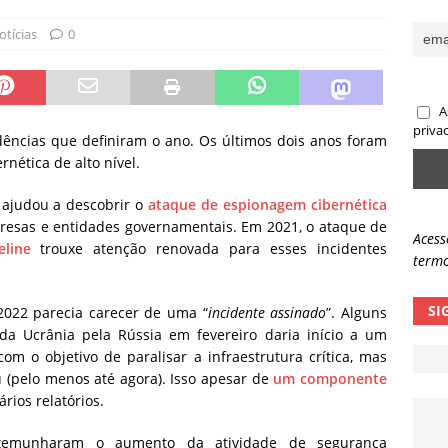
ncidente da OpenAI e o fim da nossa zona de conforto
ARTIGOS
otícias
0
lpes com QR Code entram em nova fase
NOTÍCIAS
A
priva
dências que definiram o ano.
Os últimos dois anos foram
nética de alto nível.
 ajudou a descobrir o
ataque de espionagem cibernética
resas e entidades governamentais. Em 2021, o ataque de
Acess
eline
trouxe atenção renovada para esses incidentes
termo
SI
022 parecia carecer de uma “
incidente assinado
”. Alguns
 da Ucrânia pela Rússia em fevereiro daria início a um
m o objetivo de paralisar a infraestrutura crítica, mas
u (pelo menos até agora). Isso apesar de
um componente
rios relatórios.
stemunharam o aumento da atividade de segurança