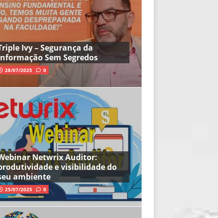
Triple Ivy – Segurança da
Informação Sem Segredos
28/07/2025
0
Webinar Netwrix Auditor:
produtividade e visibilidade do
seu ambiente
25/07/2025
0