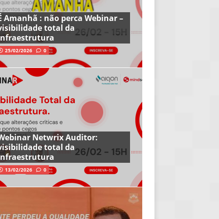
É Amanhã : não perca Webinar –
visibilidade total da
infraestrutura
25/02/2026
0
Webinar Netwrix Auditor:
visibilidade total da
infraestrutura
13/02/2026
0