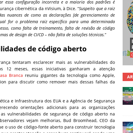
tar essa configuração incorreta e a maioria dos padrões é
gurança cibernética da nVisium, à Dice. “
Suspeito que a raiz
das nuances de como as declarações [de gerenciamento de
qual for o problema raiz específico para uma determinada
esso, como falta de treinamento, falta de revisão de código
emas de design de CI/CD – não falta de soluções técnicas.
”
lidades de código aberto
ança tentaram esclarecer mais as vulnerabilidades do
os 12 meses, essas iniciativas ganharam a atenção
asa Branca
reuniu gigantes da tecnologia como Apple,
AR
ion para discutir como remover mais dessas falhas da
ética e Infraestrutura dos EUA e a Agência de Segurança
recendo orientações adicionais para as organizações
 as vulnerabilidades de segurança de código aberto na
observadores vejam melhorias, Bud Broomhead, CEO da
 o uso de código-fonte aberto para construir tecnologia