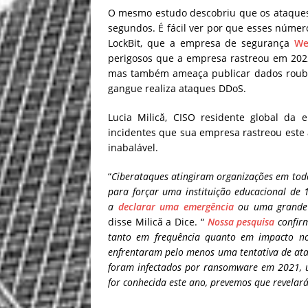
O mesmo estudo descobriu que os ataques
segundos. É fácil ver por que esses númer
LockBit, que a empresa de segurança
We
perigosos que a empresa rastreou em 202
mas também ameaça publicar dados roubad
gangue realiza ataques DDoS.
Lucia Milică, CISO residente global da 
incidentes que sua empresa rastreou est
inabalável.
“
Ciberataques atingiram organizações em tod
para forçar uma instituição educacional de
a
declarar uma emergência
ou uma grande
disse Milică a Dice. “
Nossa pesquisa
confirm
tanto em frequência quanto em impacto no 
enfrentaram pelo menos uma tentativa de at
foram infectados por ransomware em 2021, 
for conhecida este ano, prevemos que revela