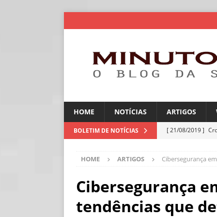
HOME
NOTÍCIAS
ARTIGOS
[ 21/08/2019 ]
Cr
BOLETIM DE NOTÍCIAS
ARTIGOS
HOME
ARTIGOS
Cibersegurança em 
[ 30/07/2026 ]
Ch
[ 30/07/2026 ]
No
Cibersegurança em
ARTIGOS
tendências que de
[ 30/07/2026 ]
Dee