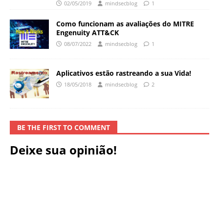
02/05/2019
mindsecblog
1
Como funcionam as avaliações do MITRE
Engenuity ATT&CK
08/07/2022
mindsecblog
1
Aplicativos estão rastreando a sua Vida!
18/05/2018
mindsecblog
2
BE THE FIRST TO COMMENT
Deixe sua opinião!