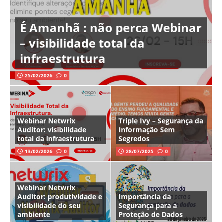
É Amanhã : não perca Webinar
– visibilidade total da
infraestrutura
25/02/2026
0
Webinar Netwrix
Triple Ivy – Segurança da
Auditor: visibilidade
Informação Sem
total da infraestrutura
Segredos
13/02/2026
0
28/07/2025
0
Webinar Netwrix
Auditor: produtividade e
Importância da
visibilidade do seu
Segurança para a
ambiente
Proteção de Dados