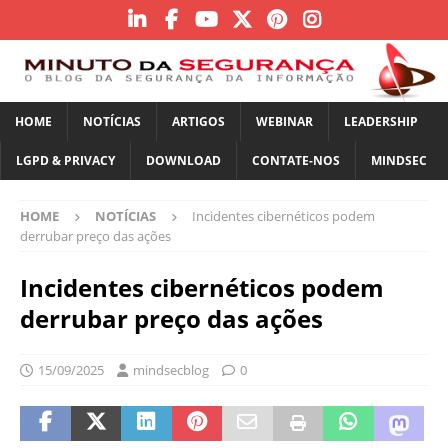
HOME
NOTÍCIAS
ARTIGOS
WEBINAR
LEADERSHIP
LGPD & PRIVACY
DOWNLOAD
CONTATE-NOS
MINDSEC
HOME
NOTÍCIAS
Incidentes cibernéticos podem
derrubar preço das ações
Incidentes cibernéticos podem
derrubar preço das ações
15/09/2025
mindsecblog
0