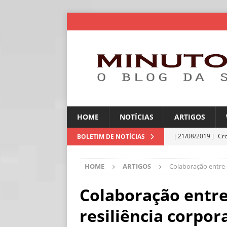
HOME
NOTÍCIAS
ARTIGOS
[ 21/08/2019 ]
Cr
BOLETIM DE NOTÍCIAS
ARTIGOS
HOME
ARTIGOS
Colaboração entre C
[ 06/08/2026 ]
Amé
industriais
NOT
Colaboração entre 
[ 06/08/2026 ]
IA 
resiliência corpor
NOTÍCIAS