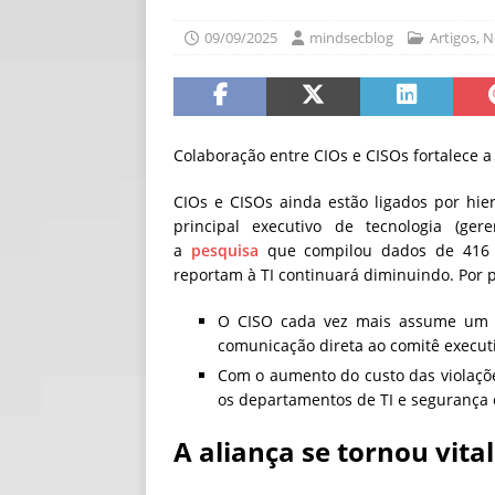
[ 06/08/2026 ]
Fal
09/09/2025
mindsecblog
Artigos
,
N
NOTÍCIAS
[ 06/08/2026 ]
Sem
[ 06/08/2026 ]
IA 
Colaboração entre CIOs e CISOs fortalece a 
CIOs e CISOs ainda estão ligados por hi
principal executivo de tecnologia (ge
a
pesquisa
que compilou dados de 416 
reportam à TI continuará diminuindo. Por 
O CISO cada vez mais assume um p
comunicação direta ao comitê execut
Com o aumento do custo das violaçõ
os departamentos de TI e segurança 
A aliança se tornou vita