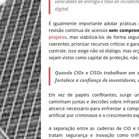
velocidade de entrega e taxa de incident
digital.
É igualmente importante adotar práticas 
revisão contínua de acessos
sem comprome
projetos
, mas viabilizá-los de forma seg
coerentes, priorizar recursos críticos e g
controle. Isso exige não só diálogo, mas 
sejam vistos como capital de proteção, nã
Quando CIOs e CISOs trabalham em si
fortalece a confiança de investidores, 
Em vez de papéis conflitantes, surge 
caminham juntas e decisões sobre infraestr
alicerce necessário para enfrentar a comp
artificial por criminosos e o crescimento ex
A separação entre as cadeiras de CIO e 
tratam segurança e inovação como trilh