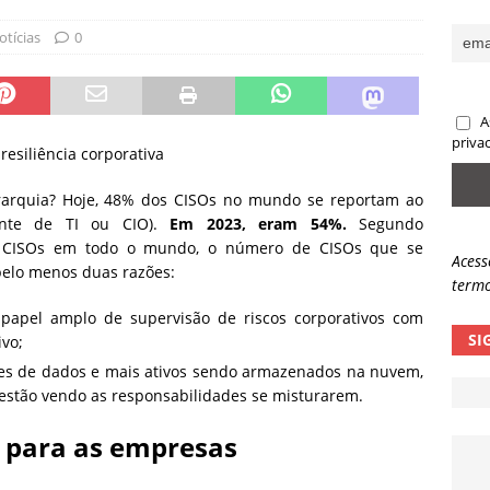
sas promessas de emprego na Meta, Disney, Coca-Cola e Spotify
otícias
0
 guardrails, a autonomia da IA se torna um risco
NOTÍCIAS
A
eleva taxa de sucesso de phishing para 54%
NOTÍCIAS
priva
resiliência corporativa
erarquia? Hoje, 48% dos CISOs no mundo se reportam ao
rente de TI ou CIO).
Em 2023, eram 54%.
Segundo
CISOs em todo o mundo, o número de CISOs que se
Acess
pelo menos duas razões:
termo
apel amplo de supervisão de riscos corporativos com
SI
ivo;
es de dados e mais ativos sendo armazenados na nuvem,
estão vendo as responsabilidades se misturarem.
l para as empresas