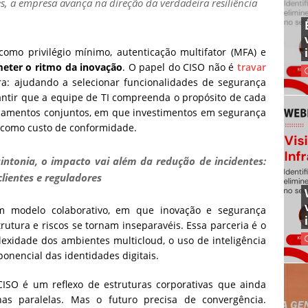
es, a empresa avança na direção da verdadeira resiliência
como privilégio mínimo, autenticação multifator (MFA) e
ter o ritmo da inovação
. O papel do CISO não é
travar
ura: ajudando a selecionar funcionalidades de segurança
arantir que a equipe de TI compreenda o propósito de cada
orçamentos conjuntos, em que investimentos em segurança
o como custo de conformidade.
ntonia, o impacto vai além da redução de incidentes:
clientes e reguladores
um modelo colaborativo, em que inovação e segurança
utura e riscos se tornam inseparavéis. Essa parceria é o
lexidade dos ambientes multicloud, o uso de inteligência
ponencial das identidades digitais.
CISO é um reflexo de estruturas corporativas que ainda
as paralelas. Mas o futuro precisa de convergência.