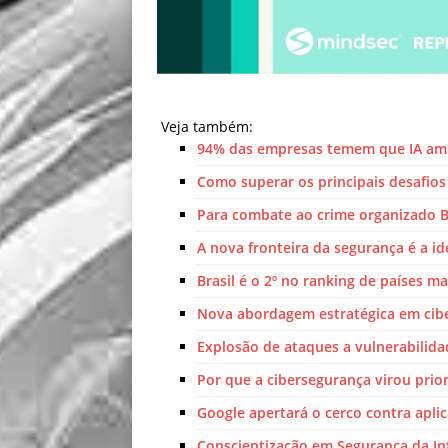
Veja também:
94% das empresas temem que IA ampl
Como superar os principais desafios
Para combate ao crime organizado Ba
A nova fronteira da segurança é a i
Brasil é o 2º no ranking de países m
Nova abordagem estratégica em cib
Explosão de ataques a vulnerabilid
Por que a cibersegurança virou prio
Google apertará o cerco contra aplic
Conscientização em Segurança da In