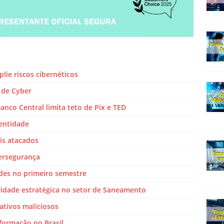
ie riscos cibernéticos
 de Cyber
nco Central limita teto de Pix e TED
dentidade
ais atacados
ersegurança
ades no primeiro semestre
ridade estratégica no setor de Saneamento
ativos maliciosos
formação no Brasil