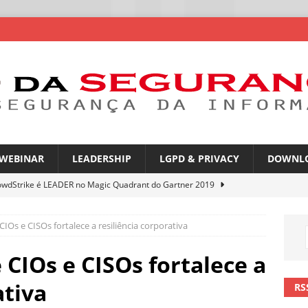
WEBINAR
LEADERSHIP
LGPD & PRIVACY
DOWNL
owdStrike é LEADER no Magic Quadrant do Gartner 2019
IOs e CISOs fortalece a resiliência corporativa
rica Latina é a segunda região mais exposta a ciberameaças
ÍCIAS
CIOs e CISOs fortalece a
amplia desafio de segurança e governança nas redes corporativas
ativa
RS