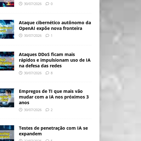
30/07/2026
0
Ataque cibernético autônomo da
OpenAI expõe nova fronteira
30/07/2026
1
Ataques DDoS ficam mais
rápidos e impulsionam uso de IA
na defesa das redes
30/07/2026
8
Empregos de TI que mais vão
mudar com a IA nos próximos 3
anos
30/07/2026
2
Testes de penetração com IA se
expandem
22/07/2026
5