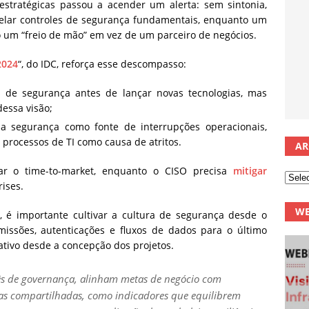
estratégicas passou a acender um alerta: sem sintonia,
pelar controles de segurança fundamentais, enquanto um
mo um “freio de mão” em vez de um parceiro de negócios.
2024
“, do IDC, reforça esse descompasso:
s de segurança antes de lançar novas tecnologias, mas
essa visão;
 segurança como fonte de interrupções operacionais,
rocessos de TI como causa de atritos.
AR
ar o time-to-market, enquanto o CISO precisa
mitigar
ises.
WE
, é importante cultivar a cultura de segurança desde o
missões, autenticações e fluxos de dados para o último
ativo desde a concepção dos projetos.
s de governança, alinham metas de negócio com
cas compartilhadas, como indicadores que equilibrem