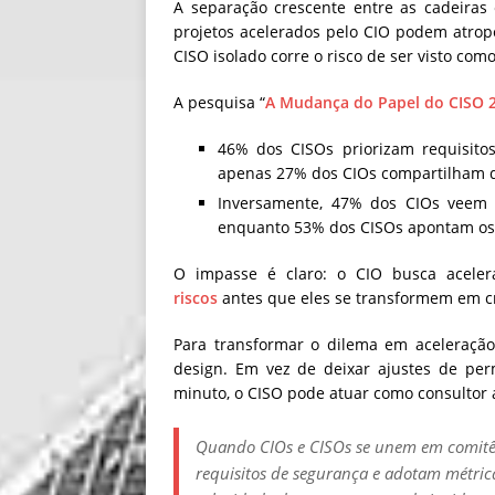
A separação crescente entre as cadeiras 
projetos acelerados pelo CIO podem atro
CISO isolado corre o risco de ser visto co
A pesquisa “
A Mudança do Papel do CISO 
46% dos CISOs priorizam requisito
apenas 27% dos CIOs compartilham d
Inversamente, 47% dos CIOs veem a
enquanto 53% dos CISOs apontam os p
O impasse é claro: o CIO busca aceler
riscos
antes que eles se transformem em cr
Para transformar o dilema em aceleração
design. Em vez de deixar ajustes de per
minuto, o CISO pode atuar como consultor 
Quando CIOs e CISOs se unem em comitê
requisitos de segurança e adotam métri