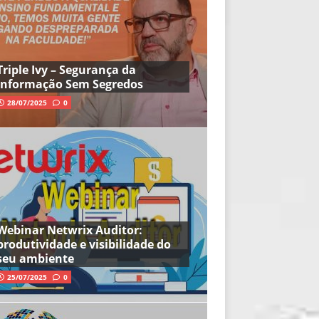
Triple Ivy – Segurança da
Informação Sem Segredos
28/07/2025
0
Webinar Netwrix Auditor:
produtividade e visibilidade do
seu ambiente
25/07/2025
0