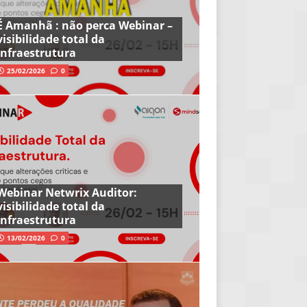
É Amanhã : não perca Webinar –
visibilidade total da
infraestrutura
25/02/2026
0
Webinar Netwrix Auditor:
visibilidade total da
infraestrutura
13/02/2026
0