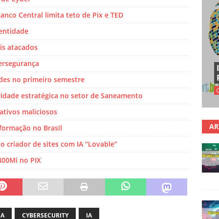
nco Central limita teto de Pix e TED
dentidade
ais atacados
ersegurança
ades no primeiro semestre
ridade estratégica no setor de Saneamento
ativos maliciosos
AR
formação no Brasil
o criador de sites com IA “Lovable”
400Mi no PIX
ÇA
CYBERSECURITY
IA