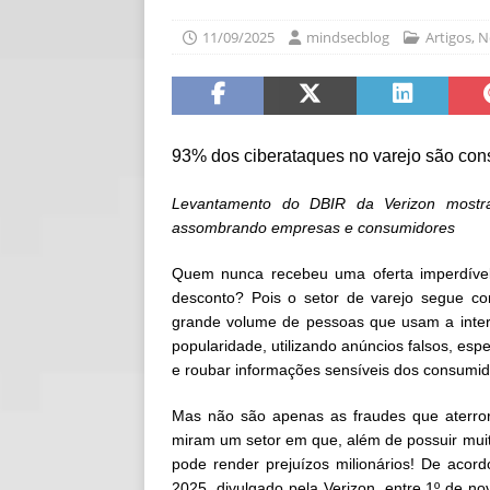
[ 30/07/2026 ]
O i
11/09/2025
mindsecblog
Artigos
,
N
[ 30/07/2026 ]
Go
93% dos ciberataques no varejo são cons
Levantamento do DBIR da Verizon mostra
assombrando empresas e consumidores
Quem nunca recebeu uma oferta imperdíve
desconto? Pois o setor de varejo segue co
grande volume de pessoas que usam a intern
popularidade, utilizando anúncios falsos, es
e roubar informações sensíveis dos consumid
Mas não são apenas as fraudes que aterro
miram um setor em que, além de possuir muit
pode render prejuízos milionários! De acor
2025, divulgado pela Verizon, entre 1º de n