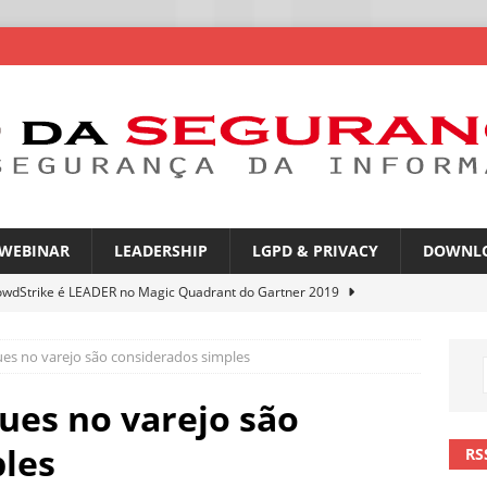
WEBINAR
LEADERSHIP
LGPD & PRIVACY
DOWNL
owdStrike é LEADER no Magic Quadrant do Gartner 2019
es no varejo são considerados simples
atGPT entra na mira de campanhas de phishing
NOTÍCIAS
mes no WhatsApp privacidade ou novas oportunidades de golpes
ues no varejo são
les
RS
pfakes já enganam 90% dos brasileiros no trabalho
NOTÍCIAS