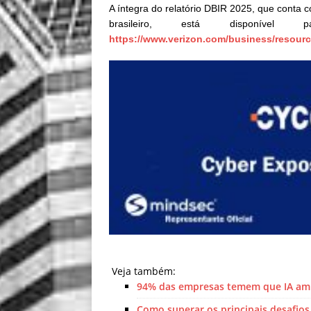
A íntegra do relatório DBIR 2025, que conta c
brasileiro, está disponíve
https://www.verizon.com/business/resource
Veja também:
94% das empresas temem que IA ampl
Como superar os principais desafios