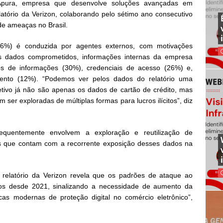
ura, empresa que desenvolve soluções avançadas em
atório da Verizon, colaborando pelo sétimo ano consecutivo
de ameaças no Brasil.
(96%) é conduzida por agentes externos, com motivações
os dados comprometidos, informações internas da empresa
os de informações (30%), credenciais de acesso (26%) e,
nto (12%). “Podemos ver pelos dados do relatório uma
etivo já não são apenas os dados de cartão de crédito, mas
 ser exploradas de múltiplas formas para lucros ilícitos”, diz
equentemente envolvem a exploração e reutilização de
osos que contam com a recorrente exposição desses dados na
relatório da Verizon revela que os padrões de ataque ao
s desde 2021, sinalizando a necessidade de aumento da
cas modernas de proteção digital no comércio eletrônico”,