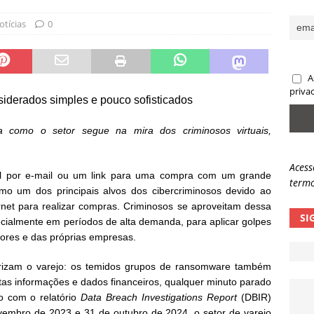
ncidente da OpenAI e o fim da nossa zona de conforto
ARTIGOS
otícias
0
lpes com QR Code entram em nova fase
NOTÍCIAS
A
priva
iderados simples e pouco sofisticados
 como o setor segue na mira dos criminosos virtuais,
Acess
l por e-mail ou um link para uma compra com um grande
termo
mo um dos principais alvos dos cibercriminosos devido ao
et para realizar compras. Criminosos se aproveitam dessa
SI
pecialmente em períodos de alta demanda, para aplicar golpes
ores e das próprias empresas.
rizam o varejo: os temidos grupos de ransomware também
as informações e dados financeiros, qualquer minuto parado
do com o relatório
Data Breach Investigations Report
(DBIR)
ovembro de 2023 e 31 de outubro de 2024, o setor de varejo