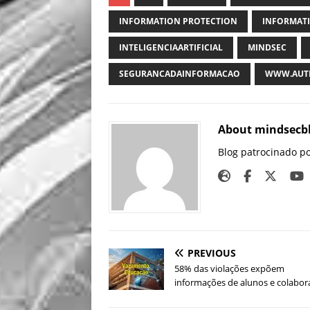
INFORMATION PROTECTION
INFORMATI
INTELIGENCIAARTIFICIAL
MINDSEC
SEGURANCADAINFORMACAO
WWW.AUTH
About mindsecb
Blog patrocinado p
PREVIOUS
58% das violações expõem
informações de alunos e colabo