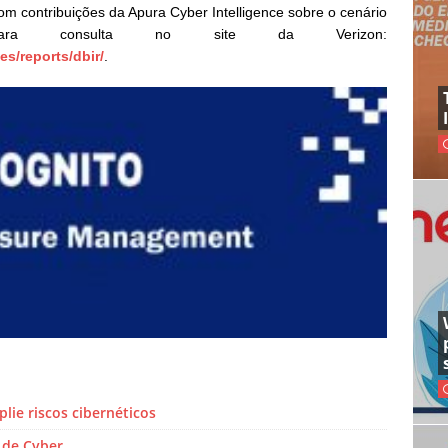
om contribuições da Apura Cyber Intelligence sobre o cenário
l para consulta no site da Verizon:
s/reports/dbir/
.
ie riscos cibernéticos
 de Cyber