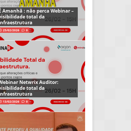
É Amanhã : não perca Webinar –
visibilidade total da
infraestrutura
25/02/2026
0
Webinar Netwrix Auditor:
visibilidade total da
infraestrutura
13/02/2026
0