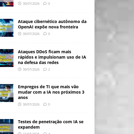
30/07/2026
0
Ataque cibernético autônomo da
OpenAI expõe nova fronteira
30/07/2026
0
Ataques DDoS ficam mais
rápidos e impulsionam uso de IA
na defesa das redes
30/07/2026
2
Empregos de TI que mais vão
mudar com a IA nos próximos 3
anos
30/07/2026
0
Testes de penetração com IA se
expandem
22/07/2026
4