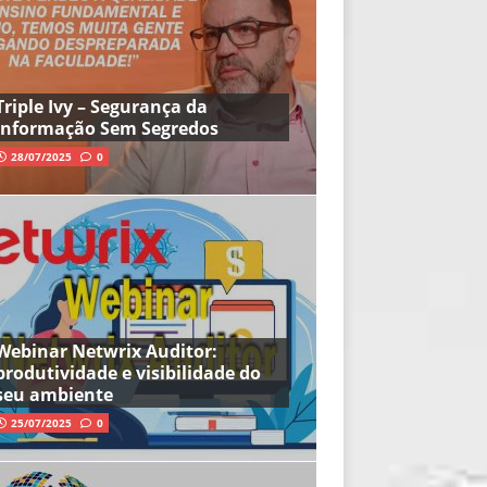
Triple Ivy – Segurança da
Informação Sem Segredos
28/07/2025
0
Webinar Netwrix Auditor:
produtividade e visibilidade do
seu ambiente
25/07/2025
0