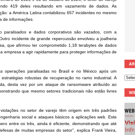
sendo 419 deles resultando em vazamento de dados. As
ção: a América Latina contabilizou 657 incidentes no mesmo
a de informações.
 paralisados e dados corporativos são vazados, com a
 Outro incidente de grande repercussão envolveu a joalheria
a, que afirmou ter comprometido 1,18 terabytes de dados
 a empresa a agir rapidamente para proteger informações de
AR
uas operações paralisadas no Brasil e no México após um
 estratégias robustas de recuperação no ramo industrial. A
imada, desta vez por um ataque de ransomware atribuído ao
onstrando que mesmo setores tradicionais não estão livres
WE
violações no setor de varejo têm origem em três padrões
 engenharia social e ataques básicos a aplicações web. Este
ero entre os três, ainda é eficiente, demonstrando que até
esas de muitas empresas do setor”, explica Frank Vieira,