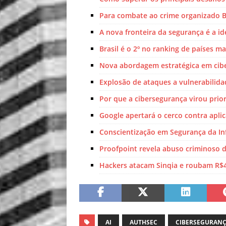
Para combate ao crime organizado Ba
A nova fronteira da segurança é a i
Brasil é o 2º no ranking de países m
Nova abordagem estratégica em cib
Explosão de ataques a vulnerabilid
Por que a cibersegurança virou prio
Google apertará o cerco contra aplic
Conscientização em Segurança da In
Proofpoint revela abuso criminoso d
Hackers atacam Sinqia e roubam R$
AI
AUTHSEC
CIBERSEGURAN