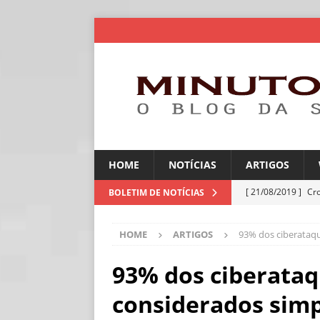
HOME
NOTÍCIAS
ARTIGOS
[ 21/08/2019 ]
Cr
BOLETIM DE NOTÍCIAS
ARTIGOS
HOME
ARTIGOS
93% dos ciberataqu
[ 30/07/2026 ]
Ch
[ 30/07/2026 ]
No
93% dos ciberataq
ARTIGOS
considerados simp
[ 30/07/2026 ]
Dee