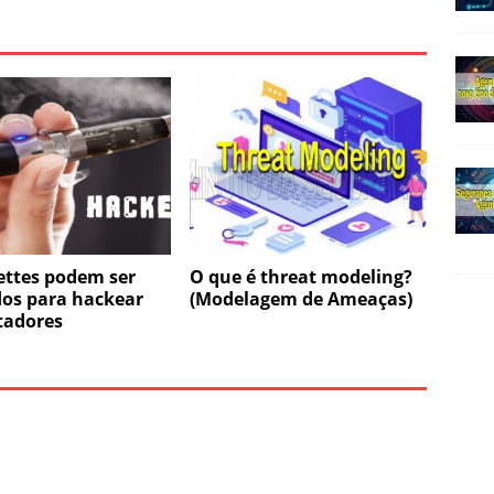
ettes podem ser
O que é threat modeling?
dos para hackear
(Modelagem de Ameaças)
adores