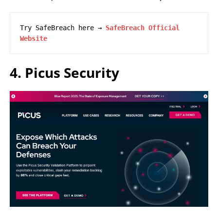
Try SafeBreach here → 
SafeBreach Official 
Website
4. Picus Security