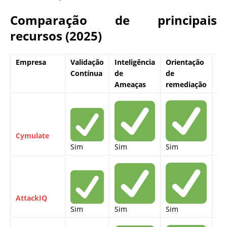
Comparação de principais
recursos (2025)
Empresa
Validação
Inteligência
Orientação
Al
Contínua
de
de
MI
Ameaças
remediação
AT
Cymulate
Sim
Sim
Sim
Si
AttackIQ
Sim
Sim
Sim
Si