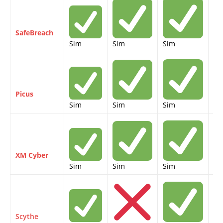
SafeBreach
Sim
Sim
Sim
Si
Picus
Sim
Sim
Sim
Si
XM Cyber
Sim
Sim
Sim
Si
Scythe