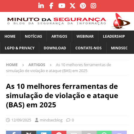
HOME
NOTÍCIAS
ARTIGOS
WEBINAR
LEADERSHIP
LGPD & PRIVACY
DOWNLOAD
CONTATE-NOS
MINDSEC
HOME
ARTIGOS
As 10 melhores ferramentas de
simulação de violação e ataque (BAS) em 2025
As 10 melhores ferramentas de
simulação de violação e ataque
(BAS) em 2025
12/09/2025
mindsecblog
0