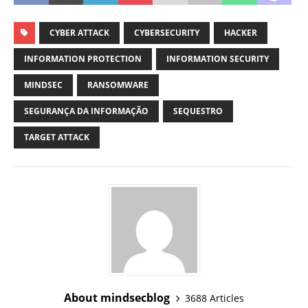
CYBER ATTACK
CYBERSECURITY
HACKER
INFORMATION PROTECTION
INFORMATION SECURITY
MINDSEC
RANSOMWARE
SEGURANÇA DA INFORMAÇÃO
SEQUESTRO
TARGET ATTACK
About mindsecblog
3688 Articles