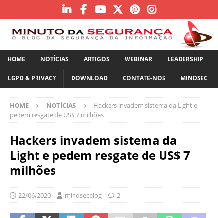
HOME
NOTÍCIAS
ARTIGOS
WEBINAR
LEADERSHIP
LGPD & PRIVACY
DOWNLOAD
CONTATE-NOS
MINDSEC
HOME
NOTÍCIAS
Hackers invadem sistema da Light e
pedem resgate de US$ 7 milhões
Hackers invadem sistema da
Light e pedem resgate de US$ 7
milhões
22/06/2020
mindsecblog
2