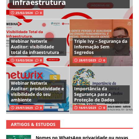
infraestrutura
25/02/2026
0
Webinar Netwrix
Triple Ivy – Segurança da
Auditor: visibilidade
Informação Sem
total da infraestrutura
Segredos
13/02/2026
0
28/07/2025
0
Webinar Netwrix
Auditor: produtividade e
Importância da
visibilidade do seu
Segurança para a
ambiente
Proteção de Dados
25/07/2025
0
16/01/2025
0
ARTIGOS & ESTUDOS
Nomes no WhatsApp privacidade ou novas