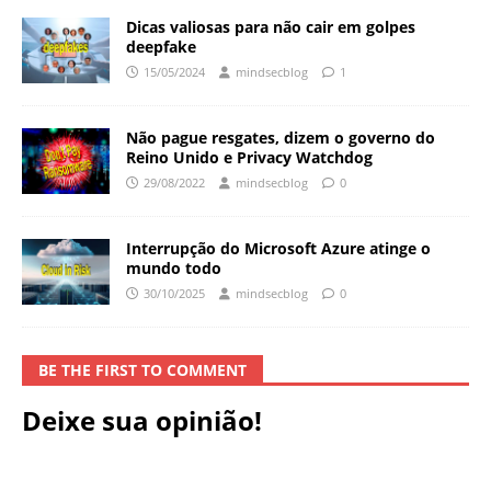
Dicas valiosas para não cair em golpes
deepfake
15/05/2024
mindsecblog
1
Não pague resgates, dizem o governo do
Reino Unido e Privacy Watchdog
29/08/2022
mindsecblog
0
Interrupção do Microsoft Azure atinge o
mundo todo
30/10/2025
mindsecblog
0
BE THE FIRST TO COMMENT
Deixe sua opinião!