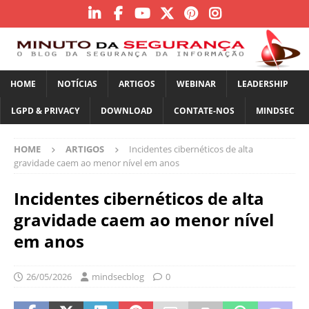
HOME
NOTÍCIAS
ARTIGOS
WEBINAR
LEADERSHIP
LGPD & PRIVACY
DOWNLOAD
CONTATE-NOS
MINDSEC
HOME
ARTIGOS
Incidentes cibernéticos de alta
gravidade caem ao menor nível em anos
Incidentes cibernéticos de alta
gravidade caem ao menor nível
em anos
26/05/2026
mindsecblog
0