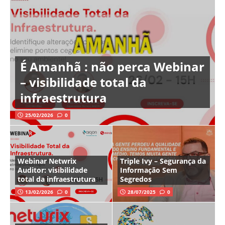
É Amanhã : não perca Webinar
– visibilidade total da
infraestrutura
25/02/2026
0
Webinar Netwrix
Triple Ivy – Segurança da
Auditor: visibilidade
Informação Sem
total da infraestrutura
Segredos
13/02/2026
0
28/07/2025
0