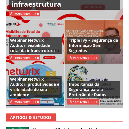
infraestrutura
25/02/2026
0
Webinar Netwrix
Triple Ivy – Segurança da
Auditor: visibilidade
Informação Sem
total da infraestrutura
Segredos
13/02/2026
0
28/07/2025
0
Webinar Netwrix
Auditor: produtividade e
Importância da
visibilidade do seu
Segurança para a
ambiente
Proteção de Dados
25/07/2025
0
16/01/2025
0
ARTIGOS & ESTUDOS