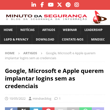
HOME
NOTÍCIAS
ARTIGOS
WEBINAR
LEADERSHIP
LGPD & PRIVACY
DOWNLOAD
CONTATE-NOS
MINDSEC
HOME
ARTIGOS
Google, Microsoft e Apple querem
implantar logins sem as credenciais
Google, Microsoft e Apple querem
implantar logins sem as
credenciais
10/05/2022
mindsecblog
1