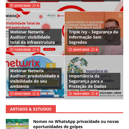
25/02/2026
0
Webinar Netwrix
Triple Ivy – Segurança da
Auditor: visibilidade
Informação Sem
total da infraestrutura
Segredos
13/02/2026
0
28/07/2025
0
Webinar Netwrix
Auditor: produtividade e
Importância da
visibilidade do seu
Segurança para a
ambiente
Proteção de Dados
25/07/2025
0
16/01/2025
0
ARTIGOS & ESTUDOS
Nomes no WhatsApp privacidade ou novas
oportunidades de golpes