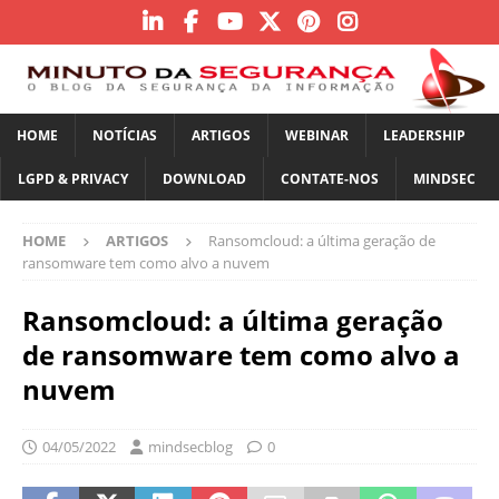
HOME
NOTÍCIAS
ARTIGOS
WEBINAR
LEADERSHIP
LGPD & PRIVACY
DOWNLOAD
CONTATE-NOS
MINDSEC
HOME
ARTIGOS
Ransomcloud: a última geração de
ransomware tem como alvo a nuvem
Ransomcloud: a última geração
de ransomware tem como alvo a
nuvem
04/05/2022
mindsecblog
0