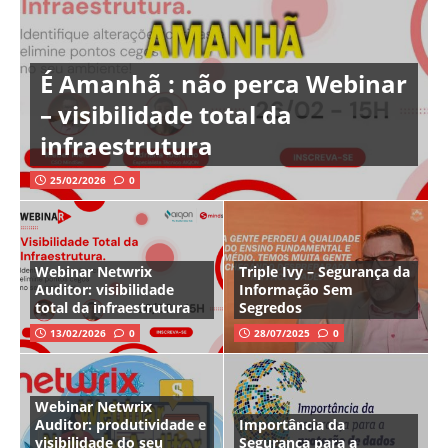
É Amanhã : não perca Webinar
– visibilidade total da
infraestrutura
25/02/2026
0
Webinar Netwrix
Triple Ivy – Segurança da
Auditor: visibilidade
Informação Sem
total da infraestrutura
Segredos
13/02/2026
0
28/07/2025
0
Webinar Netwrix
Auditor: produtividade e
Importância da
visibilidade do seu
Segurança para a