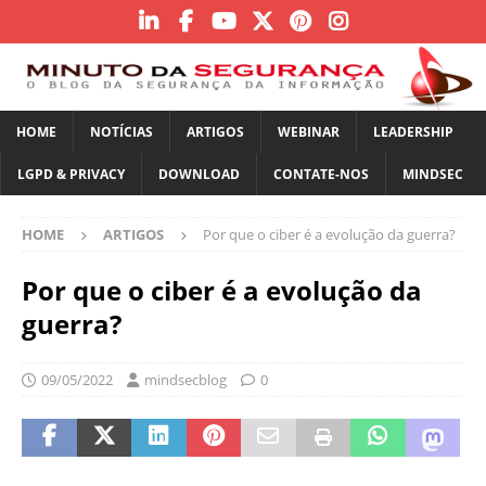
HOME
NOTÍCIAS
ARTIGOS
WEBINAR
LEADERSHIP
LGPD & PRIVACY
DOWNLOAD
CONTATE-NOS
MINDSEC
HOME
ARTIGOS
Por que o ciber é a evolução da guerra?
Por que o ciber é a evolução da
guerra?
09/05/2022
mindsecblog
0