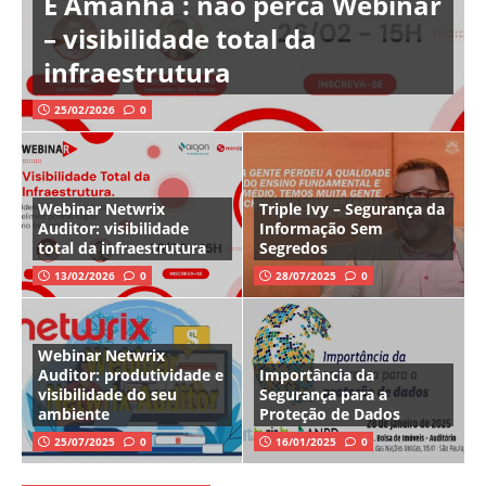
É Amanhã : não perca Webinar
– visibilidade total da
infraestrutura
25/02/2026
0
Webinar Netwrix
Triple Ivy – Segurança da
Auditor: visibilidade
Informação Sem
total da infraestrutura
Segredos
13/02/2026
0
28/07/2025
0
Webinar Netwrix
Auditor: produtividade e
Importância da
visibilidade do seu
Segurança para a
ambiente
Proteção de Dados
25/07/2025
0
16/01/2025
0