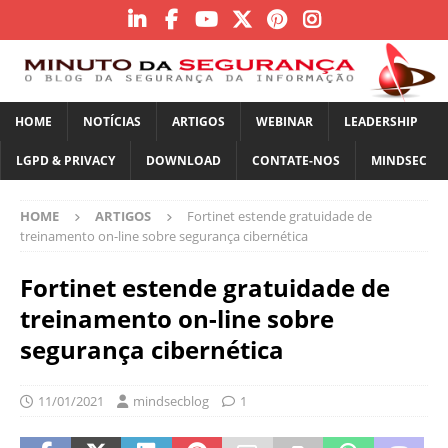
HOME
NOTÍCIAS
ARTIGOS
WEBINAR
LEADERSHIP
LGPD & PRIVACY
DOWNLOAD
CONTATE-NOS
MINDSEC
HOME
ARTIGOS
Fortinet estende gratuidade de
treinamento on-line sobre segurança cibernética
Fortinet estende gratuidade de
treinamento on-line sobre
segurança cibernética
11/01/2021
mindsecblog
1