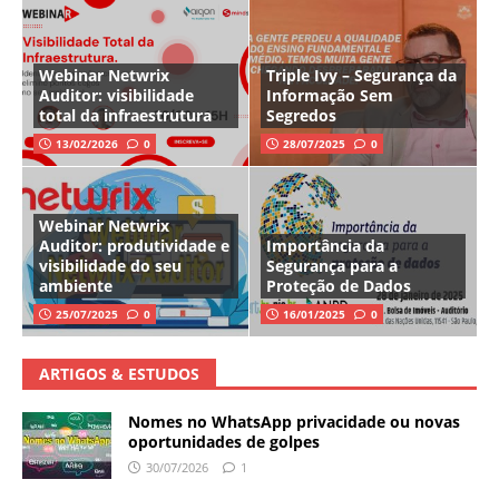
Webinar Netwrix
Triple Ivy – Segurança da
Auditor: visibilidade
Informação Sem
total da infraestrutura
Segredos
13/02/2026
0
28/07/2025
0
Webinar Netwrix
Auditor: produtividade e
Importância da
visibilidade do seu
Segurança para a
ambiente
Proteção de Dados
25/07/2025
0
16/01/2025
0
ARTIGOS & ESTUDOS
Nomes no WhatsApp privacidade ou novas
oportunidades de golpes
30/07/2026
1