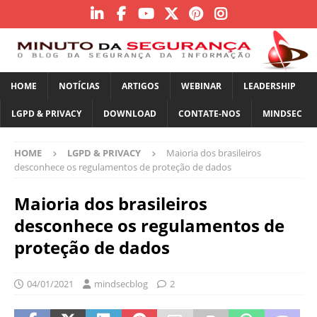
HOME
NOTÍCIAS
ARTIGOS
WEBINAR
LEADERSHIP
LGPD & PRIVACY
DOWNLOAD
CONTATE-NOS
MINDSEC
HOME
LGPD & PRIVACY
Maioria dos brasileiros
desconhece os regulamentos de proteção de dados
Maioria dos brasileiros
desconhece os regulamentos de
proteção de dados
04/01/2021
mindsecblog
2