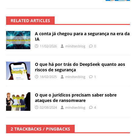
RELATED ARTICLES
A conta já chegou para a segurança na era da
IA
11/02/2026
mindsecblog
0
O que há por trás do DeepSeek quanto aos
riscos de segurança
18/02/2025
mindsecblog
1
O que o jurídicos precisam saber sobre
ataques de ransomware
02/08/2024
mindsecblog
4
2 TRACKBACKS / PINGBACKS