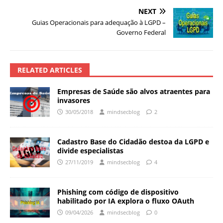
NEXT
Guias Operacionais para adequação à LGPD –
Governo Federal
RELATED ARTICLES
Empresas de Saúde são alvos atraentes para
invasores
30/05/2018
mindsecblog
2
Cadastro Base do Cidadão destoa da LGPD e
divide especialistas
27/11/2019
mindsecblog
4
Phishing com código de dispositivo
habilitado por IA explora o fluxo OAuth
09/04/2026
mindsecblog
0