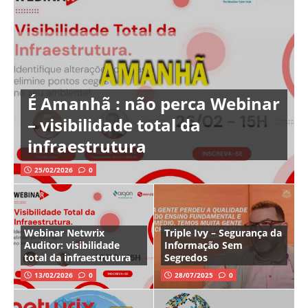
É Amanhã : não perca Webinar
– visibilidade total da
infraestrutura
25/02/2026
0
Webinar Netwrix
Triple Ivy – Segurança da
Auditor: visibilidade
Informação Sem
total da infraestrutura
Segredos
13/02/2026
0
28/07/2025
0