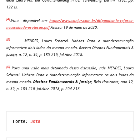
einer Lehre von der Gewaltenteilung in der Verwaltung. Berlim, 1982, pp.
192 ss.
[4]
.Voto disponível em:
https://www.conjur.com.br/dl/pandemia-reforca-
necessidade-protecao.pdf
Acesso: 19 de maio de 2020.
[5]
MENDES, Laura Schertel. Habeas Data e autodeterminação
informativa: dois lados da mesma moeda. Revista Direitos Fundamentais &
Justiça, a. 12, n. 39, p. 185-216, jul./dez. 2018.
[6]
Para uma visão mais detalhada dessa discussão, vide MENDES, Laura
Schertel. Habeas Data e Autodeterminação Informativa: os dois lados da
mesma moeda.
Direitos Fundamentais & Justiça
, Belo Horizonte, ano 12,
n. 39, p. 185-216, jul./dez. 2018, p. 204-213.
Fonte: 
Jota