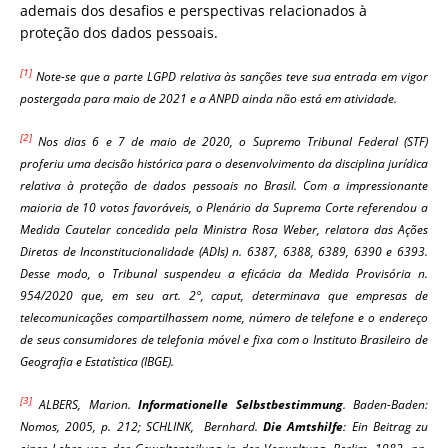
ademais dos desafios e perspectivas relacionados à
proteção dos dados pessoais.
[1]
Note-se que a parte LGPD relativa às sanções teve sua entrada em vigor
postergada para maio de 2021 e a ANPD ainda não está em atividade.
[2]
Nos dias 6 e 7 de maio de 2020, o Supremo Tribunal Federal (STF)
proferiu uma decisão histórica para o desenvolvimento da disciplina jurídica
relativa à proteção de dados pessoais no Brasil. Com a impressionante
maioria de 10 votos favoráveis, o Plenário da Suprema Corte referendou a
Medida Cautelar concedida pela Ministra Rosa Weber, relatora das Ações
Diretas de Inconstitucionalidade (ADIs) n. 6387, 6388, 6389, 6390 e 6393.
Desse modo, o Tribunal suspendeu a eficácia da Medida Provisória n.
954/2020 que, em seu art. 2°, caput, determinava que empresas de
telecomunicações compartilhassem nome, número de telefone e o endereço
de seus consumidores de telefonia móvel e fixa com o Instituto Brasileiro de
Geografia e Estatística (IBGE).
[3]
ALBERS, Marion.
Informationelle Selbstbestimmung
. Baden-Baden:
Nomos, 2005, p. 212; SCHLINK, Bernhard.
Die Amtshilfe
: Ein Beitrag zu