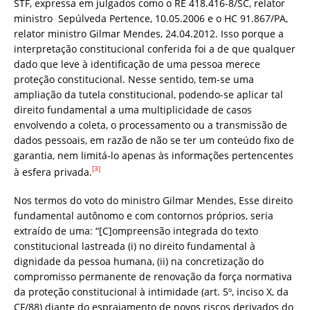
STF, expressa em julgados como o RE 418.416-8/SC, relator
ministro Sepúlveda Pertence, 10.05.2006 e o HC 91.867/PA,
relator ministro Gilmar Mendes, 24.04.2012. Isso porque a
interpretação constitucional conferida foi a de que qualquer
dado que leve à identificação de uma pessoa merece
proteção constitucional. Nesse sentido, tem-se uma
ampliação da tutela constitucional, podendo-se aplicar tal
direito fundamental a uma multiplicidade de casos
envolvendo a coleta, o processamento ou a transmissão de
dados pessoais, em razão de não se ter um conteúdo fixo de
garantia, nem limitá-lo apenas às informações pertencentes
[3]
à esfera privada.
Nos termos do voto do ministro Gilmar Mendes, Esse direito
fundamental autônomo e com contornos próprios, seria
extraído de uma: “[C]ompreensão integrada do texto
constitucional lastreada (i) no direito fundamental à
dignidade da pessoa humana, (ii) na concretização do
compromisso permanente de renovação da força normativa
da proteção constitucional à intimidade (art. 5º, inciso X, da
CF/88) diante do espraiamento de novos riscos derivados do