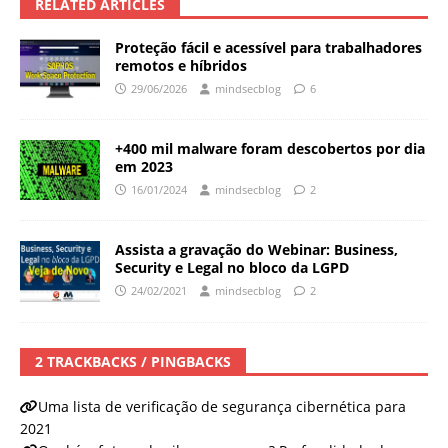
RELATED ARTICLES
Proteção fácil e acessível para trabalhadores
remotos e híbridos
29/06/2026
mindsecblog
6
+400 mil malware foram descobertos por dia
em 2023
16/01/2024
mindsecblog
2
Assista a gravação do Webinar: Business,
Security e Legal no bloco da LGPD
24/02/2021
mindsecblog
2
2 TRACKBACKS / PINGBACKS
Uma lista de verificação de segurança cibernética para
2021