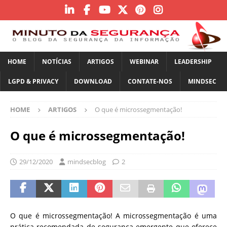
HOME
NOTÍCIAS
ARTIGOS
WEBINAR
LEADERSHIP
LGPD & PRIVACY
DOWNLOAD
CONTATE-NOS
MINDSEC
HOME
ARTIGOS
O que é microssegmentação!
O que é microssegmentação!
29/12/2020
mindsecblog
2
O que é microssegmentação!
A microssegmentação é uma
prática recomendada de segurança emergente que oferece