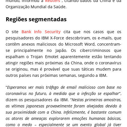
mundo, informou a
Reuters
, citando dados da China e da
Organização Mundial da Saúde.
Regiões segmentadas
O site
Bank Info Security
cita que nos casos que os
pesquisadores do IBM X-Force descobriram, os e-mails, que
contêm anexos maliciosos do Microsoft Word, concentram-
se principalmente no Japão. Os cibercriminosos que
espalham o Trojan Emotet aparentemente estão tentando
atingir regiões mais próximas da China, onde o coronavírus
se originou, mas é provável que suas táticas mudem para
outros países nas próximas semanas, segundo a IBM.
“
Esperamos ver mais tráfego de email malicioso com base no
coronavírus no futuro, à medida que a infecção se espalhar
“,
dizem os pesquisadores da IBM. “
Nestas primeiras amostras,
as vítimas japonesas provavelmente foram alvejadas devido à
sua proximidade com a China. Infelizmente, é bastante comum
os atores de ameaças explorarem emoções humanas básicas,
como o medo – especialmente se um evento global já tiver