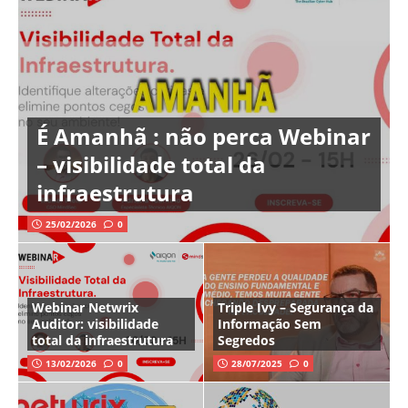
É Amanhã : não perca Webinar
– visibilidade total da
infraestrutura
25/02/2026
0
Webinar Netwrix
Triple Ivy – Segurança da
Auditor: visibilidade
Informação Sem
total da infraestrutura
Segredos
13/02/2026
0
28/07/2025
0