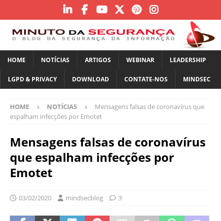
HOME
NOTÍCIAS
ARTIGOS
WEBINAR
LEADERSHIP
LGPD & PRIVACY
DOWNLOAD
CONTATE-NOS
MINDSEC
HOME
NOTÍCIAS
Mensagens falsas de coronavírus que
espalham infecções por Emotet
Mensagens falsas de coronavírus
que espalham infecções por
Emotet
03/02/2020
mindsecblog
3