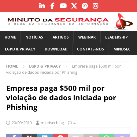
HOME
NOTÍCIAS
ARTIGOS
WEBINAR
LEADERSHIP
LGPD & PRIVACY
DOWNLOAD
CONTATE-NOS
MINDSEC
HOME
LGPD & PRIVACY
Empresa paga $500 mil por
violação de dados iniciada por Phishing
Empresa paga $500 mil por
violação de dados iniciada por
Phishing
20/09/2019
mindsecblog
4