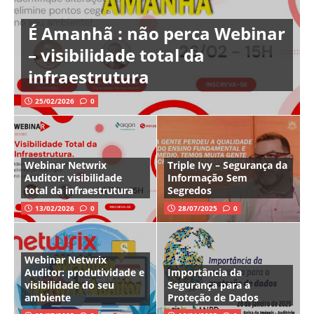
É Amanhã : não perca Webinar
– visibilidade total da
infraestrutura
25/02/2026
0
Webinar Netwrix
Triple Ivy – Segurança da
Auditor: visibilidade
Informação Sem
total da infraestrutura
Segredos
13/02/2026
0
28/07/2025
0
Webinar Netwrix
Auditor: produtividade e
Importância da
visibilidade do seu
Segurança para a
ambiente
Proteção de Dados