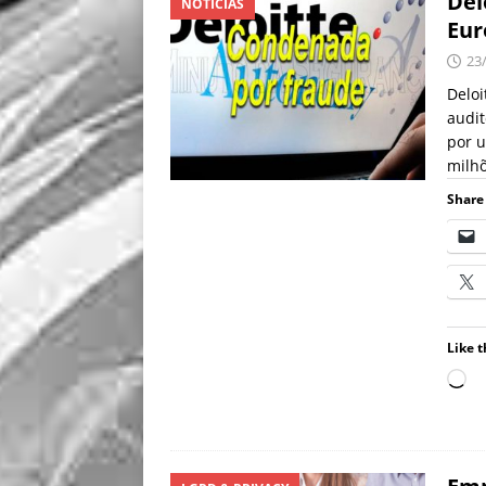
Del
NOTÍCIAS
Eur
23
Deloi
audit
por u
milhõ
Share 
Like t