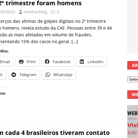
2º trimestre foram homens
/09/2023
mindsecblog
0
terços das vítimas de golpes digitais no 2º trimestre
 homens, revela estudo da CAF. Pessoas entre 39 e 44
são as mais afetadas em volume de fraudes,
esentando 15% dos casos no geral.
[…]
this:
Email
Print
Facebook
LinkedIn
AR
X
Telegram
WhatsApp
his:
WE
m cada 4 brasileiros tiveram contato