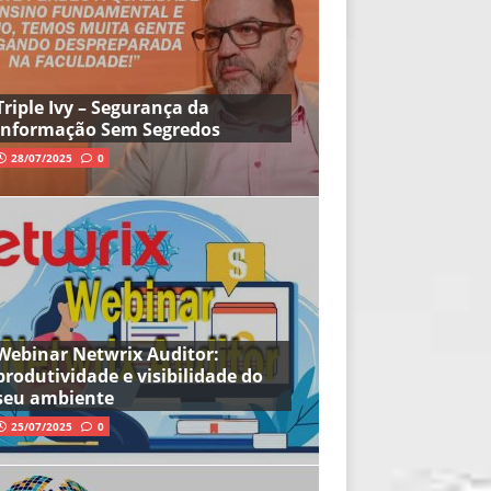
Triple Ivy – Segurança da
Informação Sem Segredos
28/07/2025
0
Webinar Netwrix Auditor:
produtividade e visibilidade do
seu ambiente
25/07/2025
0