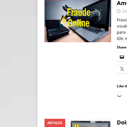
Amé
[ 06/08/2026 ]
Fal
23
NOTÍCIAS
Fraud
usuár
[ 06/08/2026 ]
Sem
para 
[ 06/08/2026 ]
IA 
IDV,
Share 
Like t
Doi
ARTIGOS