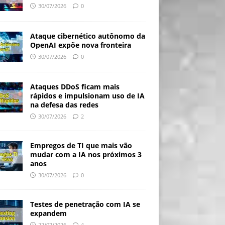
30/07/2026
0
Ataque cibernético autônomo da
OpenAI expõe nova fronteira
30/07/2026
0
Ataques DDoS ficam mais
rápidos e impulsionam uso de IA
na defesa das redes
30/07/2026
2
Empregos de TI que mais vão
mudar com a IA nos próximos 3
anos
30/07/2026
0
Testes de penetração com IA se
expandem
22/07/2026
4