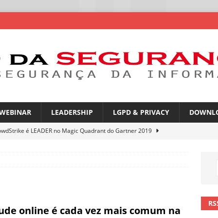
WEBINAR
LEADERSHIP
LGPD & PRIVACY
DOWNL
owdStrike é LEADER no Magic Quadrant do Gartner 2019
rica Latina é a segunda região mais exposta a ciberameaças
ÍCIAS
amplia desafio de segurança e governança nas redes corporativas
RS
ude online é cada vez mais comum na