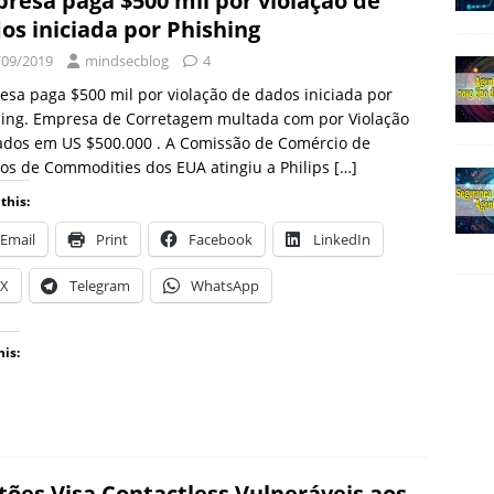
resa paga $500 mil por violação de
os iniciada por Phishing
/09/2019
mindsecblog
4
sa paga $500 mil por violação de dados iniciada por
hing. Empresa de Corretagem multada com por Violação
ados em US $500.000 . A Comissão de Comércio de
os de Commodities dos EUA atingiu a Philips
[…]
this:
Email
Print
Facebook
LinkedIn
X
Telegram
WhatsApp
his:
tões Visa Contactless Vulneráveis ​​aos