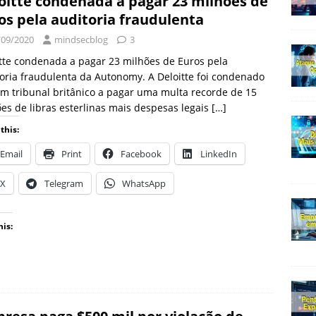
oitte condenada a pagar 23 milhões de
os pela auditoria fraudulenta
/09/2020
mindsecblog
3
tte condenada a pagar 23 milhões de Euros pela
oria fraudulenta da Autonomy. A Deloitte foi condenado
m tribunal britânico a pagar uma multa recorde de 15
es de libras esterlinas mais despesas legais
[…]
this:
Email
Print
Facebook
LinkedIn
X
Telegram
WhatsApp
his: