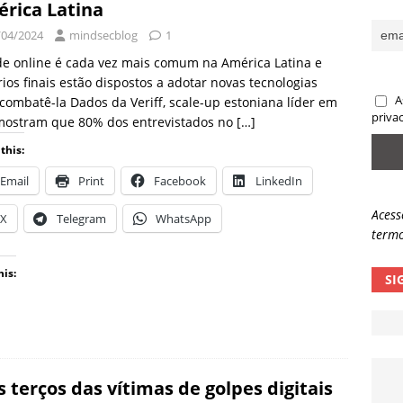
rica Latina
sas promessas de emprego na Meta, Disney, Coca-Cola e Spotify
/04/2024
mindsecblog
1
e online é cada vez mais comum na América Latina e
ios finais estão dispostos a adotar novas tecnologias
 guardrails, a autonomia da IA se torna um risco
NOTÍCIAS
A
combatê-la Dados da Veriff, scale-up estoniana líder em
eleva taxa de sucesso de phishing para 54%
NOTÍCIAS
priva
 mostram que 80% dos entrevistados no
[…]
this:
Email
Print
Facebook
LinkedIn
Acess
X
Telegram
WhatsApp
termo
his:
SI
s terços das vítimas de golpes digitais