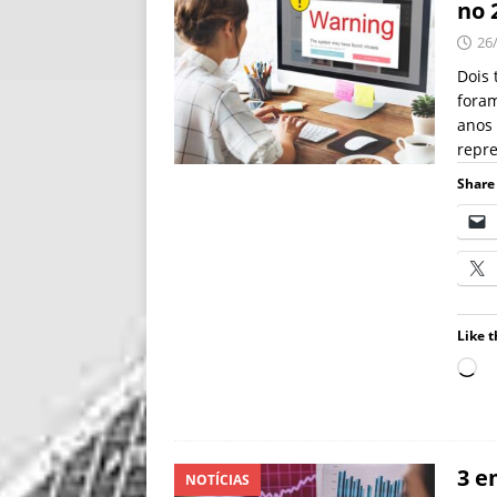
no 
26
Dois 
foram
anos 
repr
Share 
Like t
3 e
NOTÍCIAS