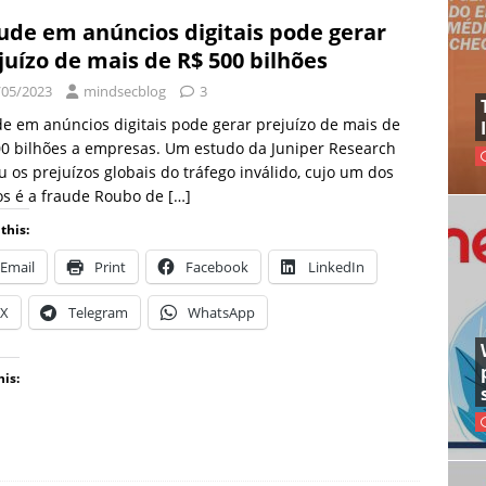
ude em anúncios digitais pode gerar
juízo de mais de R$ 500 bilhões
/05/2023
mindsecblog
3
e em anúncios digitais pode gerar prejuízo de mais de
0 bilhões a empresas. Um estudo da Juniper Research
 os prejuízos globais do tráfego inválido, cujo um dos
os é a fraude Roubo de
[…]
this:
Email
Print
Facebook
LinkedIn
X
Telegram
WhatsApp
his: