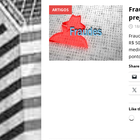
Fra
ARTIGOS
pre
18
Fraud
R$ 50
mediu
pont
Share 
Like t