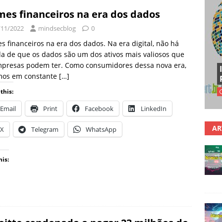
mes financeiros na era dos dados
/11/2022
mindsecblog
0
s financeiros na era dos dados. Na era digital, não há
a de que os dados são um dos ativos mais valiosos que
mpresas podem ter. Como consumidores dessa nova era,
mos em constante
[…]
this:
Email
Print
Facebook
LinkedIn
AR
X
Telegram
WhatsApp
his: