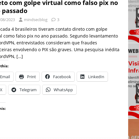
eto com golpe virtual como falso pix no
 passado
/08/2023
mindsecblog
3
cada 4 brasileiros tiveram contato direto com golpe
al como falso pix no ano passado. Segundo levantamento
ordVPN, entrevistados consideram que fraudes
ceiras envolvendo o PIX são graves. Uma pesquisa inédita
ordVPN,
[…]
this:
Email
Print
Facebook
LinkedIn
X
Telegram
WhatsApp
his: