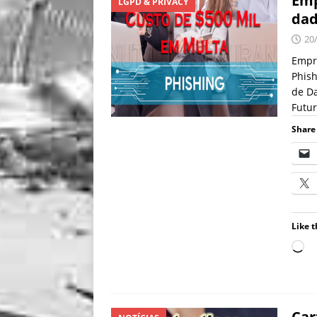
Emp
LGPD & PRIVACY
dad
20
Empre
Phis
de D
Futur
Share 
Like t
Car