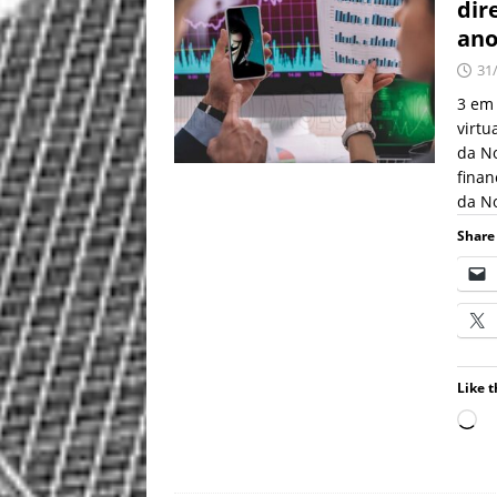
dir
ano
31
3 em 
virtu
da N
finan
da N
Share 
Like t