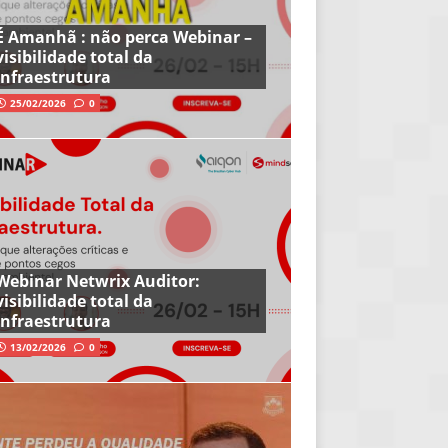
É Amanhã : não perca Webinar –
visibilidade total da
infraestrutura
25/02/2026
0
Webinar Netwrix Auditor:
visibilidade total da
infraestrutura
13/02/2026
0