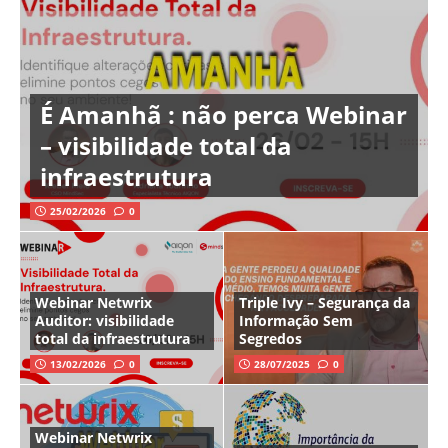
É Amanhã : não perca Webinar
– visibilidade total da
infraestrutura
25/02/2026
0
Webinar Netwrix
Triple Ivy – Segurança da
Auditor: visibilidade
Informação Sem
total da infraestrutura
Segredos
13/02/2026
0
28/07/2025
0
Webinar Netwrix