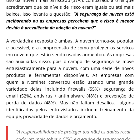
uso da nuvem mais arriscado (37%), comparado a 61% que
acreditavam que os níveis de risco eram iguais ou até mais
baixos. Isso levanta a questão:
“A segurança da nuvem está
melhorando ou as empresas percebem que o risco é menor
devido à prevalência da adoção da nuvem?”
A verdadeira resposta é ambas. A nuvem tornou-se popular
e acessível, e a compreensão de como proteger os serviços
em nuvem que estão sendo usados ​​aumentou. As empresas
são auxiliadas nisso, pois o campo de segurança se move
entusiasticamente para a nuvem, com uma série de novos
produtos e ferramentas disponíveis. As empresas com
quem a Nominet conversou estão usando uma grande
variedade delas, incluindo firewalls (55%), segurança de
email (52%), antivírus / antimalware (48%) e prevenção de
perda de dados (48%). Mas não faltam desafios, alguns
identificados pelos entrevistados incluem treinamento da
equipe, privacidade de dados e orçamento.
“A responsabilidade de proteger (ou não) os dados recai
cada vez mais sobre o CISO e a equipe de segurança da