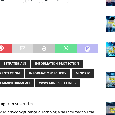
ESTRATÉGIA SI
INFORMATION PROTECTION
PROTECTION
INFORMATIONSECURITY
MINDSEC
CADAINFORMACAO
WWW.MINDSEC.COM.BR
log
3696 Articles
or MindSec Segurança e Tecnologia da Informação Ltda.