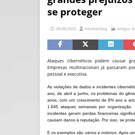
[ 06/08/2026 ]
Fal
se proteger
NOTÍCIAS
[ 06/08/2026 ]
Sem
29/08/2023
mindsecblog
Artigos
,
N
[ 06/08/2026 ]
IA 
Ataques cibernéticos podem causar gra
Empresas multinacionais já passaram por 
pessoal e executiva.
As violações de dados e incidentes ciberné
ano, de abril a junho, os problemas do gên
anos, com um crescimento de 8% ano a ano.
1.645 ataques semanais por organização.
incidentes geram perdas financeiras signifi
causam danos à reputação. Por isso, se prot
E os exemplos são vários e notórios. Após 