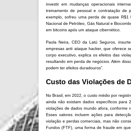
investir em mudanças operacionais intern
treinamento de pessoal e contratação de 
exemplo, sofreu uma perda de quase R$1 b
Nacional de Petróleo, Gás Natural e Biocombu
em bitcoins após um ataque cibernético.
Paola Neira, CEO da Latú Seguros, insurt
empresas anti ataque hacker, que oferece s
corpo executivo, explica os efeitos das viol
resultando em perda de negócios. Além diss
podem ter efeitos duradouros”.
Custo das Violações de 
No Brasil, em 2022, o custo médio por regis
ainda não existam dados específicos para 
violações de dados mundo afora, conforme re
Esses valores incluem ações para detecção
violação e perdas comerciais, mas não cons
Fundos (FTF), uma forma de fraude em que 