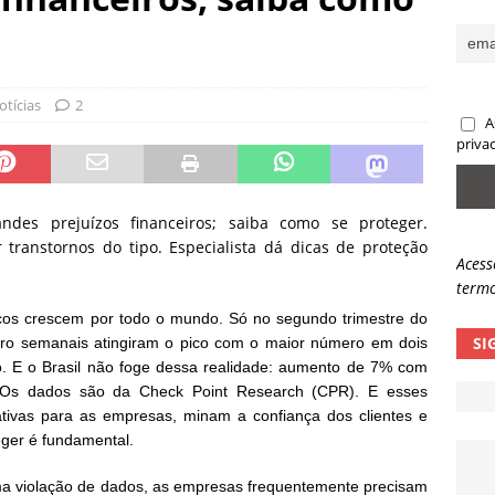
sas promessas de emprego na Meta, Disney, Coca-Cola e Spotify
 guardrails, a autonomia da IA se torna um risco
NOTÍCIAS
otícias
2
A
eleva taxa de sucesso de phishing para 54%
NOTÍCIAS
priva
ndes prejuízos financeiros; saiba como se proteger.
transtornos do tipo. Especialista dá dicas de proteção
Acess
termo
ticos crescem por todo o mundo. Só no segundo trimestre do
SI
ero semanais atingiram o pico com o maior número em dois
 E o Brasil não foge dessa realidade: aumento de 7% com
 Os dados são da Check Point Research (CPR). E esses
cativas para as empresas, minam a confiança dos clientes e
eger é fundamental.
uma violação de dados, as empresas frequentemente precisam