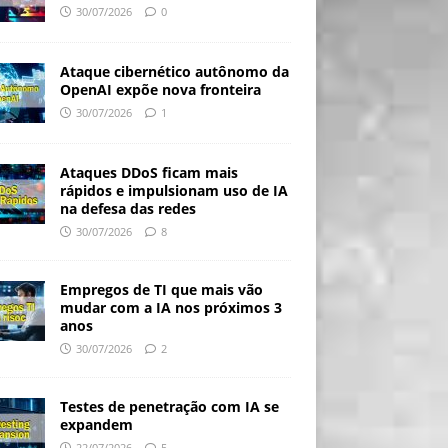
30/07/2026
0
Ataque cibernético autônomo da
OpenAI expõe nova fronteira
30/07/2026
1
Ataques DDoS ficam mais
rápidos e impulsionam uso de IA
na defesa das redes
30/07/2026
8
Empregos de TI que mais vão
mudar com a IA nos próximos 3
anos
30/07/2026
2
Testes de penetração com IA se
expandem
22/07/2026
5