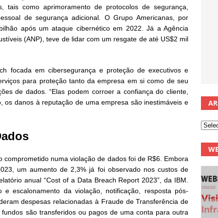
as, tais como aprimoramento de protocolos de segurança,
pessoal de segurança adicional. O Grupo Americanas, por
ilhão após um ataque cibernético em 2022. Já a Agência
stíveis (ANP), teve de lidar com um resgate de até US$2 mil
ech focada em cibersegurança e proteção de executivos e
erviços para proteção tanto da empresa em si como de seu
ações de dados. “Elas podem corroer a confiança do cliente,
o, os danos à reputação de uma empresa são inestimáveis e
AR
Dados
WE
tro comprometido numa violação de dados foi de R$6. Embora
2023, um aumento de 2,3% já foi observado nos custos de
latório anual “Cost of a Data Breach Report 2023”, da IBM.
 e escalonamento da violação, notificação, resposta pós-
ideram despesas relacionadas à Fraude de Transferência de
fundos são transferidos ou pagos de uma conta para outra