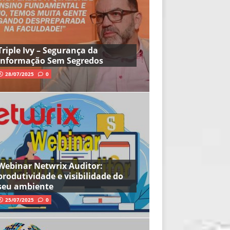
Triple Ivy – Segurança da
Informação Sem Segredos
28/07/2025
0
Webinar Netwrix Auditor:
produtividade e visibilidade do
seu ambiente
25/07/2025
0