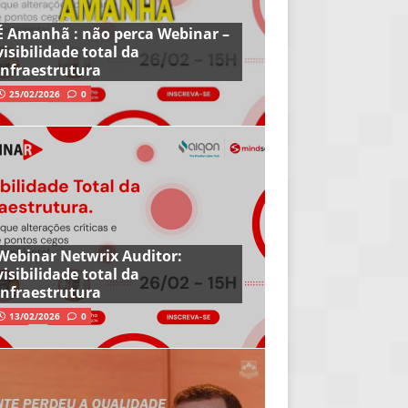
É Amanhã : não perca Webinar –
visibilidade total da
infraestrutura
25/02/2026
0
Webinar Netwrix Auditor:
visibilidade total da
infraestrutura
13/02/2026
0