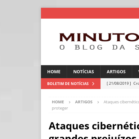
HOME
NOTÍCIAS
ARTIGOS
[ 21/08/2019 ]
Cr
BOLETIM DE NOTÍCIAS
ARTIGOS
HOME
ARTIGOS
Ataques cibernétic
[ 06/08/2026 ]
Amé
proteger
industriais
NOT
Ataques cibernét
[ 06/08/2026 ]
IA 
grandes prejuízos
NOTÍCIAS