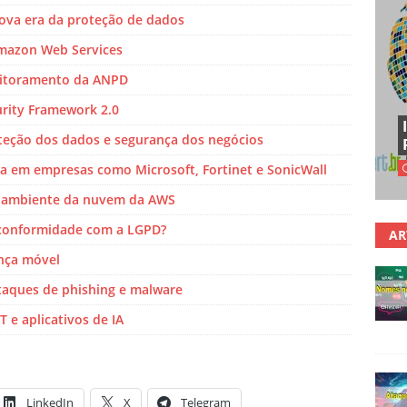
nova era da proteção de dados
mazon Web Services
onitoramento da ANPD
rity Framework 2.0
oteção dos dados e segurança dos negócios
a em empresas como Microsoft, Fortinet e SonicWall
ra ambiente da nuvem da AWS
 conformidade com a LGPD?
AR
ança móvel
ataques de phishing e malware
 e aplicativos de IA
LinkedIn
X
Telegram