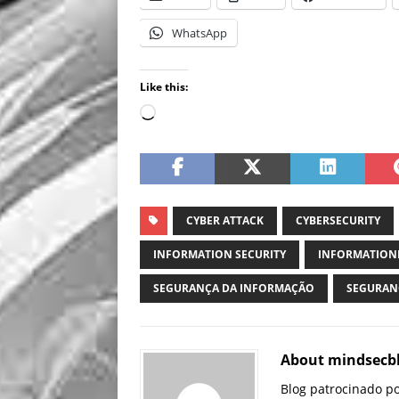
WhatsApp
Like this:
CYBER ATTACK
CYBERSECURITY
INFORMATION SECURITY
INFORMATION
SEGURANÇA DA INFORMAÇÃO
SEGURAN
About mindsecb
Blog patrocinado p