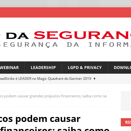
WEBINAR
LEADERSHIP
LGPD & PRIVACY
DOWNL
owdStrike é LEADER no Magic Quadrant do Gartner 2019
os podem causar grandes prejuízos financeiros; saiba como se
rica Latina é a segunda região mais exposta a ciberameaças
ÍCIAS
icos podem causar
amplia desafio de segurança e governança nas redes corporativas
RS
 financeiros; saiba como