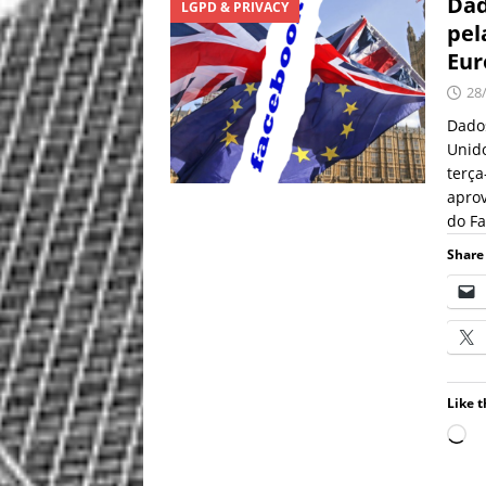
Dad
LGPD & PRIVACY
pel
Eur
28
Dados
Unido
terça
apro
do Fa
Share 
Like t