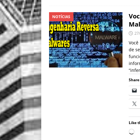
Voc
NOTÍCIAS
Ma
27
Você
de se
funci
info
“infe
Share 
Like t