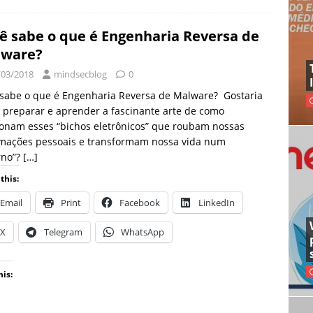
ê sabe o que é Engenharia Reversa de
lware?
/03/2018
mindsecblog
0
 sabe o que é Engenharia Reversa de Malware? Gostaria
 preparar e aprender a fascinante arte de como
onam esses “bichos eletrônicos” que roubam nossas
rmações pessoais e transformam nossa vida num
rno”?
[…]
this:
Email
Print
Facebook
LinkedIn
X
Telegram
WhatsApp
his: