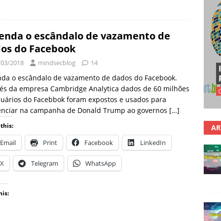
enda o escândalo de vazamento de
os do Facebook
/03/2018
mindsecblog
14
nda o escândalo de vazamento de dados do Facebook.
vés da empresa Cambridge Analytica dados de 60 milhões
uários do Facebbok foram expostos e usados para
uenciar na campanha de Donald Trump ao governos
[…]
this:
AR
Email
Print
Facebook
LinkedIn
X
Telegram
WhatsApp
his: