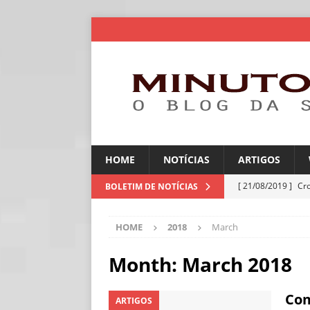
HOME
NOTÍCIAS
ARTIGOS
[ 21/08/2019 ]
Cr
BOLETIM DE NOTÍCIAS
ARTIGOS
HOME
2018
March
[ 06/08/2026 ]
Amé
industriais
NOT
Month:
March 2018
[ 06/08/2026 ]
IA 
Com
ARTIGOS
NOTÍCIAS