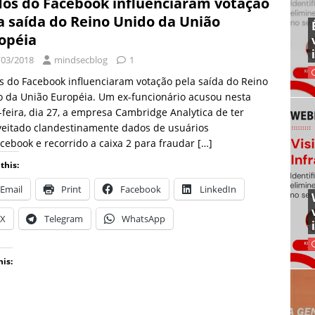
os do Facebook influenciaram votação
a saída do Reino Unido da União
opéia
/03/2018
mindsecblog
1
 do Facebook influenciaram votação pela saída do Reino
 da União Européia. Um ex-funcionário acusou nesta
-feira, dia 27, a empresa Cambridge Analytica de ter
veitado clandestinamente dados de usuários
cebook e recorrido a caixa 2 para fraudar
[…]
this:
Email
Print
Facebook
LinkedIn
X
Telegram
WhatsApp
his: