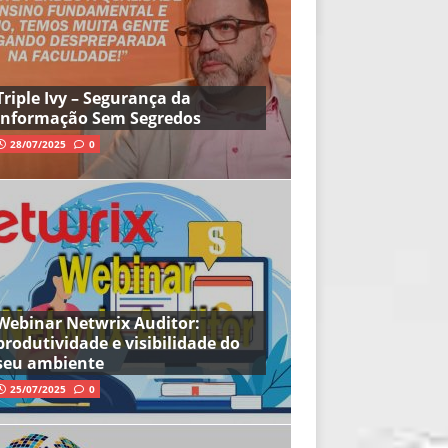
Triple Ivy – Segurança da
Informação Sem Segredos
28/07/2025
0
Webinar Netwrix Auditor:
produtividade e visibilidade do
seu ambiente
25/07/2025
0