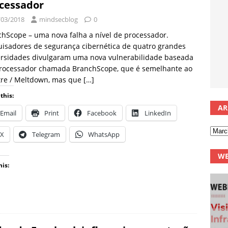
cessador
/03/2018
mindsecblog
0
hScope – uma nova falha a nível de processador.
isadores de segurança cibernética de quatro grandes
ersidades divulgaram uma nova vulnerabilidade baseada
rocessador chamada BranchScope, que é semelhante ao
tre / Meltdown, mas que
[…]
this:
AR
Email
Print
Facebook
LinkedIn
X
Telegram
WhatsApp
WE
his: