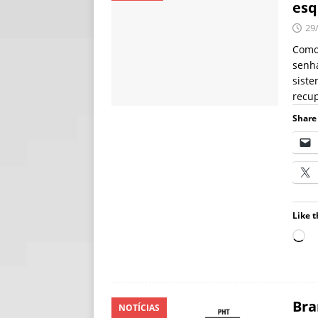
esq
[ 06/08/2026 ]
Fal
29
NOTÍCIAS
Como
senh
[ 06/08/2026 ]
Sem
siste
[ 06/08/2026 ]
IA 
recup
Share 
Like t
Bra
NOTÍCIAS