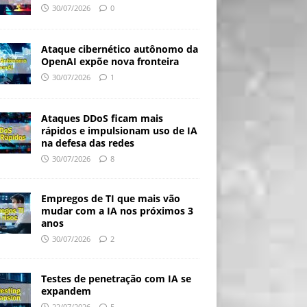
30/07/2026
0
Ataque cibernético autônomo da
OpenAI expõe nova fronteira
30/07/2026
1
Ataques DDoS ficam mais
rápidos e impulsionam uso de IA
na defesa das redes
30/07/2026
8
Empregos de TI que mais vão
mudar com a IA nos próximos 3
anos
30/07/2026
2
Testes de penetração com IA se
expandem
22/07/2026
5