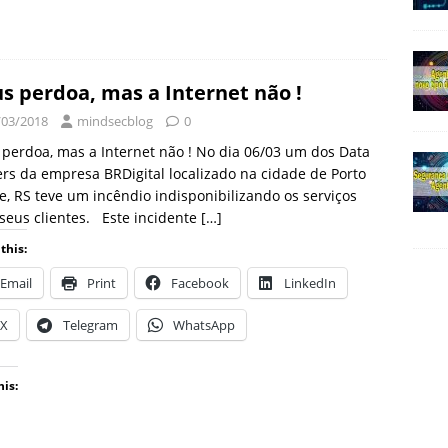
s perdoa, mas a Internet não !
/03/2018
mindsecblog
0
perdoa, mas a Internet não ! No dia 06/03 um dos Data
rs da empresa BRDigital localizado na cidade de Porto
e, RS teve um incêndio indisponibilizando os serviços
seus clientes. Este incidente
[…]
this:
Email
Print
Facebook
LinkedIn
X
Telegram
WhatsApp
his: