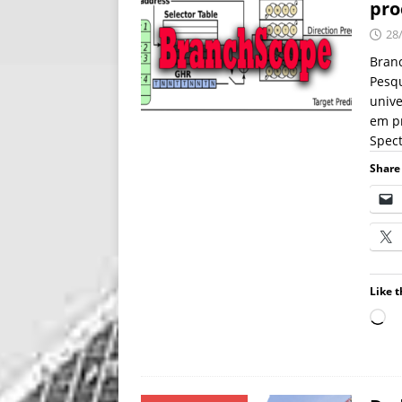
pro
28
Branc
Pesqu
univ
em p
Spec
Share 
Like t