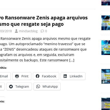
o Ransonware Zenis apaga arquivos
mo que resgate seja pago
/03/2018
mindsecblog
0
 Ransonware Zenis apaga arquivos mesmo que resgate
 pago. Um autoproclamado “menino travesso” que se
a “ZENIS” desencadeou ataques de ransomware que
ografam os arquivos e, em seguida, excluíram
ositalmente os backups. Este ransomware
[…]
this:
Email
Print
Facebook
LinkedIn
X
Telegram
WhatsApp
his: