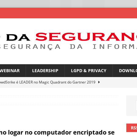
WEBINAR
LEADERSHIP
LGPD & PRIVACY
DOWNL
owdStrike é LEADER no Magic Quadrant do Gartner 2019
rica Latina é a segunda região mais exposta a ciberameaças
ÍCIAS
amplia desafio de segurança e governança nas redes corporativas
RS
o logar no computador encriptado se