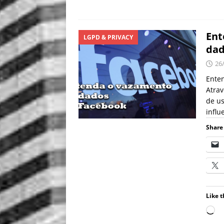
Ent
LGPD & PRIVACY
dad
26
Ente
Atra
de us
infl
Share 
Like t