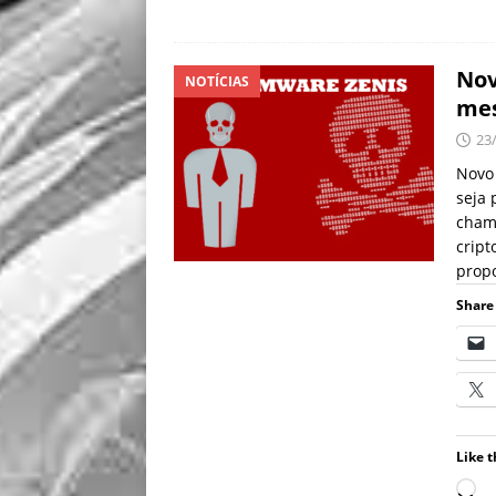
Nov
NOTÍCIAS
mes
23
Novo
seja
cham
cript
prop
Share 
Like t