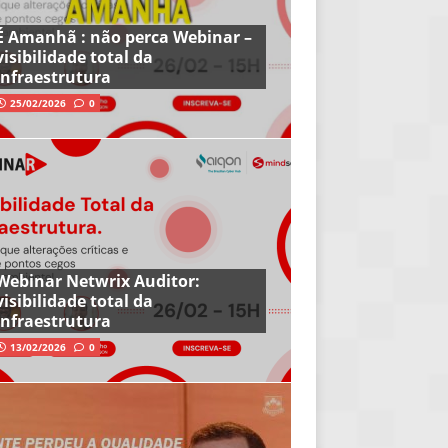
É Amanhã : não perca Webinar –
visibilidade total da
infraestrutura
25/02/2026
0
Webinar Netwrix Auditor:
visibilidade total da
infraestrutura
13/02/2026
0