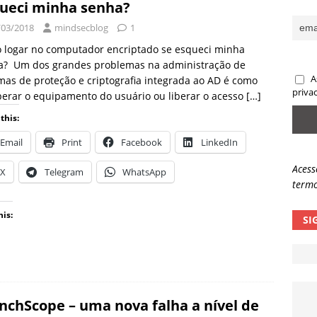
ueci minha senha?
sas promessas de emprego na Meta, Disney, Coca-Cola e Spotify
/03/2018
mindsecblog
1
 logar no computador encriptado se esqueci minha
a? Um dos grandes problemas na administração de
 guardrails, a autonomia da IA se torna um risco
NOTÍCIAS
A
mas de proteção e criptografia integrada ao AD é como
eleva taxa de sucesso de phishing para 54%
NOTÍCIAS
priva
erar o equipamento do usuário ou liberar o acesso
[…]
this:
Email
Print
Facebook
LinkedIn
Acess
X
Telegram
WhatsApp
termo
his:
SI
nchScope – uma nova falha a nível de