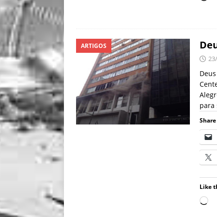
Deu
ARTIGOS
23
Deus 
Cente
Alegr
para 
Share 
Like t