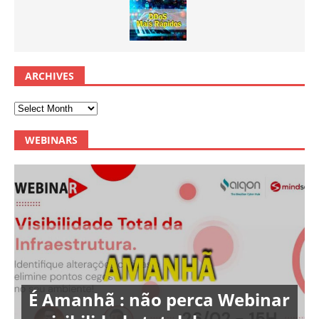
ARCHIVES
WEBINARS
É Amanhã : não perca Webinar