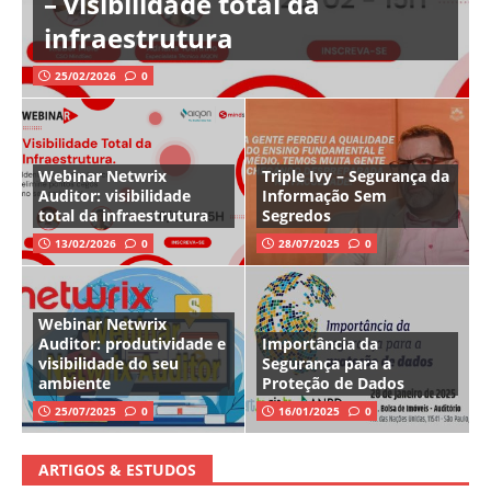
– visibilidade total da
infraestrutura
25/02/2026
0
Webinar Netwrix
Triple Ivy – Segurança da
Auditor: visibilidade
Informação Sem
total da infraestrutura
Segredos
13/02/2026
0
28/07/2025
0
Webinar Netwrix
Auditor: produtividade e
Importância da
visibilidade do seu
Segurança para a
ambiente
Proteção de Dados
25/07/2025
0
16/01/2025
0
ARTIGOS & ESTUDOS