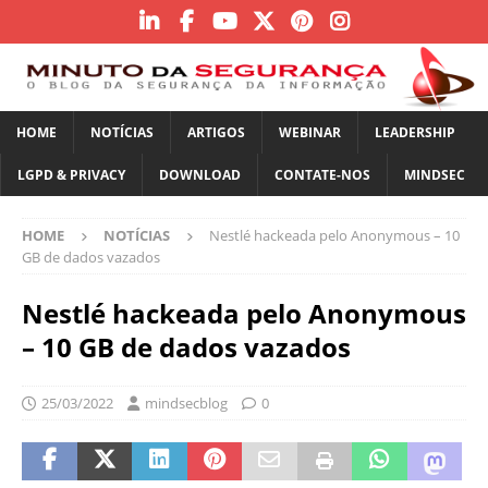
HOME
NOTÍCIAS
ARTIGOS
WEBINAR
LEADERSHIP
LGPD & PRIVACY
DOWNLOAD
CONTATE-NOS
MINDSEC
HOME
NOTÍCIAS
Nestlé hackeada pelo Anonymous – 10
GB de dados vazados
Nestlé hackeada pelo Anonymous
– 10 GB de dados vazados
25/03/2022
mindsecblog
0