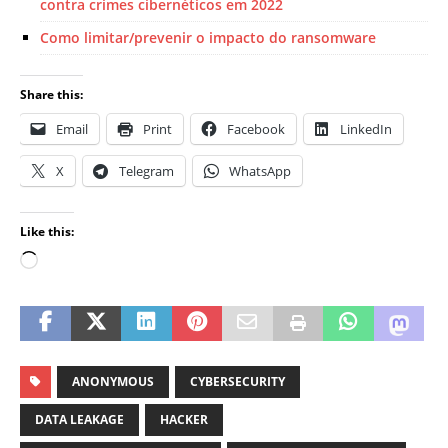
contra crimes cibernéticos em 2022
Como limitar/prevenir o impacto do ransomware
Share this:
Email
Print
Facebook
LinkedIn
X
Telegram
WhatsApp
Like this:
ANONYMOUS
CYBERSECURITY
DATA LEAKAGE
HACKER