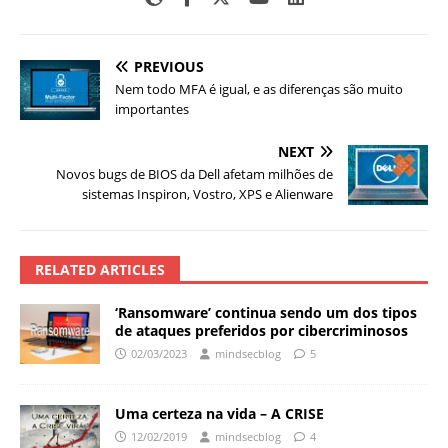
PREVIOUS
Nem todo MFA é igual, e as diferenças são muito
importantes
NEXT
Novos bugs de BIOS da Dell afetam milhões de
sistemas Inspiron, Vostro, XPS e Alienware
RELATED ARTICLES
‘Ransomware’ continua sendo um dos tipos
de ataques preferidos por cibercriminosos
02/03/2023
mindsecblog
5
Uma certeza na vida – A CRISE
12/02/2019
mindsecblog
4