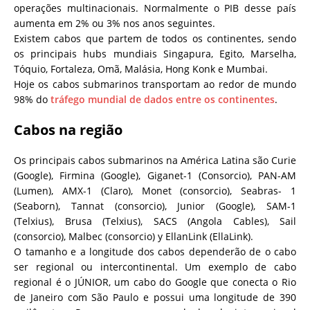
operações multinacionais. Normalmente o PIB desse país
aumenta em 2% ou 3% nos anos seguintes.
Existem cabos que partem de todos os continentes, sendo
os principais hubs mundiais Singapura, Egito, Marselha,
Tóquio, Fortaleza, Omã, Malásia, Hong Konk e Mumbai.
Hoje os cabos submarinos transportam ao redor de mundo
98% do
tráfego mundial de dados entre os continentes
.
Cabos na região
Os principais cabos submarinos na América Latina são Curie
(Google), Firmina (Google), Giganet-1 (Consorcio), PAN-AM
(Lumen), AMX-1 (Claro), Monet (consorcio), Seabras- 1
(Seaborn), Tannat (consorcio), Junior (Google), SAM-1
(Telxius), Brusa (Telxius), SACS (Angola Cables), Sail
(consorcio), Malbec (consorcio) y EllanLink (EllaLink).
O tamanho e a longitude dos cabos dependerão de o cabo
ser regional ou intercontinental. Um exemplo de cabo
regional é o JÚNIOR, um cabo do Google que conecta o Rio
de Janeiro com São Paulo e possui uma longitude de 390