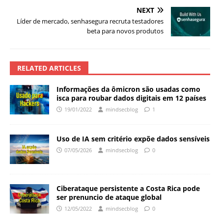
NEXT
Líder de mercado, senhasegura recruta testadores
beta para novos produtos
RELATED ARTICLES
Informações da ômicron são usadas como
isca para roubar dados digitais em 12 países
19/01/2022
mindsecblog
1
Uso de IA sem critério expõe dados sensíveis
07/05/2026
mindsecblog
0
Ciberataque persistente a Costa Rica pode
ser prenuncio de ataque global
12/05/2022
mindsecblog
0