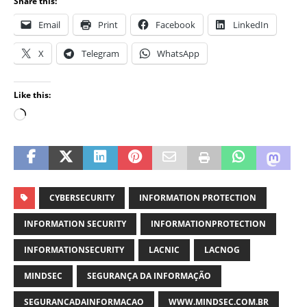
Share this:
Email
Print
Facebook
LinkedIn
X
Telegram
WhatsApp
Like this:
CYBERSECURITY
INFORMATION PROTECTION
INFORMATION SECURITY
INFORMATIONPROTECTION
INFORMATIONSECURITY
LACNIC
LACNOG
MINDSEC
SEGURANÇA DA INFORMAÇÃO
SEGURANCADAINFORMACAO
WWW.MINDSEC.COM.BR