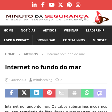
HOME
NOTÍCIAS
ARTIGOS
WEBINAR
LEADERSHIP
LGPD & PRIVACY
DOWNLOAD
CONTATE-NOS
MINDSEC
HOME
ARTIGOS
Internet no fundo do mar
Internet no fundo do mar
04/09/2023
mindsecblog
7
Internet no fundo do mar. Os cabos submarinos modernos
utilizam tecnologia de fibra óptica e transportam ao redor