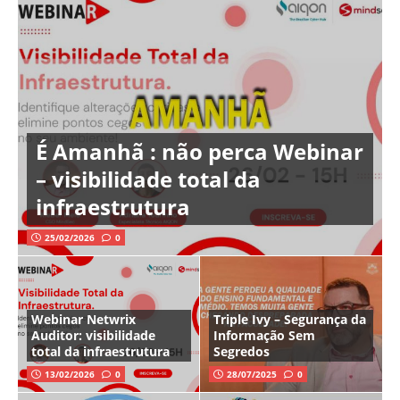
É Amanhã : não perca Webinar
– visibilidade total da
infraestrutura
25/02/2026
0
Webinar Netwrix
Triple Ivy – Segurança da
Auditor: visibilidade
Informação Sem
total da infraestrutura
Segredos
13/02/2026
0
28/07/2025
0