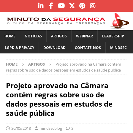
HOME
NOTÍCIAS
ARTIGOS
WEBINAR
LEADERSHIP
LGPD & PRIVACY
DOWNLOAD
CONTATE-NOS
MINDSEC
HOME
ARTIGOS
Projeto aprovado na Câmara contém
regras sobre uso de dados pessoais em estudos de saúde pública
Projeto aprovado na Câmara
contém regras sobre uso de
dados pessoais em estudos de
saúde pública
30/05/2018
mindsecblog
3