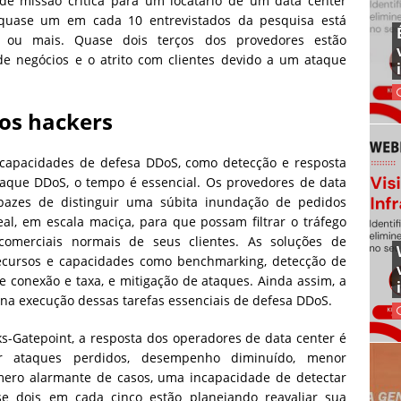
de missão crítica para um locatário de um data center
 quase um em cada 10 entrevistados da pesquisa está
e ou mais. Quase dois terços dos provedores estão
e negócios e o atrito com clientes devido a um ataque
dos hackers
capacidades de defesa DDoS, como detecção e resposta
taque DDoS, o tempo é essencial. Os provedores de data
apazes de distinguir uma súbita inundação de pedidos
al, em escala maciça, para que possam filtrar o tráfego
comerciais normais de seus clientes. As soluções de
cursos e capacidades como benchmarking, detecção de
 de conexão e taxa, e mitigação de ataques. Ainda assim, a
 na execução dessas tarefas essenciais de defesa DDoS.
-Gatepoint, a resposta dos operadores de data center é
ar ataques perdidos, desempenho diminuído, menor
mero alarmante de casos, uma incapacidade de detectar
 dois em cada cinco estão planejando reavaliar sua