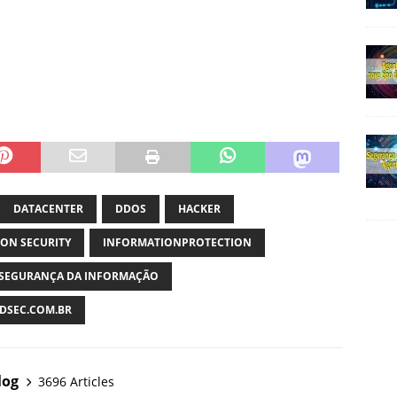
DATACENTER
DDOS
HACKER
ON SECURITY
INFORMATIONPROTECTION
SEGURANÇA DA INFORMAÇÃO
SEC.COM.BR
log
3696 Articles