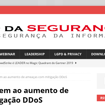
WEBINAR
LEADERSHIP
LGPD & PRIVACY
DOWNL
owdStrike é LEADER no Magic Quadrant do Gartner 2019
em ao aumento de ameaças com mitigação DDoS
rica Latina é a segunda região mais exposta a ciberameaças
ÍCIAS
gem ao aumento de
amplia desafio de segurança e governança nas redes corporativas
igação DDoS
RS