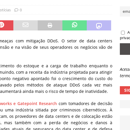
sas promessas de emprego na Meta, Disney, Coca-Cola e Spotify
otícias
0
 guardrails, a autonomia da IA se torna um risco
NOTÍCIAS
A
eleva taxa de sucesso de phishing para 54%
NOTÍCIAS
priva
eaças com mitigação DDoS. O setor de data centers
nsão e na visão de seus operadores os negócios vão de
scimento do estoque e a carga de trabalho enquanto o
Acess
uindo, com a receita da indústria projetada para atingir
termo
onto negativo apontado foi o crescimento do custo do
ravado pelos métodos de ataque DDoS cada vez mais
SI
e aumentará ainda mais o risco de tempo de inatividade.
works e Gatepoint Research
com tomadores de decisão
u uma indústria sitiada por criminosos cibernéticos. À
am, os provedores de data centers e de colocação estão
s, mas também com a perda de negócios e danos à
idades atuais de segurança do data center e de defesa