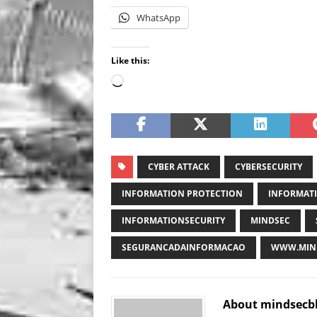
WhatsApp
Like this:
CYBER ATTACK
CYBERSECURITY
INFORMATION PROTECTION
INFORMATI
INFORMATIONSECURITY
MINDSEC
SEGURANCADAINFORMACAO
WWW.MIND
About mindsecb