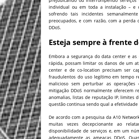
prejudicando ou interrompendo serviços 
individual ou em toda a instalação – e
sofrendo tais incidentes semanalment
preocupados, e com razão, com a perda d
DDoS.
Esteja sempre à frente 
Embora a segurança do data center e as 
rápida, possam limitar os danos de um a
center e de co-location precisam ser c
fraudulentos do uso legítimo em tempo re
malicioso sem perturbar as operações 
mitigação DDoS normalmente oferecem re
anomalias, listas de reputação IP, limites
questão continua sendo qual a efetividade
De acordo com a pesquisa da A10 Networks
muitas vezes decepcionante ao relat
disponibilidade de serviços e, em um nú
adequadamente as ameaças DDoS. Quase