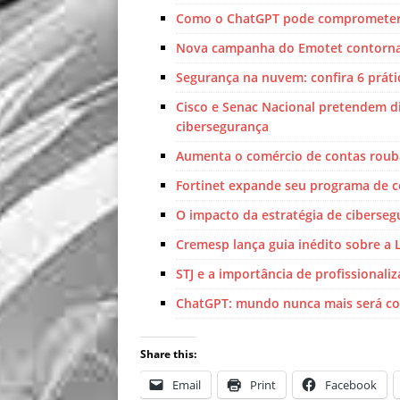
Como o ChatGPT pode comprometer a
Nova campanha do Emotet contorna 
Segurança na nuvem: confira 6 práti
Cisco e Senac Nacional pretendem dim
cibersegurança
Aumenta o comércio de contas rou
Fortinet expande seu programa de c
O impacto da estratégia de cibersegu
Cremesp lança guia inédito sobre a 
STJ e a importância de profissionali
ChatGPT: mundo nunca mais será co
Share this:
Email
Print
Facebook