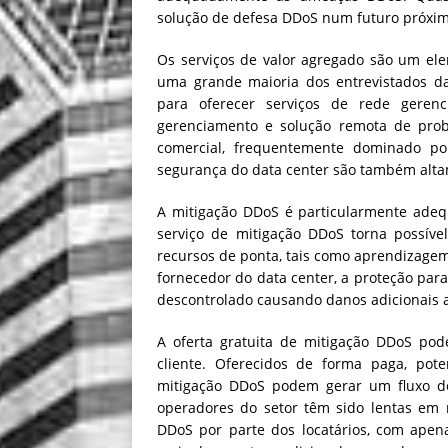
solução de defesa DDoS num futuro próxim
Os serviços de valor agregado são um ele
uma grande maioria dos entrevistados da
para oferecer serviços de rede gerenci
gerenciamento e solução remota de probl
comercial, frequentemente dominado por 
segurança do data center são também altam
A mitigação DDoS é particularmente adeq
serviço de mitigação DDoS torna possí
recursos de ponta, tais como aprendizagem
fornecedor do data center, a proteção para
descontrolado causando danos adicionais ao
A oferta gratuita de mitigação DDoS pod
cliente. Oferecidos de forma paga, pot
mitigação DDoS podem gerar um fluxo de 
operadores do setor têm sido lentas em 
DDoS por parte dos locatários, com apen