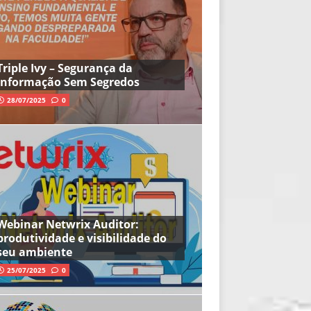
Triple Ivy – Segurança da
Informação Sem Segredos
28/07/2025
0
Webinar Netwrix Auditor:
produtividade e visibilidade do
seu ambiente
25/07/2025
0