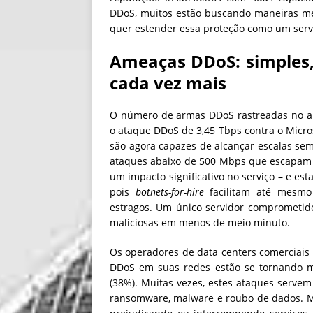
DDoS, muitos estão buscando maneiras me
quer estender essa proteção como um serv
Ameaças DDoS: simples,
cada vez mais
O número de armas DDoS rastreadas no am
o ataque DDoS de 3,45 Tbps contra o Micr
são agora capazes de alcançar escalas se
ataques abaixo de 500 Mbps que escapam 
um impacto significativo no serviço – e es
pois
botnets-for-hire
facilitam até mesmo
estragos. Um único servidor comprometido
maliciosas em menos de meio minuto.
Os operadores de data centers comerciais 
DDoS em suas redes estão se tornando ma
(38%). Muitas vezes, estes ataques servem
ransomware, malware e roubo de dados. M