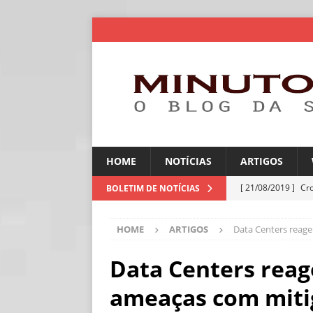
HOME
NOTÍCIAS
ARTIGOS
[ 21/08/2019 ]
Cr
BOLETIM DE NOTÍCIAS
ARTIGOS
HOME
ARTIGOS
Data Centers reag
[ 06/08/2026 ]
Amé
industriais
NOT
Data Centers rea
[ 06/08/2026 ]
IA 
ameaças com mit
NOTÍCIAS