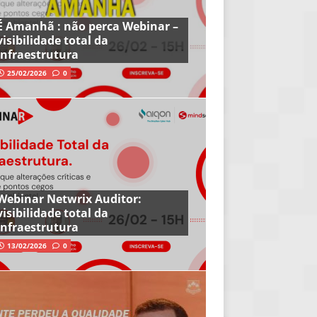
É Amanhã : não perca Webinar –
visibilidade total da
infraestrutura
25/02/2026
0
Webinar Netwrix Auditor:
visibilidade total da
infraestrutura
13/02/2026
0