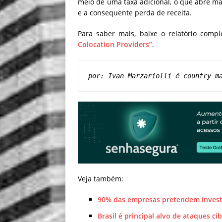
meio de uma taxa adicional, o que abre m
e a consequente perda de receita.
Para saber mais, baixe o relatório comp
Colocation Providers”
.
por: Ivan Marzariolli é country m
Veja também:
90% das empresas pretendem investi
Brasil é principal alvo de ataques c