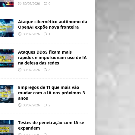
30/07/2026
0
Ataque cibernético autônomo da
OpenAI expõe nova fronteira
30/07/2026
1
Ataques DDoS ficam mais
rápidos e impulsionam uso de IA
na defesa das redes
30/07/2026
8
Empregos de TI que mais vão
mudar com a IA nos próximos 3
anos
30/07/2026
2
Testes de penetração com IA se
expandem
22/07/2026
5