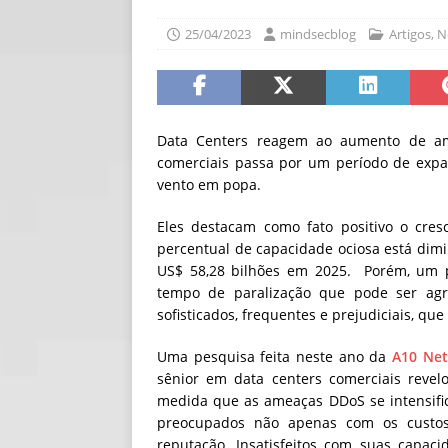
[ 06/08/2026 ]
Fal
25/04/2023
mindsecblog
Artigos
,
N
NOTÍCIAS
[ 06/08/2026 ]
Sem
[ 06/08/2026 ]
IA 
Data Centers reagem ao aumento de am
comerciais passa por um período de expa
vento em popa.
Eles destacam como fato positivo o cre
percentual de capacidade ociosa está dimin
US$ 58,28 bilhões em 2025. Porém, um p
tempo de paralização que pode ser ag
sofisticados, frequentes e prejudiciais, qu
Uma pesquisa feita neste ano da
A10 Net
sênior em data centers comerciais revelo
medida que as ameaças DDoS se intensific
preocupados não apenas com os custo
reputação. Insatisfeitos com suas capac