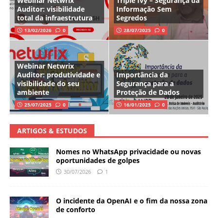
Webinar Netwrix
Triple Ivy – Segurança da
Auditor: visibilidade
Informação Sem
total da infraestrutura
Segredos
13/02/2026
0
28/07/2025
0
Webinar Netwrix
Auditor: produtividade e
Importância da
visibilidade do seu
Segurança para a
ambiente
Proteção de Dados
25/07/2025
0
16/01/2025
0
ARTIGOS & ESTUDOS
Nomes no WhatsApp privacidade ou novas
oportunidades de golpes
30/07/2026
1
O incidente da OpenAI e o fim da nossa zona
de conforto