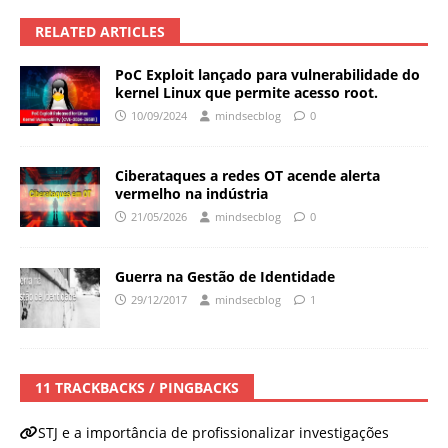
RELATED ARTICLES
PoC Exploit lançado para vulnerabilidade do
kernel Linux que permite acesso root.
10/09/2024
mindsecblog
0
Ciberataques a redes OT acende alerta
vermelho na indústria
21/05/2026
mindsecblog
0
Guerra na Gestão de Identidade
29/12/2017
mindsecblog
1
11 TRACKBACKS / PINGBACKS
STJ e a importância de profissionalizar investigações