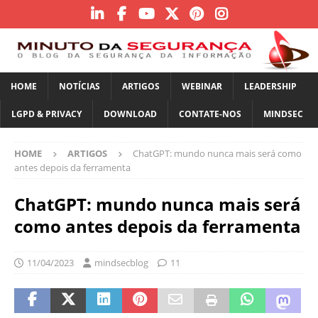
HOME
NOTÍCIAS
ARTIGOS
WEBINAR
LEADERSHIP
LGPD & PRIVACY
DOWNLOAD
CONTATE-NOS
MINDSEC
HOME
ARTIGOS
ChatGPT: mundo nunca mais será como
antes depois da ferramenta
ChatGPT: mundo nunca mais será
como antes depois da ferramenta
11/04/2023
mindsecblog
11