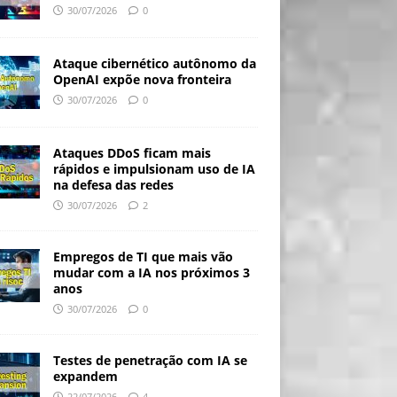
30/07/2026
0
Ataque cibernético autônomo da
OpenAI expõe nova fronteira
30/07/2026
0
Ataques DDoS ficam mais
rápidos e impulsionam uso de IA
na defesa das redes
30/07/2026
2
Empregos de TI que mais vão
mudar com a IA nos próximos 3
anos
30/07/2026
0
Testes de penetração com IA se
expandem
22/07/2026
4