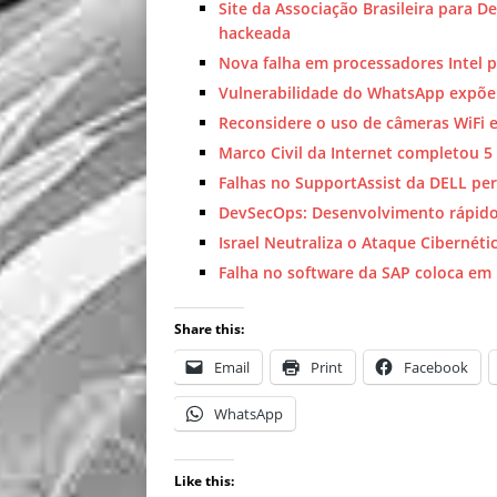
Site da Associação Brasileira para 
hackeada
Nova falha em processadores Intel p
Vulnerabilidade do WhatsApp expõe 
Reconsidere o uso de câmeras WiFi e
Marco Civil da Internet completou 
Falhas no SupportAssist da DELL pe
DevSecOps: Desenvolvimento rápido 
Israel Neutraliza o Ataque Cibernét
Falha no software da SAP coloca em 
Share this:
Email
Print
Facebook
WhatsApp
Like this: