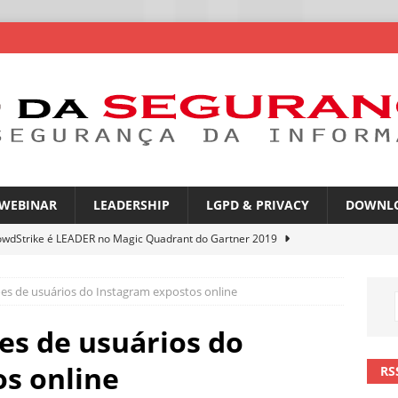
WEBINAR
LEADERSHIP
LGPD & PRIVACY
DOWNL
owdStrike é LEADER no Magic Quadrant do Gartner 2019
es de usuários do Instagram expostos online
rica Latina é a segunda região mais exposta a ciberameaças
ÍCIAS
es de usuários do
amplia desafio de segurança e governança nas redes corporativas
s online
RS