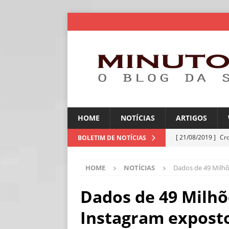
HOME
NOTÍCIAS
ARTIGOS
[ 21/08/2019 ]
Cr
BOLETIM DE NOTÍCIAS
ARTIGOS
HOME
NOTÍCIAS
Dados de 49 Milhõ
[ 06/08/2026 ]
Amé
industriais
NOT
Dados de 49 Milhõ
[ 06/08/2026 ]
IA 
Instagram exposto
NOTÍCIAS