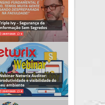
Triple Ivy – Segurança da
Informação Sem Segredos
28/07/2025
0
Webinar Netwrix Auditor:
produtividade e visibilidade do
seu ambiente
25/07/2025
0