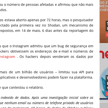
tou o número de pessoas afetadas e afirmou que não mais
ados.
s estava aberto apenas por 72 horas, mas o pesquisador
ectado pela primeira vez no Shodan, um mecanismo de
expostos, em 14 de maio, 6 dias antes da reportagem do
is que o Instagram admitiu que
um bug de segurança em
ckers obtivessem os endereços de e-mail e números de
Instagram
.
Os hackers depois venderam os dados por
mais de um bilhão de usuários – limitou
sua API
para
aplicativos e desenvolvedores podem fazer na plataforma.
 que contestou o relatório.
indevido de dados. Após uma investigação inicial sobre as
 que nenhum email ou número de telefone privado de usuários