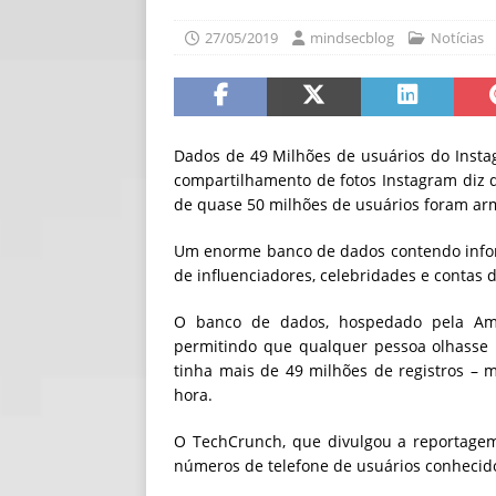
[ 06/08/2026 ]
Fal
27/05/2019
mindsecblog
Notícias
NOTÍCIAS
[ 06/08/2026 ]
Sem
[ 06/08/2026 ]
IA 
Dados de 49 Milhões de usuários do Insta
compartilhamento de fotos Instagram diz 
de quase 50 milhões de usuários foram a
Um enorme banco de dados contendo infor
de
influenciadores, celebridades e contas
O banco de dados, hospedado pela Ama
permitindo que qualquer pessoa olhasse 
tinha mais de 49 milhões de registros – 
hora.
O TechCrunch, que divulgou a reportagem
números de telefone de usuários conhecido