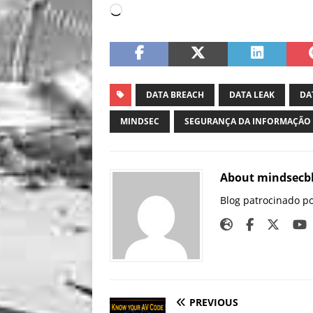
DATA BREACH
DATA LEAK
DA
MINDSEC
SEGURANÇA DA INFORMAÇÃO
About mindsecb
Blog patrocinado p
PREVIOUS