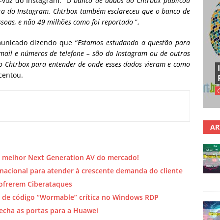
-voz do Instagram. “
O banco de dados do Chtrbox publicou
era do Instagram. Chtrbox também esclareceu que o banco de
soas, e não 49 milhões como foi reportado
”,
municado dizendo que “
Estamos estudando a questão para
-mail e números de telefone – são do Instagram ou de outras
Chtrbox para entender de onde esses dados vieram e como
scentou.
AR
 o melhor Next Generation AV do mercado!
nacional para atender à crescente demanda do cliente
ofrerem Ciberataques
 de código “Wormable” crítica no Windows RDP
echa as portas para a Huawei