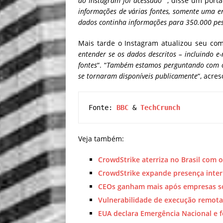
do Instagram foi acessado
”, disse um porta
informações de várias fontes, somente uma 
dados continha informações para 350.000 pes
Mais tarde o Instagram atualizou seu co
entender se os dados descritos – incluindo e
fontes
“. “
Também estamos perguntando com o 
se tornaram disponíveis publicamente
“, acre
Fonte: 
BBC
 & 
Tech
Crunch
Veja também:
CrowdStrike aterriza no Brasil com
CrowdStrike expande presença inter
CEOs ganham mais após empresas s
Vulnerabilidade de execução remota
EUA declara Emergência Nacional e f