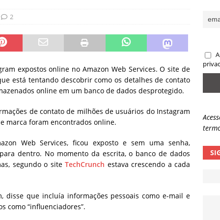
sas promessas de emprego na Meta, Disney, Coca-Cola e Spotify
2
 guardrails, a autonomia da IA se torna um risco
NOTÍCIAS
A
eleva taxa de sucesso de phishing para 54%
NOTÍCIAS
priva
gram expostos online no Amazon Web Services. O site de
que está tentando descobrir como os detalhes de contato
rmazenados online em um banco de dados desprotegido.
mações de contato de milhões de usuários do
Instagram
Acess
 de marca foram encontrados online.
termo
zon Web Services, ficou exposto e sem uma senha,
SI
para dentro. No momento da escrita, o banco de dados
mas, segundo o site
TechCrunch
estava crescendo a cada
, disse que incluía informações pessoais como e-mail e
s como “influenciadores”.