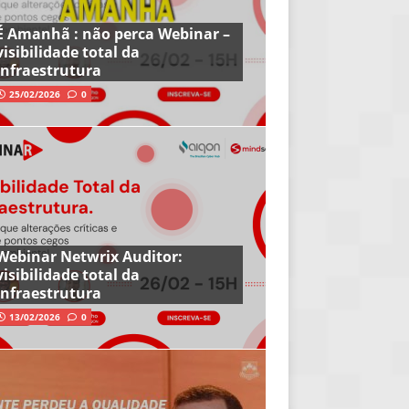
É Amanhã : não perca Webinar –
visibilidade total da
infraestrutura
25/02/2026
0
Webinar Netwrix Auditor:
visibilidade total da
infraestrutura
13/02/2026
0