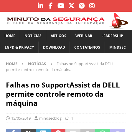
HOME
NOTÍCIAS
ARTIGOS
WEBINAR
LEADERSHIP
LGPD & PRIVACY
DOWNLOAD
CONTATE-NOS
MINDSEC
HOME
NOTÍCIAS
Falhas no SupportAssist da DELL
permite controle remoto da máquina
Falhas no SupportAssist da DELL
permite controle remoto da
máquina
13/05/2019
mindsecblog
4