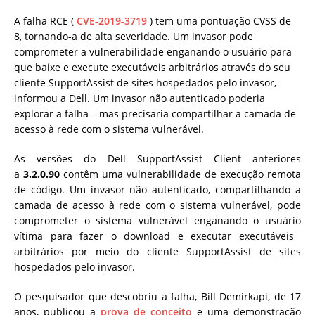
A falha RCE (
CVE-2019-3719
) tem uma pontuação CVSS de
8, tornando-a de alta severidade. Um invasor pode
comprometer a vulnerabilidade enganando o usuário para
que baixe e execute executáveis ​​arbitrários através do seu
cliente SupportAssist de sites hospedados pelo invasor,
informou a Dell. Um invasor não autenticado poderia
explorar a falha – mas precisaria compartilhar a camada de
acesso à rede com o sistema vulnerável.
As versões do Dell SupportAssist Client anteriores
a
3.2.0.90
contêm uma vulnerabilidade de execução remota
de código. Um invasor não autenticado, compartilhando a
camada de acesso à rede com o sistema vulnerável, pode
comprometer o sistema vulnerável enganando o usuário
vítima para fazer o download e executar executáveis ​​
arbitrários por meio do cliente SupportAssist de sites
hospedados pelo invasor.
O pesquisador que descobriu a falha, Bill Demirkapi, de 17
anos, publicou a
prova de conceito
e uma demonstração