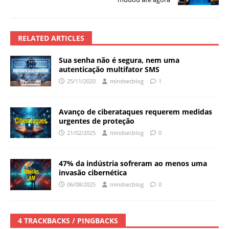
RELATED ARTICLES
Sua senha não é segura, nem uma
autenticação multifator SMS
25/11/2020
mindsecblog
1
Avanço de ciberataques requerem medidas
urgentes de proteção
21/02/2025
mindsecblog
0
47% da indústria sofreram ao menos uma
invasão cibernética
06/08/2025
mindsecblog
0
4 TRACKBACKS / PINGBACKS