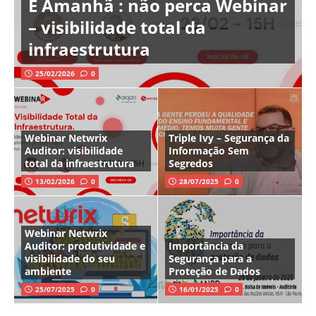
É Amanhã : não perca Webinar
– visibilidade total da
infraestrutura
25/02/2026
0
Webinar Netwrix
Triple Ivy – Segurança da
Auditor: visibilidade
Informação Sem
total da infraestrutura
Segredos
13/02/2026
0
28/07/2025
0
Webinar Netwrix
Auditor: produtividade e
Importância da
visibilidade do seu
Segurança para a
ambiente
Proteção de Dados
25/07/2025
0
16/01/2025
0