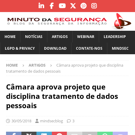
HOME
NOTÍCIAS
ARTIGOS
WEBINAR
LEADERSHIP
LGPD & PRIVACY
DOWNLOAD
CONTATE-NOS
MINDSEC
HOME
ARTIGOS
Câmara aprova projeto que disciplina
tratamento de dados pessoais
Câmara aprova projeto que
disciplina tratamento de dados
pessoais
30/05/2018
mindsecblog
3