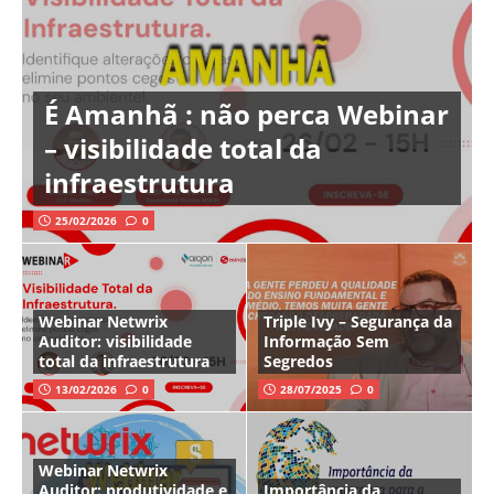
É Amanhã : não perca Webinar
– visibilidade total da
infraestrutura
25/02/2026
0
Webinar Netwrix
Triple Ivy – Segurança da
Auditor: visibilidade
Informação Sem
total da infraestrutura
Segredos
13/02/2026
0
28/07/2025
0
Webinar Netwrix
Auditor: produtividade e
Importância da