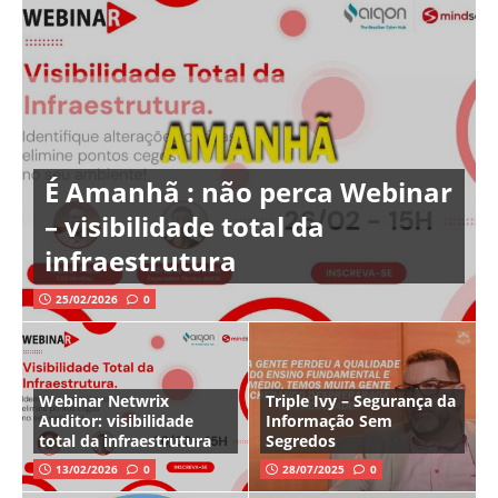
É Amanhã : não perca Webinar
– visibilidade total da
infraestrutura
25/02/2026
0
Webinar Netwrix
Triple Ivy – Segurança da
Auditor: visibilidade
Informação Sem
total da infraestrutura
Segredos
13/02/2026
0
28/07/2025
0