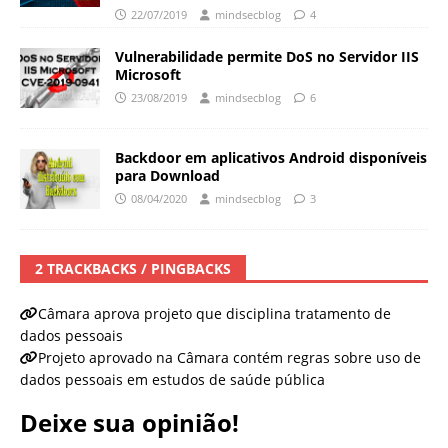
22/07/2019
mindsecblog
4
Vulnerabilidade permite DoS no Servidor IIS
Microsoft
23/08/2019
mindsecblog
6
Backdoor em aplicativos Android disponíveis
para Download
08/04/2020
mindsecblog
3
2 TRACKBACKS / PINGBACKS
Câmara aprova projeto que disciplina tratamento de
dados pessoais
Projeto aprovado na Câmara contém regras sobre uso de
dados pessoais em estudos de saúde pública
Deixe sua opinião!