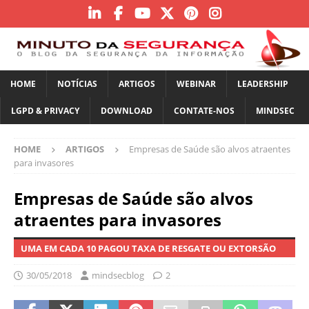
HOME
NOTÍCIAS
ARTIGOS
WEBINAR
LEADERSHIP
LGPD & PRIVACY
DOWNLOAD
CONTATE-NOS
MINDSEC
HOME
ARTIGOS
Empresas de Saúde são alvos atraentes
para invasores
Empresas de Saúde são alvos
atraentes para invasores
UMA EM CADA 10 PAGOU TAXA DE RESGATE OU EXTORSÃO
30/05/2018
mindsecblog
2