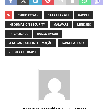
CYBER ATTACK
DATA LEAKAGE
HACKER
INFORMATION SECURITY
MALWARE
MINDSEC
PRIVACIDADE
RANSOMWARE
SEGURANÇA DA INFORMAÇÃO
TARGET ATTACK
VULNERABILIDADE
About mindsecblog
3696 Articles