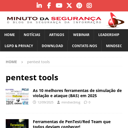
HOME
NOTÍCIAS
ARTIGOS
WEBINAR
LEADERSHIP
LGPD & PRIVACY
DOWNLOAD
CONTATE-NOS
MINDSEC
HOME
pentest tools
pentest tools
As 10 melhores ferramentas de simulação de
violação e ataque (BAS) em 2025
12/09/2025
mindsecblog
0
Ferramentas de PenTest/Red Team que
todos deviam conhecer!