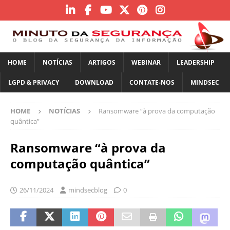
HOME
NOTÍCIAS
ARTIGOS
WEBINAR
LEADERSHIP
LGPD & PRIVACY
DOWNLOAD
CONTATE-NOS
MINDSEC
HOME
NOTÍCIAS
Ransomware “à prova da computação
quântica”
Ransomware “à prova da
computação quântica”
26/11/2024
mindsecblog
0