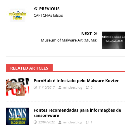
PREVIOUS
CAPTCHAs falsos
NEXT
Museum of Malware Art (MuMa)
RELATED ARTICLES
PornHub é Infectado pelo Malware Kovter
11/10/2017
mindsecblog
0
Fontes recomendadas para informações de
ransomware
22/04/2022
mindsecblog
1