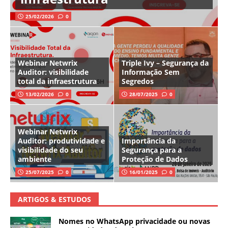
25/02/2026
0
Webinar Netwrix
Triple Ivy – Segurança da
Auditor: visibilidade
Informação Sem
total da infraestrutura
Segredos
13/02/2026
0
28/07/2025
0
Webinar Netwrix
Auditor: produtividade e
Importância da
visibilidade do seu
Segurança para a
ambiente
Proteção de Dados
25/07/2025
0
16/01/2025
0
ARTIGOS & ESTUDOS
Nomes no WhatsApp privacidade ou novas