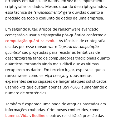
errôneos em bancos de dados, em vez de simplesmente
criptografar os dados. Mesmo quando descriptografados,
essa técnica de
“envenenamento”
gera dúvidas quanto à
precisão de todo o conjunto de dados de uma empresa.
Em segundo lugar, grupos de ransomware avançado
começarão a usar a criptografia pós-quântica conforme a
computação quântica evolui
. As técnicas de criptografia
usadas por esse ransomware
“à prova da computação
quântica”
são projetadas para resistir às tentativas de
descriptografia tanto de computadores tradicionais quanto
quânticos, tornando ainda mais difícil que as vítimas
recuperem os dados. Em terceiro lugar, espera-se que o
ransomware-como-serviço cresça: grupos menos
experientes serão capazes de lançar ataques sofisticados
usando kits que custam apenas US$ 40,00, aumentando o
número de ocorrências.
Também é esperada uma onda de ataques baseados em
informações roubadas. Criminosos conhecidos, como
Lumma
,
Vidar
,
Redline
e outros resistirão à pressão das