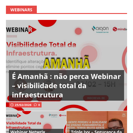
WEBINARS
É Amanhã : não perca Webinar
– visibilidade total da
infraestrutura
25/02/2026
0
Webinar Netwrix
Triple Ivy – Segurança da