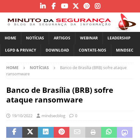
HOME
NOTÍCIAS
ARTIGOS
WEBINAR
LEADERSHIP
LGPD & PRIVACY
DOWNLOAD
CONTATE-NOS
MINDSEC
HOME
NOTÍCIAS
Banco de Brasília (BRB) sofre ataque
ransomware
Banco de Brasília (BRB) sofre
ataque ransomware
19/10/2022
mindsecblog
0