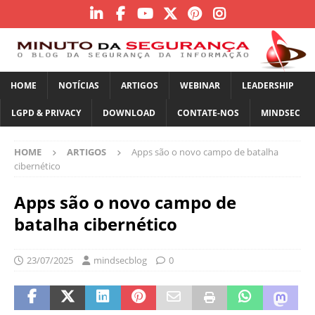
HOME
NOTÍCIAS
ARTIGOS
WEBINAR
LEADERSHIP
LGPD & PRIVACY
DOWNLOAD
CONTATE-NOS
MINDSEC
HOME
ARTIGOS
Apps são o novo campo de batalha
cibernético
Apps são o novo campo de
batalha cibernético
23/07/2025
mindsecblog
0