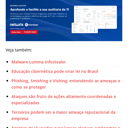
Veja também:
Malware Lumma Infostealer
Educação cibernética pode virar lei no Brasil
Phishing, Smishing e Vishing: entendendo as ameaças e
como se proteger
Ataques são fruto de ações altamente coordenadas e
especializadas
Terceiros podem ser a maior ameaça reputacional da
empresa
Agentes de IA usados para lançar ataques autônomos e