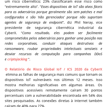
um risco cibernético; 23% classificaram esse risco como
“extremamente alto”. “
Esses dispositivos de IoT são alvos fáceis
para os adversários porque geralmente são sem patches e mal
configurados e são ‘não gerenciados’ porque não suportam
agentes de segurança de endpoint
“, diz Phil Neray, vice
presidente de segurança cibernética industrial da
CyberX. “
Como resultado, eles podem ser facilmente
comprometidos pelos adversários para ganhar uma posição nas
redes corporativas, conduzir ataques destrutivos de
ransomware, roubar propriedades intelectuais sensíveis e
desviar recursos de computação para campanhas DDoS
e
criptojacking
“.
O Relatório de Risco Global IoT / ICS 2020 da CyberX
elimina as falhas de segurança mais comuns que tornam os
dispositivos IoT vulneráveis ​​nos últimos 12 meses. Isso
mostra melhorias significativas em algumas áreas. Os
dispositivos acessíveis remotamente caíram 30 pontos
percentuais com a vulnerabilidade encontrada em 54% dos
sites pesquisados. As conexões diretas à Internet também
caíram de 40% para 27%.