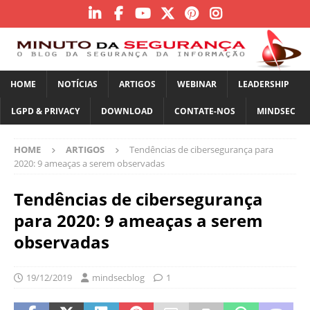
HOME
NOTÍCIAS
ARTIGOS
WEBINAR
LEADERSHIP
LGPD & PRIVACY
DOWNLOAD
CONTATE-NOS
MINDSEC
HOME
ARTIGOS
Tendências de cibersegurança para
2020: 9 ameaças a serem observadas
Tendências de cibersegurança
para 2020: 9 ameaças a serem
observadas
19/12/2019
mindsecblog
1