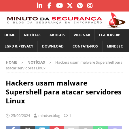
HOME
NOTÍCIAS
ARTIGOS
WEBINAR
LEADERSHIP
LGPD & PRIVACY
DOWNLOAD
CONTATE-NOS
MINDSEC
HOME
NOTÍCIAS
Hackers usam malware Supershell para
atacar servidores Linux
Hackers usam malware
Supershell para atacar servidores
Linux
25/09/2024
mindsecblog
1