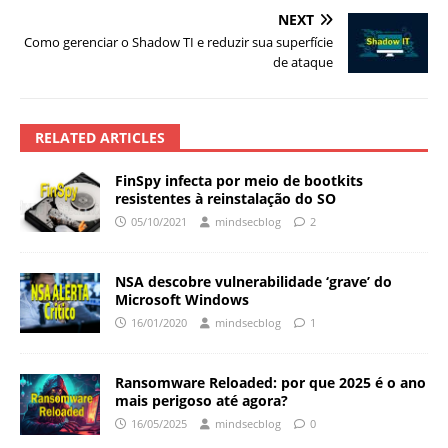
NEXT
Como gerenciar o Shadow TI e reduzir sua superfície
de ataque
RELATED ARTICLES
FinSpy infecta por meio de bootkits
resistentes à reinstalação do SO
05/10/2021
mindsecblog
2
NSA descobre vulnerabilidade ‘grave’ do
Microsoft Windows
16/01/2020
mindsecblog
1
Ransomware Reloaded: por que 2025 é o ano
mais perigoso até agora?
16/05/2025
mindsecblog
0