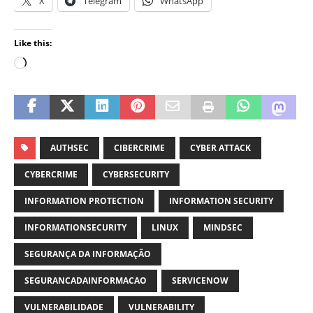
X
Telegram
WhatsApp
Like this:
AUTHSEC
CIBERCRIME
CYBER ATTACK
CYBERCRIME
CYBERSECURITY
INFORMATION PROTECTION
INFORMATION SECURITY
INFORMATIONSECURITY
LINUX
MINDSEC
SEGURANÇA DA INFORMAÇÃO
SEGURANCADAINFORMACAO
SERVICENOW
VULNERABILIDADE
VULNERABILITY