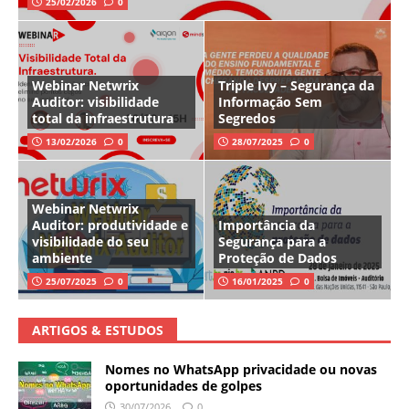
25/02/2026
0
Webinar Netwrix
Triple Ivy – Segurança da
Auditor: visibilidade
Informação Sem
total da infraestrutura
Segredos
13/02/2026
0
28/07/2025
0
Webinar Netwrix
Auditor: produtividade e
Importância da
visibilidade do seu
Segurança para a
ambiente
Proteção de Dados
25/07/2025
0
16/01/2025
0
ARTIGOS & ESTUDOS
Nomes no WhatsApp privacidade ou novas
oportunidades de golpes
30/07/2026
0